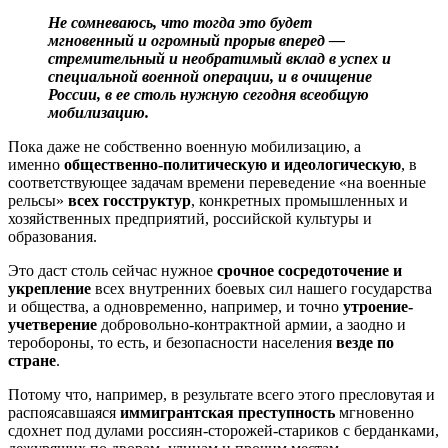
Не сомневаюсь, что тогда это будет
мгновенный и огромный прорыв вперед —
стремительный и необратимый вклад в успех и
специальной военной операции, и в очищение
России, в ее столь нужную сегодня всеобщую
мобилизацию.
Пока даже не собственно военную мобилизацию, а
именно
общественно-политическую и идеологическую
, в
соответствующее задачам времени переведение «на военные
рельсы»
всех госструктур
, конкретных промышленных и
хозяйственных предприятий, российской культуры и
образования.
Это даст столь сейчас нужное
срочное сосредоточение и
укрепление
всех внутренних боевых сил нашего государства
и общества, а одновременно, например, и точно
утроение-
учетверение
добровольно-контрактной армии, а заодно и
теробороны, то есть, и безопасности населения
везде по
стране
.
Потому что, например, в результате всего этого пресловутая и
распоясавшаяся
иммигрантская преступность
мгновенно
сдохнет под дулами россиян-сторожей-стариков с берданками,