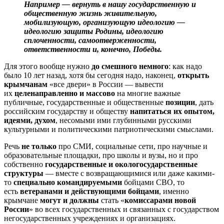
Например — вернуть в нашу государственную и
общественную жизнь живительную,
мобилизующую, организующую идеологию —
идеологию защиты Родины, идеологию
сплоченности, самоотверженности,
ответственности и, конечно, Победы.
Для этого вообще нужно
до смешного немного
: как надо
было 10 лет назад, хотя бы сегодня надо, наконец,
открыть
крымчанам
«все двери» в России — вывести
их
целенаправленно и массово
на многие важные
публичные, государственные и общественные
позиции
, дать
российским государству и обществу
напитаться их опытом,
идеями, духом
, несомыми ими глубинными русскими
культурными и политическими патриотическими смыслами.
Речь
не только
про СМИ, социальные сети, про научные и
образовательные площадки, про школы и вузы, но и про
собственно
государственные и окологосударственные
структуры
— вместе с возвращающимися или даже какими-
то
специально командируемыми
бойцами СВО, то
есть
ветеранами и действующими бойцами
, именно
крымчане
могут и должны
стать «
комиссарами новой
России
» во всех государственных и связанных с государством
негосударственных учреждениях и организациях.