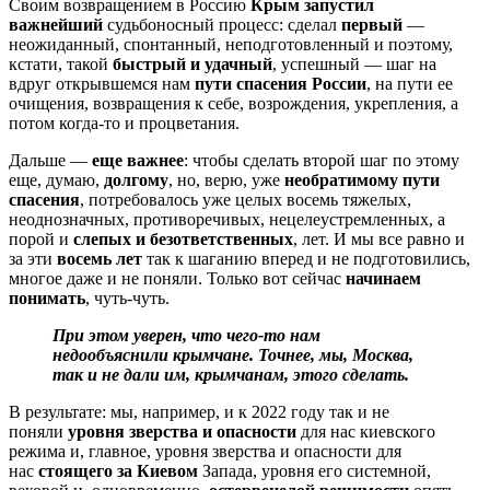
Своим возвращением в Россию
Крым запустил
важнейший
судьбоносный процесс: сделал
первый
—
неожиданный, спонтанный, неподготовленный и поэтому,
кстати, такой
быстрый и удачный
, успешный — шаг на
вдруг открывшемся нам
пути спасения России
, на пути ее
очищения, возвращения к себе, возрождения, укрепления, а
потом когда-то и процветания.
Дальше —
еще важнее
: чтобы сделать второй шаг по этому
еще, думаю,
долгому
, но, верю, уже
необратимому
пути
спасения
, потребовалось уже целых восемь тяжелых,
неоднозначных, противоречивых, нецелеустремленных, а
порой и
слепых и безответственных
, лет. И мы все равно и
за эти
восемь лет
так к шаганию вперед и не подготовились,
многое даже и не поняли. Только вот сейчас
начинаем
понимать
, чуть-чуть.
При этом уверен, что чего-то нам
недообъяснили крымчане. Точнее, мы, Москва,
так и не дали им, крымчанам, этого сделать.
В результате: мы, например, и к 2022 году так и не
поняли
уровня зверства и опасности
для нас киевского
режима и, главное, уровня зверства и опасности для
нас
стоящего за Киевом
Запада, уровня его системной,