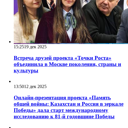
15:25
19 дек 2025
Встреча друзей проекта «Точки Роста»
объединила в Москве поколения, страны и
культуры
13:50
12 дек 2025
Онлайн-презентация проекта «Память
общей войны: Казахстан и Россия в зеркале
Победы» дала старт международному
исследованию к 81-й годовщине Победы