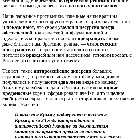
вековой и, одновременно,
остервенелой решимости
опять
воевать с нами до нашего таки
полного уничтожения
.
Наши западные противники, извечные наши враги на
украинском и многих других страновых примерах показали
и
показывают
, что своей
умелой и ресурсно всегда
обеспеченной
политической, информационной и
идеологической работой способны
превращать
любые —
даже близкие нам, братские, родные —
человеческие
пространства
в территории с абсолютно и почти
поголовно
враждебным
нам населением, готовым воевать с
Россией до ее полного уничтожения.
Так вот: такие
антироссийские диверсии
больших,
страновых да и региональных масштабов у западников
получались и получаются
едва ли не везде
по нашему
ближнему зарубежью, да и в России пустили
мощные
вредоносные
корни, сформировали ячейки, а то и
целые
сообщества
скрытых и не скрытых сторонников, энтузиастов
войны с Россией.
И только в Крыму, подчеркиваю: только в
Крыму, и за 23 года его прозябания в
антироссийской Украине, за десятилетия
мощного на крымчан прессинга наглого и
изощренного украинизаторства у тех же самых