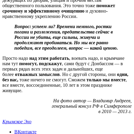
дежурящих по дворам, улицам и прочим местам
общественного пользования. Это точно тоже
поможет
срочному и эффективному очищению
и духовно-
нравственному укреплению России.
Вопрос: успеем ли? Времени немного,
ростки
погани и разложения
, предательства сейчас в
России не убиты,
еще сильны
, живучи и
продолжают пробиваться. Но мы все равно
победим,
все преодолеем
, вопрос — какой ценою.
Просто надо
над этим работать
, воевать надо, и крымчане
нам тут
помогут, подскажут
, сами будут с Донбассом — в
первых рядах всех этих задач и дальнейших, еще
более
отважных замыслов
. Но с другой стороны, они
одни,
без нас,
тоже ничего не смогут. Сможем
только мы вместе
,
все вместе, воссоединенные, 10 лет в этом празднике
живущие.
На фото автор — Владимир Андреев,
генеральный консул РФ в Симферополе
в 2010 — 2013 г.
Крымское Эхо
ВКонтакте