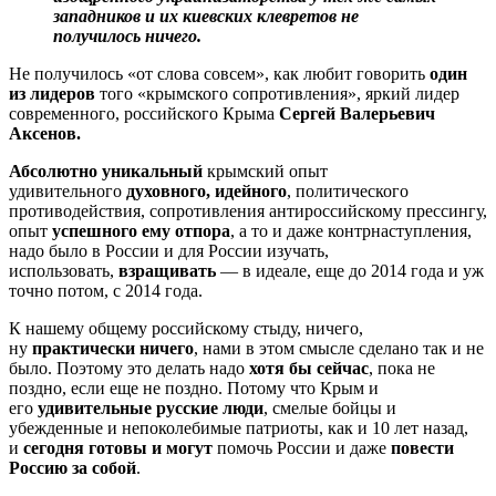
западников и их киевских клевретов не
получилось ничего.
Не получилось «от слова совсем», как любит говорить
один
из лидеров
того «крымского сопротивления», яркий лидер
современного, российского Крыма
Сергей Валерьевич
Аксенов.
Абсолютно уникальный
крымский опыт
удивительного
духовного, идейного
, политического
противодействия, сопротивления антироссийскому прессингу,
опыт
успешного ему отпора
, а то и даже контрнаступления,
надо было в России и для России изучать,
использовать,
взращивать
— в идеале, еще до 2014 года и уж
точно потом, с 2014 года.
К нашему общему российскому стыду, ничего,
ну
практически ничего
, нами в этом смысле сделано так и не
было. Поэтому это делать надо
хотя бы сейчас
, пока не
поздно, если еще не поздно. Потому что Крым и
его
удивительные русские люди
, смелые бойцы и
убежденные и непоколебимые патриоты, как и 10 лет назад,
и
сегодня готовы и могут
помочь России и даже
повести
Россию за собой
.