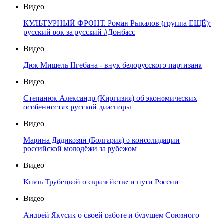
Видео
КУЛЬТУРНЫЙ ФРОНТ. Роман Рыкалов (группа ЕЩЁ):
русский рок за русский #Донбасс
Видео
Дюк Мишель Нгебана - внук белорусского партизана
Видео
Степанюк Александр (Киргизия) об экономических
особенностях русской диаспоры
Видео
Марина Дадикозян (Болгария) о консолидации
российской молодёжи за рубежом
Видео
Князь Трубецкой о евразийстве и пути России
Видео
Андрей Якусик о своей работе и будущем Союзного