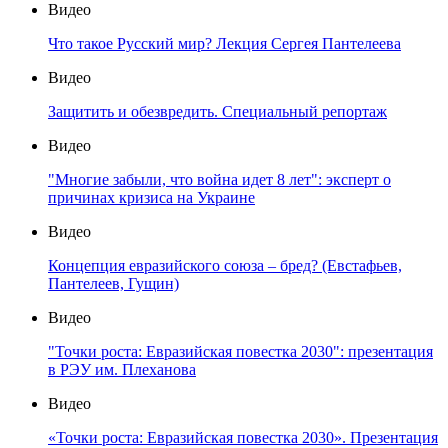
Видео
Что такое Русский мир? Лекция Сергея Пантелеева
Видео
Защитить и обезвредить. Специальный репортаж
Видео
"Многие забыли, что война идет 8 лет": эксперт о
причинах кризиса на Украине
Видео
Концепция евразийского союза – бред? (Евстафьев,
Пантелеев, Гущин)
Видео
"Точки роста: Евразийская повестка 2030": презентация
в РЭУ им. Плеханова
Видео
«Точки роста: Евразийская повестка 2030». Презентация