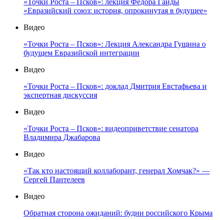
«Точки Роста – Псков»: лекция Фёдора Гайды
«Евразийский союз: история, опрокинутая в будущее»
Видео
«Точки Роста – Псков»: Лекция Александра Гущина о
будущем Евразийской интеграции
Видео
«Точки Роста – Псков»: доклад Дмитрия Евстафьева и
экспертная дискуссия
Видео
«Точки Роста – Псков»: видеоприветствие сенатора
Владимира Джабарова
Видео
«Так кто настоящий коллаборант, генерал Хомчак?» —
Сергей Пантелеев
Видео
Обратная сторона ожиданий: будни российского Крыма