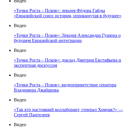
Видео
«Точки Роста – Псков»: лекция Фёдора Гайды
«Евразийский союз: история, опрокинутая в будущее»
Видео
«Точки Роста – Псков»: Лекция Александра Гущина о
будущем Евразийской интеграции
Видео
«Точки Роста – Псков»: доклад Дмитрия Евстафьева и
экспертная дискуссия
Видео
«Точки Роста – Псков»: видеоприветствие сенатора
Владимира Джабарова
Видео
«Так кто настоящий коллаборант, генерал Хомчак?» —
Сергей Пантелеев
Видео