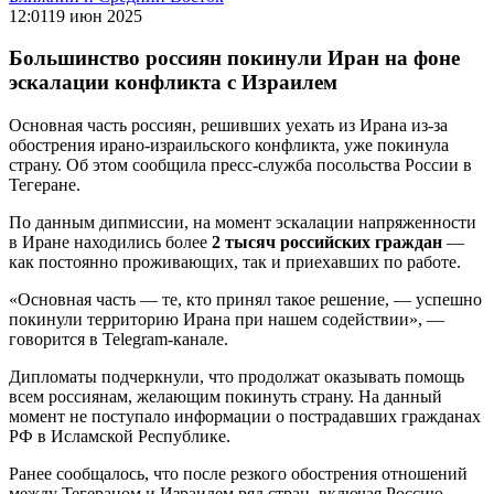
12:01
19 июн 2025
Большинство россиян покинули Иран на фоне
эскалации конфликта с Израилем
Основная часть россиян, решивших уехать из Ирана из-за
обострения ирано-израильского конфликта, уже покинула
страну. Об этом сообщила пресс-служба посольства России в
Тегеране.
По данным дипмиссии, на момент эскалации напряженности
в Иране находились более
2 тысяч российских граждан
—
как постоянно проживающих, так и приехавших по работе.
«Основная часть — те, кто принял такое решение, — успешно
покинули территорию Ирана при нашем содействии», —
говорится в Telegram-канале.
Дипломаты подчеркнули, что продолжат оказывать помощь
всем россиянам, желающим покинуть страну. На данный
момент не поступало информации о пострадавших гражданах
РФ в Исламской Республике.
Ранее сообщалось, что после резкого обострения отношений
между Тегераном и Израилем ряд стран, включая Россию,