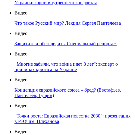
Украина: корни внутреннего конфликта
Видео
Что такое Русский мир? Лекция Сергея Пантелеева
Видео
Защитить и обезвредить. Специальный репортаж
Видео
"Многие забыли, что война идет 8 лет": эксперт о
причинах кризиса на Украине
Видео
Концепция евразийского союза – бред? (Евстафьев,
Пантелеев, Гущин)
Видео
"Точки роста: Евразийская повестка 2030": презентация
в РЭУ им. Плеханова
Видео