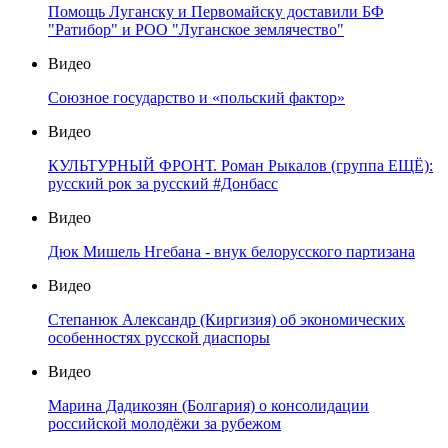
Помощь Луганску и Первомайску доставили БФ
"Ратибор" и РОО "Луганское землячество"
Видео
Союзное государство и «польский фактор»
Видео
КУЛЬТУРНЫЙ ФРОНТ. Роман Рыкалов (группа ЕЩЁ):
русский рок за русский #Донбасс
Видео
Дюк Мишель Нгебана - внук белорусского партизана
Видео
Степанюк Александр (Киргизия) об экономических
особенностях русской диаспоры
Видео
Марина Дадикозян (Болгария) о консолидации
российской молодёжи за рубежом