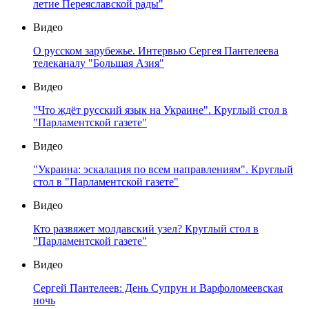
летие Переяславской рады"
Видео
О русском зарубежье. Интервью Сергея Пантелеева
телеканалу "Большая Азия"
Видео
"Что ждёт русский язык на Украине". Круглый стол в
"Парламентской газете"
Видео
"Украина: эскалация по всем направлениям". Круглый
стол в "Парламентской газете"
Видео
Кто развяжет молдавский узел? Круглый стол в
"Парламентской газете"
Видео
Сергей Пантелеев: День Супрун и Варфоломеевская
ночь