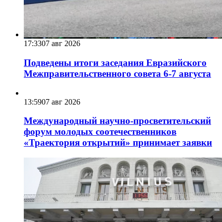
17:33
07 авг 2026
Подведены итоги заседания Евразийского
Межправительственного совета 6-7 августа
13:59
07 авг 2026
Международный научно-просветительский
форум молодых соотечественников
«Траектория открытий» принимает заявки