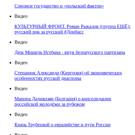
Союзное государство и «польский фактор»
Видео
КУЛЬТУРНЫЙ ФРОНТ. Роман Рыкалов (группа ЕЩЁ):
русский рок за русский #Донбасс
Видео
Дюк Мишель Нгебана - внук белорусского партизана
Видео
Степанюк Александр (Киргизия) об экономических
особенностях русской диаспоры
Видео
Марина Дадикозян (Болгария) о консолидации
российской молодёжи за рубежом
Видео
Князь Трубецкой о евразийстве и пути России
Видео