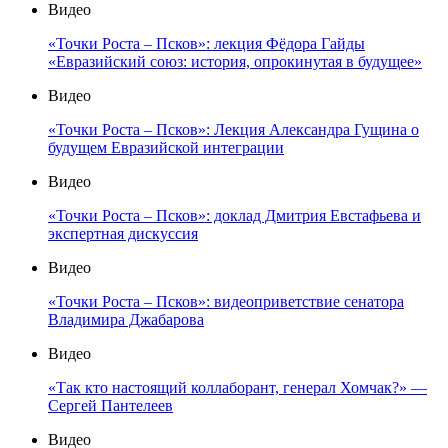
Видео
«Точки Роста – Псков»: лекция Фёдора Гайды
«Евразийский союз: история, опрокинутая в будущее»
Видео
«Точки Роста – Псков»: Лекция Александра Гущина о
будущем Евразийской интеграции
Видео
«Точки Роста – Псков»: доклад Дмитрия Евстафьева и
экспертная дискуссия
Видео
«Точки Роста – Псков»: видеоприветствие сенатора
Владимира Джабарова
Видео
«Так кто настоящий коллаборант, генерал Хомчак?» —
Сергей Пантелеев
Видео