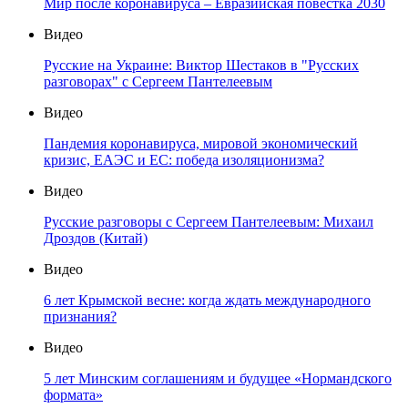
Мир после коронавируса – Евразийская повестка 2030
Видео
Русские на Украине: Виктор Шестаков в "Русских
разговорах" с Сергеем Пантелеевым
Видео
Пандемия коронавируса, мировой экономический
кризис, ЕАЭС и ЕС: победа изоляционизма?
Видео
Русские разговоры с Сергеем Пантелеевым: Михаил
Дроздов (Китай)
Видео
6 лет Крымской весне: когда ждать международного
признания?
Видео
5 лет Минским соглашениям и будущее «Нормандского
формата»