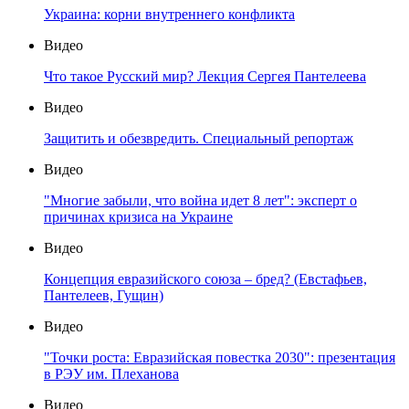
Украина: корни внутреннего конфликта
Видео
Что такое Русский мир? Лекция Сергея Пантелеева
Видео
Защитить и обезвредить. Специальный репортаж
Видео
"Многие забыли, что война идет 8 лет": эксперт о
причинах кризиса на Украине
Видео
Концепция евразийского союза – бред? (Евстафьев,
Пантелеев, Гущин)
Видео
"Точки роста: Евразийская повестка 2030": презентация
в РЭУ им. Плеханова
Видео