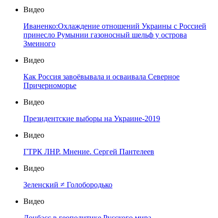
Видео
Иваненко:Охлаждение отношений Украины с Россией
принесло Румынии газоносный шельф у острова
Змеиного
Видео
Как Россия завоёвывала и осваивала Северное
Причерноморье
Видео
Президентские выборы на Украине-2019
Видео
ГТРК ЛНР. Мнение. Сергей Пантелеев
Видео
Зеленский ≠ Голобородько
Видео
Донбасс в геополитике Русского мира