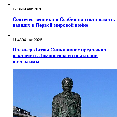
12:36
04 авг 2026
Соотечественники в Сербии почтили память
павших в Первой мировой войне
11:48
04 авг 2026
Премьер Литвы Синкявичюс предложил
исключить Ломоносова из школьной
программы