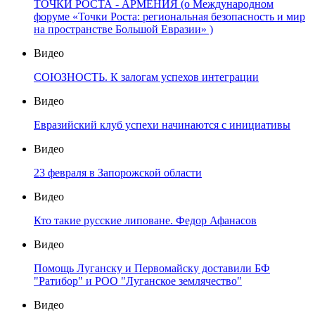
ТОЧКИ РОСТА - АРМЕНИЯ (о Международном
форуме «Точки Роста: региональная безопасность и мир
на пространстве Большой Евразии» )
Видео
СОЮЗНОСТЬ. К залогам успехов интеграции
Видео
Евразийский клуб успехи начинаются с инициативы
Видео
23 февраля в Запорожской области
Видео
Кто такие русские липоване. Федор Афанасов
Видео
Помощь Луганску и Первомайску доставили БФ
"Ратибор" и РОО "Луганское землячество"
Видео