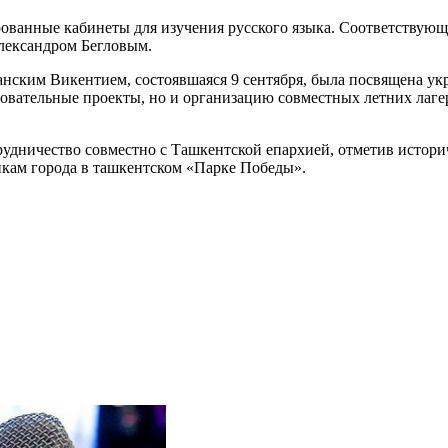
рованные кабинеты для изучения русского языка. Соответствую
Александром Бегловым.
анским Викентием, состоявшаяся 9 сентября, была посвящена у
овательные проекты, но и организацию совместных летних лаге
трудничество совместно с Ташкентской епархией, отметив истор
икам города в ташкентском «Парке Победы».