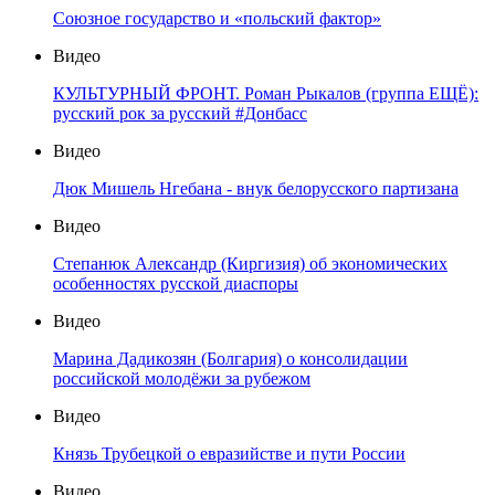
Союзное государство и «польский фактор»
Видео
КУЛЬТУРНЫЙ ФРОНТ. Роман Рыкалов (группа ЕЩЁ):
русский рок за русский #Донбасс
Видео
Дюк Мишель Нгебана - внук белорусского партизана
Видео
Степанюк Александр (Киргизия) об экономических
особенностях русской диаспоры
Видео
Марина Дадикозян (Болгария) о консолидации
российской молодёжи за рубежом
Видео
Князь Трубецкой о евразийстве и пути России
Видео