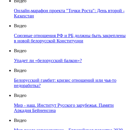
Видео
Онлайн-марафон проекта "Точки Роста": День второй -
Казахстан
Видео
Союзные отношения РФ и РБ должны быть закреплены
в новой белорусской Конституции
Видео
Упадет ли «белорусский балкон»?
Видео
Белорусский гамбит: кризис отношений или чья-то
недоработка?
Видео
Мир - наш. Институт Русского зарубежья. Памяти
Аркадия Бейненсона
Видео