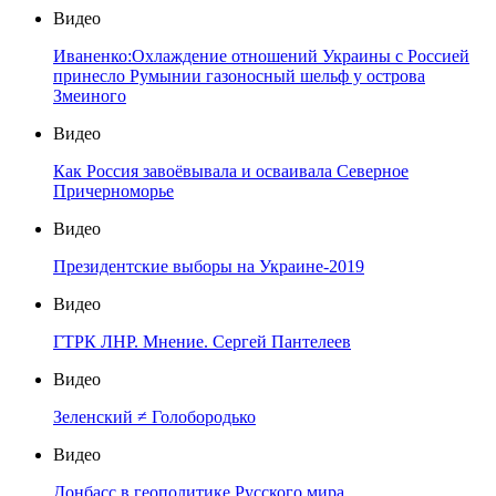
Видео
Иваненко:Охлаждение отношений Украины с Россией
принесло Румынии газоносный шельф у острова
Змеиного
Видео
Как Россия завоёвывала и осваивала Северное
Причерноморье
Видео
Президентские выборы на Украине-2019
Видео
ГТРК ЛНР. Мнение. Сергей Пантелеев
Видео
Зеленский ≠ Голобородько
Видео
Донбасс в геополитике Русского мира