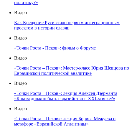
политику?»
Видео
Как Крещение Руси стало первым интеграционным
проектом в истории славян
Видео
«Точки Роста - Псков»: фильм о Форуме
Видео
«Точки Роста – Псков»: Мастер-класс Юрия Шевцова по
Евразийской политической аналитике
Видео
«Точки Роста – Псков»: лекция Алексея Дзерманта
«Каким должно быть евразийство в XXI-м веке?»
Видео
«Точки Роста – Псков»: лекция Бориса Межуева о
метафоре «Евразийской Атлантиды»