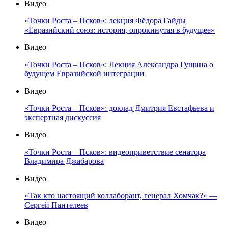
Видео
«Точки Роста – Псков»: лекция Фёдора Гайды
«Евразийский союз: история, опрокинутая в будущее»
Видео
«Точки Роста – Псков»: Лекция Александра Гущина о
будущем Евразийской интеграции
Видео
«Точки Роста – Псков»: доклад Дмитрия Евстафьева и
экспертная дискуссия
Видео
«Точки Роста – Псков»: видеоприветствие сенатора
Владимира Джабарова
Видео
«Так кто настоящий коллаборант, генерал Хомчак?» —
Сергей Пантелеев
Видео