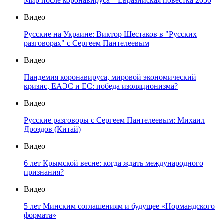
Мир после коронавируса – Евразийская повестка 2030
Видео
Русские на Украине: Виктор Шестаков в "Русских
разговорах" с Сергеем Пантелеевым
Видео
Пандемия коронавируса, мировой экономический
кризис, ЕАЭС и ЕС: победа изоляционизма?
Видео
Русские разговоры с Сергеем Пантелеевым: Михаил
Дроздов (Китай)
Видео
6 лет Крымской весне: когда ждать международного
признания?
Видео
5 лет Минским соглашениям и будущее «Нормандского
формата»