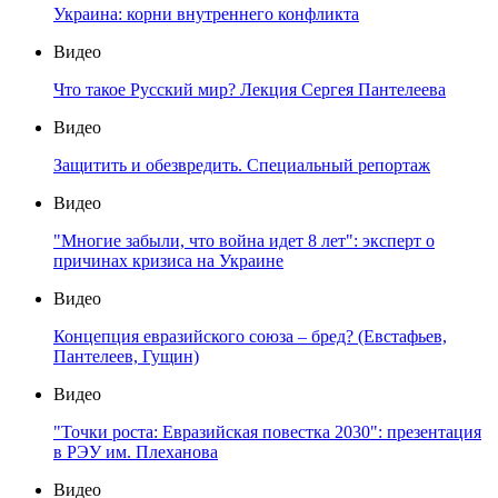
Украина: корни внутреннего конфликта
Видео
Что такое Русский мир? Лекция Сергея Пантелеева
Видео
Защитить и обезвредить. Специальный репортаж
Видео
"Многие забыли, что война идет 8 лет": эксперт о
причинах кризиса на Украине
Видео
Концепция евразийского союза – бред? (Евстафьев,
Пантелеев, Гущин)
Видео
"Точки роста: Евразийская повестка 2030": презентация
в РЭУ им. Плеханова
Видео