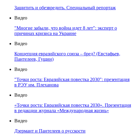
Защитить и обезвредить. Специальный репортаж
Видео
"Многие забыли, что война идет 8 лет": эксперт о
причинах кризиса на Украине
Видео
Концепция евразийского союза – бред? (Евстафьев,
Пантелеев, Гущин)
Видео
"Точки роста: Евразийская повестка 2030": презентация
в РЭУ им. Плеханова
Видео
«Точки роста: Евразийская повестка 2030». Презентация
в редакции журнала «Международная жизнь»
Видео
Дзермант и Пантелеев о русскости