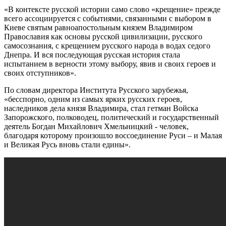
«В контексте русской истории само слово «крещение» прежде
всего ассоциируется с событиями, связанными с выбором в
Киеве святым равноапостольным князем Владимиром
Православия как основы русской цивилизации, русского
самосознания, с крещением русского народа в водах седого
Днепра. И вся последующая русская история стала
испытанием в верности этому выбору, явив и своих героев и
своих отступников».
По словам директора Института Русского зарубежья,
«бесспорно, одним из самых ярких русских героев,
наследников дела князя Владимира, стал гетман Войска
Запорожского, полководец, политический и государственный
деятель Богдан Михайлович Хмельницкий - человек,
благодаря которому произошло воссоединение Руси – и Малая
и Великая Русь вновь стали едины».