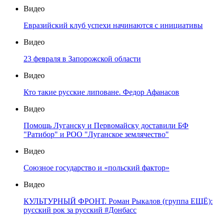
Видео
Евразийский клуб успехи начинаются с инициативы
Видео
23 февраля в Запорожской области
Видео
Кто такие русские липоване. Федор Афанасов
Видео
Помощь Луганску и Первомайску доставили БФ
"Ратибор" и РОО "Луганское землячество"
Видео
Союзное государство и «польский фактор»
Видео
КУЛЬТУРНЫЙ ФРОНТ. Роман Рыкалов (группа ЕЩЁ):
русский рок за русский #Донбасс