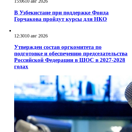
15:06
10 авг 2026
В Узбекистане при поддержке Фонда
Горчакова пройдут курсы для НКО
12:30
10 авг 2026
Утвержден состав оргкомитета по
подготовке и обеспечению председательства
Российской Федерации в ШОС в 2027-2028
годах