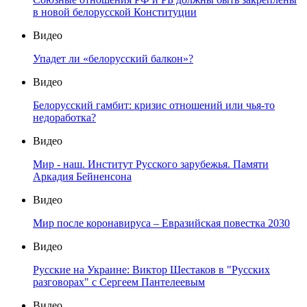
в новой белорусской Конституции
Видео
Упадет ли «белорусский балкон»?
Видео
Белорусский гамбит: кризис отношений или чья-то
недоработка?
Видео
Мир - наш. Институт Русского зарубежья. Памяти
Аркадия Бейненсона
Видео
Мир после коронавируса – Евразийская повестка 2030
Видео
Русские на Украине: Виктор Шестаков в "Русских
разговорах" с Сергеем Пантелеевым
Видео