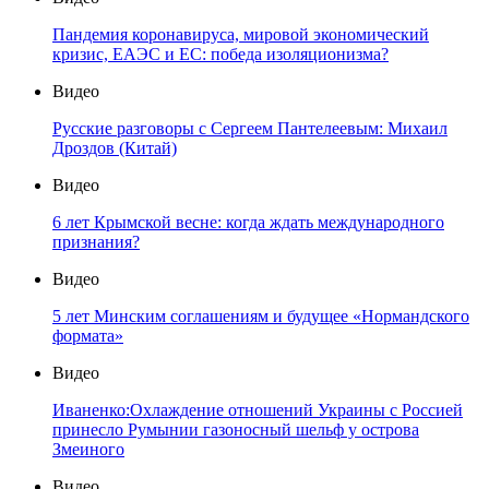
Пандемия коронавируса, мировой экономический
кризис, ЕАЭС и ЕС: победа изоляционизма?
Видео
Русские разговоры с Сергеем Пантелеевым: Михаил
Дроздов (Китай)
Видео
6 лет Крымской весне: когда ждать международного
признания?
Видео
5 лет Минским соглашениям и будущее «Нормандского
формата»
Видео
Иваненко:Охлаждение отношений Украины с Россией
принесло Румынии газоносный шельф у острова
Змеиного
Видео