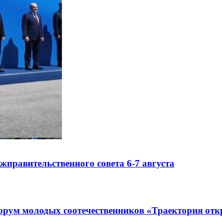
правительственного совета 6-7 августа
рум молодых соотечественников «Траектория отк