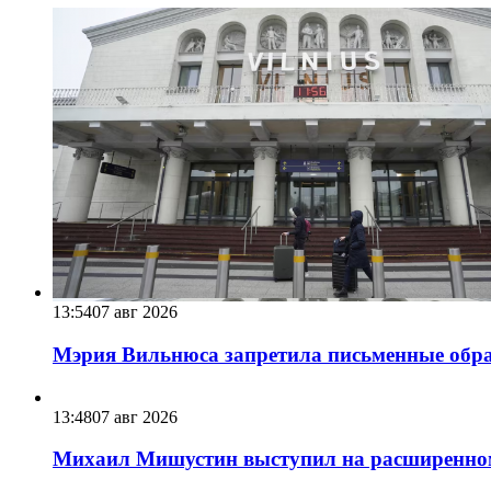
13:54
07 авг 2026
Мэрия Вильнюса запретила письменные обра
13:48
07 авг 2026
Михаил Мишустин выступил на расширенном 