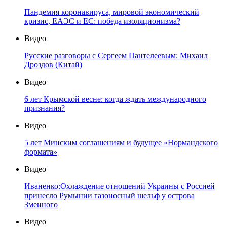
Пандемия коронавируса, мировой экономический
кризис, ЕАЭС и ЕС: победа изоляционизма?
Видео
Русские разговоры с Сергеем Пантелеевым: Михаил
Дроздов (Китай)
Видео
6 лет Крымской весне: когда ждать международного
признания?
Видео
5 лет Минским соглашениям и будущее «Нормандского
формата»
Видео
Иваненко:Охлаждение отношений Украины с Россией
принесло Румынии газоносный шельф у острова
Змеиного
Видео