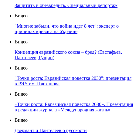
Защитить и обезвредить. Специальный репортаж
Видео
"Многие забыли, что война идет 8 лет": эксперт о
причинах кризиса на Украине
Видео
Концепция евразийского союза – бред? (Евстафьев,
Пантелеев, Гущин)
Видео
"Точки роста: Евразийская повестка 2030": презентация
в РЭУ им. Плеханова
Видео
«Точки роста: Евразийская повестка 2030». Презентация
в редакции журнала «Международная жизнь»
Видео
Дзермант и Пантелеев о русскости