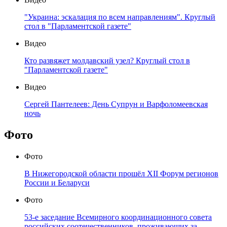
"Украина: эскалация по всем направлениям". Круглый
стол в "Парламентской газете"
Видео
Кто развяжет молдавский узел? Круглый стол в
"Парламентской газете"
Видео
Сергей Пантелеев: День Супрун и Варфоломеевская
ночь
Фото
Фото
В Нижегородской области прошёл XII Форум регионов
России и Беларуси
Фото
53-е заседание Всемирного координационного совета
российских соотечественников, проживающих за