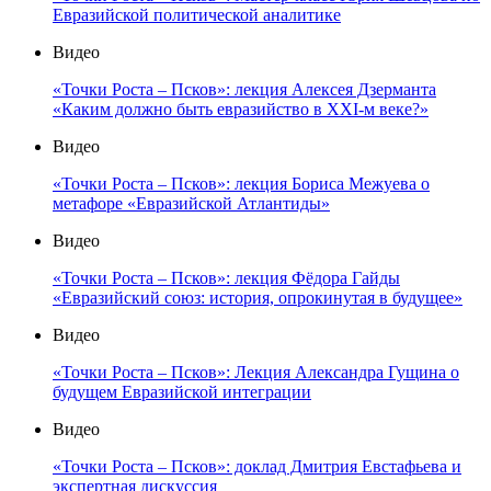
Евразийской политической аналитике
Видео
«Точки Роста – Псков»: лекция Алексея Дзерманта
«Каким должно быть евразийство в XXI-м веке?»
Видео
«Точки Роста – Псков»: лекция Бориса Межуева о
метафоре «Евразийской Атлантиды»
Видео
«Точки Роста – Псков»: лекция Фёдора Гайды
«Евразийский союз: история, опрокинутая в будущее»
Видео
«Точки Роста – Псков»: Лекция Александра Гущина о
будущем Евразийской интеграции
Видео
«Точки Роста – Псков»: доклад Дмитрия Евстафьева и
экспертная дискуссия