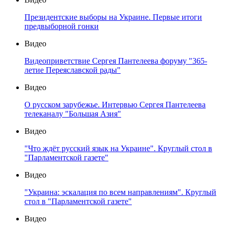
Президентские выборы на Украине. Первые итоги
предвыборной гонки
Видео
Видеоприветствие Сергея Пантелеева форуму "365-
летие Переяславской рады"
Видео
О русском зарубежье. Интервью Сергея Пантелеева
телеканалу "Большая Азия"
Видео
"Что ждёт русский язык на Украине". Круглый стол в
"Парламентской газете"
Видео
"Украина: эскалация по всем направлениям". Круглый
стол в "Парламентской газете"
Видео