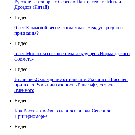
Русские разговоры с Сергеем Пантелеевым: Михаил
Дроздов (Китай)
Видео
6 лет Крымской весне: когда ждать международного
признания?
Видео
5 лет Минским соглашениям и будущее «Нормандского
формата»
Видео
Иваненко:Охлаждение отношений Украины с Россией
принесло Румынии газоносный шельф у острова
Змеиного
Видео
Как Россия завоёвывала и осваивала Северное
Причерноморье
Видео