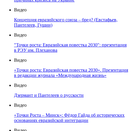
Видео
Концепция евразийского союза – бред? (Евстафьев,
Пантелеев, Гущин)
Видео
"Точки роста: Евразийская повестка 2030": презентация
в РЭУ им. Плеханова
Видео
«Точки роста: Евразийская повестка 2030». Презентация
в редакции журнала «Международная жизнь»
Видео
Дзермант и Пантелеев о русскости
Видео
«Точки Роста – Минск»: Фёдор Гайда об исторических
основаниях евразийской интеграции
Видео