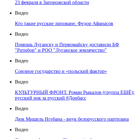
23 февраля в Запорожской области
Видео
Кто такие русские липоване. Федор Афанасов
Видео
Помощь Луганску и Первомайску доставили БФ
"Ратибор" и РОО "Луганское землячество"
Видео
Союзное государство и «польский фактор»
Видео
КУЛЬТУРНЫЙ ФРОНТ. Роман Рыкалов (группа ЕЩЁ):
русский рок за русский #Донбасс
Видео
Дюк Мишель Нгебана - внук белорусского партизана
Видео