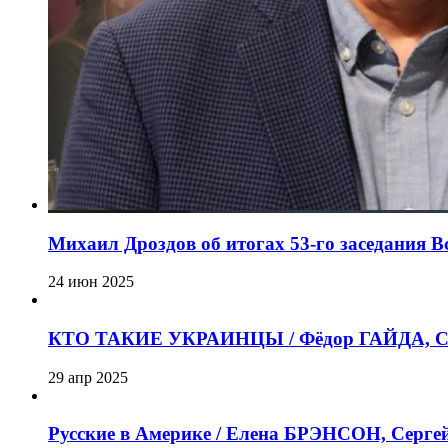
Михаил Дроздов об итогах 53-го заседания 
24 июн 2025
КТО ТАКИЕ УКРАИНЦЫ / Фёдор ГАЙДА, Се
29 апр 2025
Русские в Америке / Елена БРЭНСОН, Серг