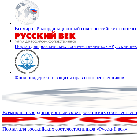
Всемирный координационный совет российских соотече
Портал для росскийских соотечественников «Русский ве
Фонд поддержки и защиты прав соотечественников
Всемирный координационный совет российских соотечествен
Портал для росскийских соотечественников «Русский век»