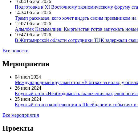
16:04
06 авг 2026
Подготовка к XI Восточному экономическому форуму ст
14:34
06 авг 2026
Трамп рассказал, кого хочет видеть своим преемником на
12:07
06 авг 2026
Адылбек Касымалиев: Кыргызстан готов запускать новые
10:47
06 авг 2026
В Житомирской области сотрудники ТЦК задержали свя
Все новости
Мероприятия
04 июл 2024
Международный круглый стол «У бiтвах за волю, у бiтва
26 июн 2024
Круглый стол «Необходимость включения разделов по ис
25 июн 2024
Круглый стол о конференции в Швейцарии и событиях в
Все мероприятия
Проекты