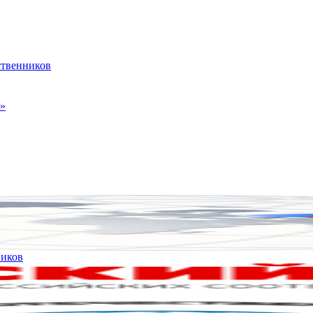
ственников
к»
ников