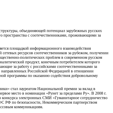
 структуры, объединяющей потенциал зарубежных русских
го пространства с соотечественниками, проживающими за
вляется площадкой информационного взаимодействия
 сетевых ресурсов соотечественников за рубежом, получении
общественно-политических проблем в современном русском
налитический продукт, конечным потребителем которого
чающие за работу с российскими соотечественниками за
х, направленных Российской Федерацией в отношении
енной программы по оказанию содействия добровольному
ники» стал лауреатом Национальной премии за вклад в
первое место в номинации «Рунет за пределами Ру». В 2008 г.
го конкурса электронных СМИ «Гуманитарное сотрудничество
ФС РФ по безопасности, Некоммерческим партнерством
ассовым коммуникациям.