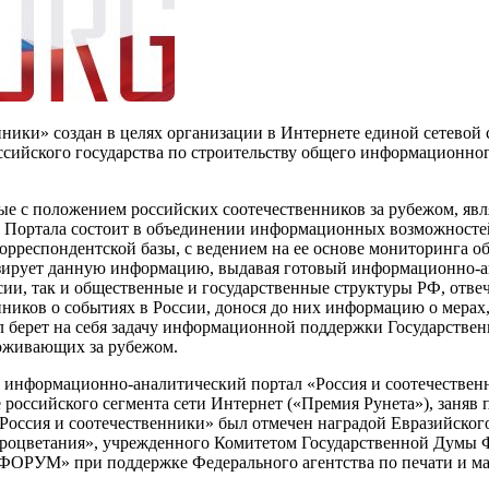
ники» создан в целях организации в Интернете единой сетевой
ссийского государства по строительству общего информационно
ные с положением российских соотечественников за рубежом, я
а Портала состоит в объединении информационных возможностей
орреспондентской базы, с ведением на ее основе мониторинга 
лизирует данную информацию, выдавая готовый информационно-а
сии, так и общественные и государственные структуры РФ, отве
нников о событиях в России, донося до них информацию о мера
ал берет на себя задачу информационной поддержки Государств
оживающих за рубежом.
г. информационно-аналитический портал «Россия и соотечествен
 российского сегмента сети Интернет («Премия Рунета»), заняв 
«Россия и соотечественники» был отмечен наградой Евразийско
процветания», учрежденного Комитетом Государственной Думы 
РУМ» при поддержке Федерального агентства по печати и м