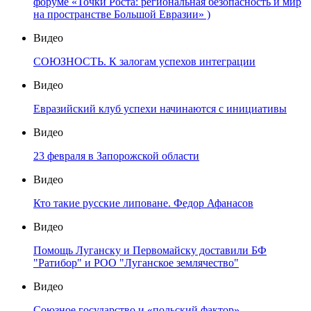
форуме «Точки Роста: региональная безопасность и мир
на пространстве Большой Евразии» )
Видео
СОЮЗНОСТЬ. К залогам успехов интеграции
Видео
Евразийский клуб успехи начинаются с инициативы
Видео
23 февраля в Запорожской области
Видео
Кто такие русские липоване. Федор Афанасов
Видео
Помощь Луганску и Первомайску доставили БФ
"Ратибор" и РОО "Луганское землячество"
Видео
Союзное государство и «польский фактор»