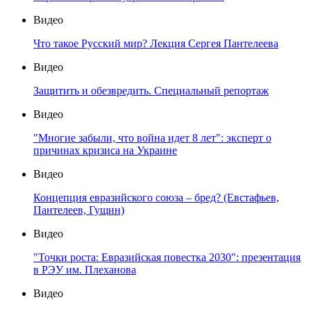
Видео
Что такое Русский мир? Лекция Сергея Пантелеева
Видео
Защитить и обезвредить. Специальный репортаж
Видео
"Многие забыли, что война идет 8 лет": эксперт о
причинах кризиса на Украине
Видео
Концепция евразийского союза – бред? (Евстафьев,
Пантелеев, Гущин)
Видео
"Точки роста: Евразийская повестка 2030": презентация
в РЭУ им. Плеханова
Видео