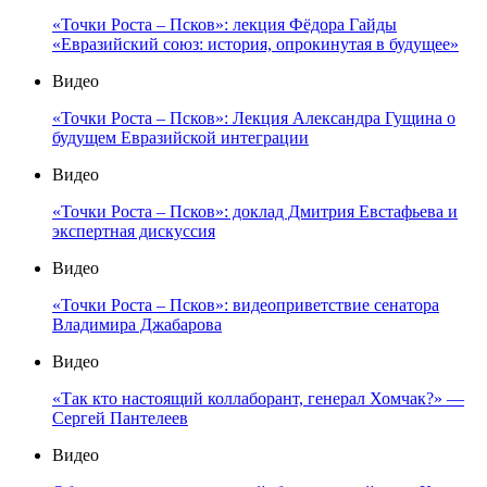
«Точки Роста – Псков»: лекция Фёдора Гайды
«Евразийский союз: история, опрокинутая в будущее»
Видео
«Точки Роста – Псков»: Лекция Александра Гущина о
будущем Евразийской интеграции
Видео
«Точки Роста – Псков»: доклад Дмитрия Евстафьева и
экспертная дискуссия
Видео
«Точки Роста – Псков»: видеоприветствие сенатора
Владимира Джабарова
Видео
«Так кто настоящий коллаборант, генерал Хомчак?» —
Сергей Пантелеев
Видео