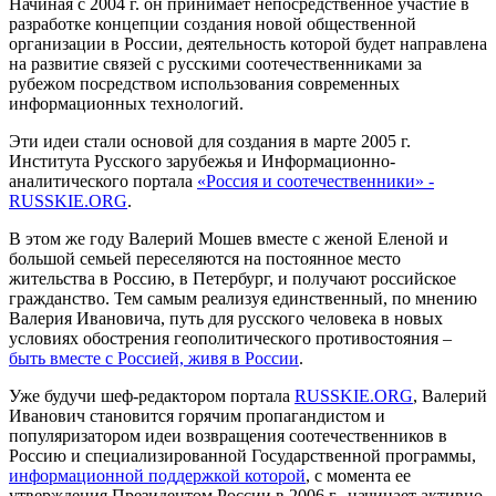
Начиная с 2004 г. он принимает непосредственное участие в
разработке концепции создания новой общественной
организации в России, деятельность которой будет направлена
на развитие связей с русскими соотечественниками за
рубежом посредством использования современных
информационных технологий.
Эти идеи стали основой для создания в марте 2005 г.
Института Русского зарубежья и Информационно-
аналитического портала
«Россия и соотечественники» -
RUSSKIE.ORG
.
В этом же году Валерий Мошев вместе с женой Еленой и
большой семьей переселяются на постоянное место
жительства в Россию, в Петербург, и получают российское
гражданство. Тем самым реализуя единственный, по мнению
Валерия Ивановича, путь для русского человека в новых
условиях обострения геополитического противостояния –
быть вместе с Россией, живя в России
.
Уже будучи шеф-редактором портала
RUSSKIE.ORG
, Валерий
Иванович становится горячим пропагандистом и
популяризатором идеи возвращения соотечественников в
Россию и специализированной Государственной программы,
информационной поддержкой которой
, с момента ее
утверждения Президентом России в 2006 г., начинает активно