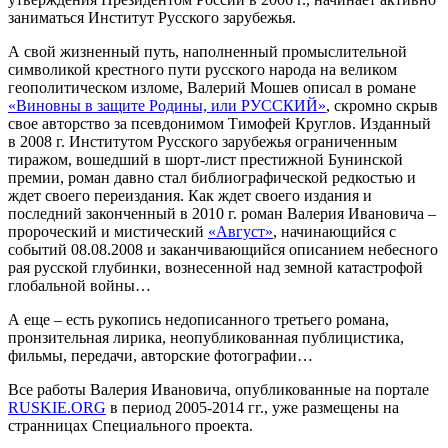
заниматься Институт Русского зарубежья.
А свой жизненный путь, наполненный промыслительной
символикой крестного пути русского народа на великом
геополитическом изломе, Валерий Мошев описал в романе
«Виновны в защите Родины, или РУССКИЙ»
, скромно скрыв
свое авторство за псевдонимом Тимофей Круглов. Изданный
в 2008 г. Институтом Русского зарубежья ограниченным
тиражом, вошедший в шорт-лист престижной Бунинской
премии, роман давно стал библиографической редкостью и
ждет своего переиздания. Как ждет своего издания и
последний законченный в 2010 г. роман Валерия Ивановича –
пророческий и мистический
«Август»
, начинающийся с
событий 08.08.2008 и заканчивающийся описанием небесного
рая русской глубинки, вознесенной над земной катастрофой
глобальной войны…
А еще – есть рукопись недописанного третьего романа,
пронзительная лирика, неопубликованная публицистика,
фильмы, передачи, авторские фотографии…
Все работы Валерия Ивановича, опубликованные на портале
RUSKIE.ORG
в период 2005-2014 гг., уже размещены на
странницах Специального проекта.