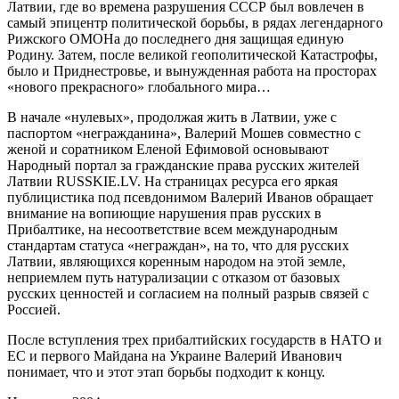
Латвии, где во времена разрушения СССР был вовлечен в
самый эпицентр политической борьбы, в рядах легендарного
Рижского ОМОНа до последнего дня защищая единую
Родину. Затем, после великой геополитической Катастрофы,
было и Приднестровье, и вынужденная работа на просторах
«нового прекрасного» глобального мира…
В начале «нулевых», продолжая жить в Латвии, уже с
паспортом «негражданина», Валерий Мошев совместно с
женой и соратником Еленой Ефимовой основывают
Народный портал за гражданские права русских жителей
Латвии RUSSKIE.LV. На страницах ресурса его яркая
публицистика под псевдонимом Валерий Иванов обращает
внимание на вопиющие нарушения прав русских в
Прибалтике, на несоответствие всем международным
стандартам статуса «неграждан», на то, что для русских
Латвии, являющихся коренным народом на этой земле,
неприемлем путь натурализации с отказом от базовых
русских ценностей и согласием на полный разрыв связей с
Россией.
После вступления трех прибалтийских государств в НАТО и
ЕС и первого Майдана на Украине Валерий Иванович
понимает, что и этот этап борьбы подходит к концу.