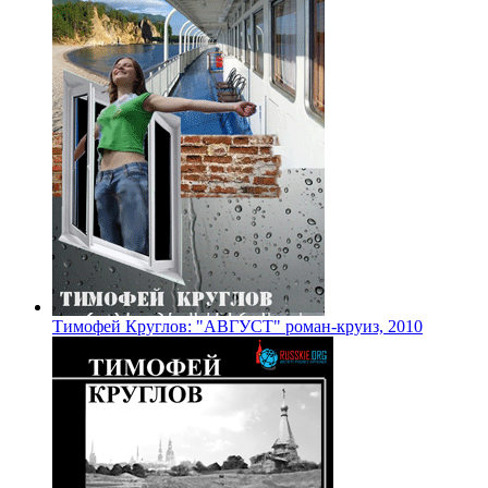
Тимофей Круглов: "АВГУСТ" роман-круиз, 2010