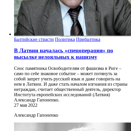
Балтийские страсти
Политика
Прибалтика
В Латвии началась «спецоперация» по
высылке нелояльных к нацизму
Снос памятника Освободителям от фашизма в Риге –
само по себе знаковое событие – может потянуть за
собой запрет учить русский язык и даже говорить на
нем в Латвии. И даже стать началом изгнания из страны
неграждан, считает общественный деятель, директор
Института европейских исследований (Латвия)
Александр Гапоненко.
27 мая 2022
Александр Гапоненко