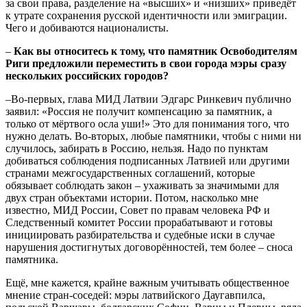
за свои права, разделение на «высших» и «низших» приведёт
к утрате сохранения русской идентичности или эмиграции.
Чего и добиваются националисты.
–
Как вы относитесь к тому, что памятник Освободителям
Риги предложили переместить в свои города мэры сразу
нескольких российских городов?
–
Во-первых, глава МИД Латвии Эдгарс Ринкевич публично
заявил: «Россия не получит компенсацию за памятник, а
только от мёртвого осла уши!» Это для понимания того, что
нужно делать. Во-вторых, любые памятники, чтобы с ними ни
случилось, забирать в Россию, нельзя. Надо по пунктам
добиваться соблюдения подписанных Латвией или другими
странами межгосударственных соглашений, которые
обязывает соблюдать закон – ухаживать за значимыми для
двух стран объектами истории. Потом, насколько мне
известно, МИД России, Совет по правам человека РФ и
Следственный комитет России прорабатывают и готовы
инициировать разбирательства и судебные иски в случае
нарушения достигнутых договорённостей, тем более – сноса
памятника.
Ещё, мне кажется, крайне важным учитывать общественное
мнение стран-соседей: мэры латвийского Даугавпилса,