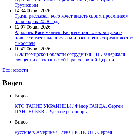
Трутневым
14:34
06 авг 2026
Трамп рассказал, кого хочет видеть своим преемником
на выборах 2028 года
12:07
06 авг 2026
Адылбек Касымалиев: Кыргызстан готов запускать
новые совместные проекты и расширять сотрудничество
с Россией
10:47
06 авг 2026
В Житомирской области сотрудники ТЦК задержали
священника Украинской Православной Церкви
Все новости
Видео
Видео
КТО ТАКИЕ УКРАИНЦЫ / Фёдор ГАЙДА, Сергей
ПАНТЕЛЕЕВ - Русские разговоры
Видео
Русские в Америке / Елена БРЭНСОН, Сергей