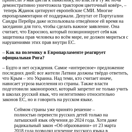
демонстративно уничтожила трактором цветочный ковёр», –
теперь Жданок цитируют европейские СМИ. Многие
европарламентарии её поддержали. Депутат от Португалии
Сандра Перейра даже использовала отведённое ей время на
заседании для того, чтобы сделать важное заявление. Она
считает, что Евросоюз, который позиционирует себя как
защитника прав человека во всём мире, не должен мириться с
нарушениями этих прав внутри ЕС.
–
Как на полемику в Европарламенте реагирует
официальная Рига?
–
Будто и нет осуждения. Самое «интересное» предложение
последних дней: все жители Латвии должны твёрдо ответить,
что Крым – это Украина. Над теми, кто считает иначе,
нависает угроза выселения из страны. Также власти
подготовили законопроект, который запретит не только учить
в школах русский язык, что нелегитимно относительно
законов ЕС, но и говорить на русском языке.
Сеймом страны уже принято решение –
полностью перевести русских детей только на
латышский язык обучения до 2024 года. Хотя даже
радикальный закон «Об образовании» от 23 марта
2018 года позволял изучение русского языка в