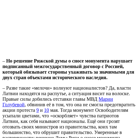
–
Но решение Рижской думы о сносе монумента нарушает
подписанный межгосударственный договор с Россией,
который обязывает стороны ухаживать за значимыми для
двух стран объектами исторического наследия.
–
Разве такие «мелочи» волнуют националистов? Да, власти
Латвии находятся на распутье, а ситуация висит на волоске.
Правые силы добились отставки главы МВД
Марии
Голубевой
, обвинив её в том, что она не смогла предотвратить
акции протеста
9
и
10
мая. Тогда монумент Освободителям
усыпали цветами, что «оскорбляет» чувства патриотов
Латвии, как себя называют националы. Ещё они грозят
отозвать своих министров из правительства, коих там
большинство, что обрушит правительство. Умеренные в
растерянности: решение Думы Риги о сносе монумента,