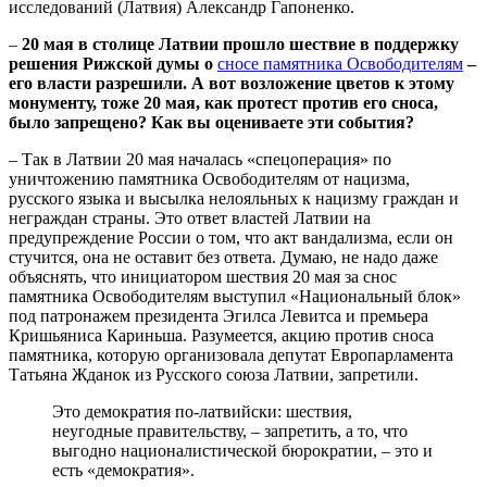
исследований (Латвия) Александр Гапоненко.
–
20 мая в столице Латвии прошло шествие в поддержку
решения Рижской думы о
сносе памятника Освободителям
–
его власти разрешили. А вот возложение цветов к этому
монументу, тоже 20 мая, как протест против его сноса,
было запрещено? Как вы оцениваете эти события?
–
Так в Латвии 20 мая началась «спецоперация» по
уничтожению памятника Освободителям от нацизма,
русского языка и высылка нелояльных к нацизму граждан и
неграждан страны. Это ответ властей Латвии на
предупреждение России о том, что акт вандализма, если он
стучится, она не оставит без ответа. Думаю, не надо даже
объяснять, что инициатором шествия 20 мая за снос
памятника Освободителям выступил «Национальный блок»
под патронажем президента Эгилса Левитса и премьера
Кришьяниса Кариньша. Разумеется, акцию против сноса
памятника, которую организовала депутат Европарламента
Татьяна Жданок из Русского союза Латвии, запретили.
Это демократия по-латвийски: шествия,
неугодные правительству, – запретить, а то, что
выгодно националистической бюрократии,
–
это и
есть «демократия».