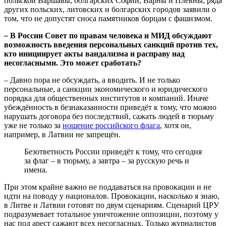
польской Варшавы, болгарских Софии, Варны и Плевны, ряда
других польских, литовских и болгарских городов заявили о
том, что не допустят сноса памятников борцам с фашизмом.
–
В России Совет по правам человека и МИД обсуждают
возможность введения персональных санкций против тех,
кто инициирует акты вандализма и расправу над
несогласными. Это может сработать?
–
Давно пора не обсуждать, а вводить. И не только
персональные, а санкции экономического и юридического
порядка для общественных институтов и компаний. Иначе
убеждённость в безнаказанности приведёт к тому, что можно
нарушать договора без последствий, сажать людей в тюрьму
уже не только за
ношение российского флага
, хотя он,
например, в Латвии не запрещён.
Безответность России приведёт к тому, что сегодня
за флаг – в тюрьму, а завтра – за русскую речь и
имена.
При этом крайне важно не поддаваться на провокации и не
идти на поводу у националов. Провокации, насколько я знаю,
в Литве и Латвии готовят по двум сценариям. Сценарий ЦРУ
подразумевает тотальное уничтожение оппозиции, поэтому у
нас под арест сажают всех несогласных. Только журналистов