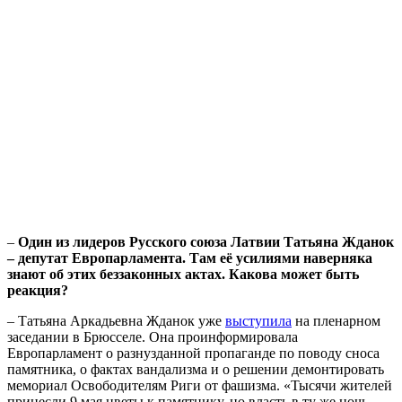
–
Один из лидеров Русского союза Латвии Татьяна Жданок
– депутат Европарламента. Там её усилиями наверняка
знают об этих беззаконных актах. Какова может быть
реакция?
– Татьяна Аркадьевна Жданок уже
выступила
на пленарном
заседании в Брюсселе. Она проинформировала
Европарламент о разнузданной пропаганде по поводу сноса
памятника, о фактах вандализма и о решении демонтировать
мемориал Освободителям Риги от фашизма. «Тысячи жителей
принесли 9 мая цветы к памятнику, но власть в ту же ночь