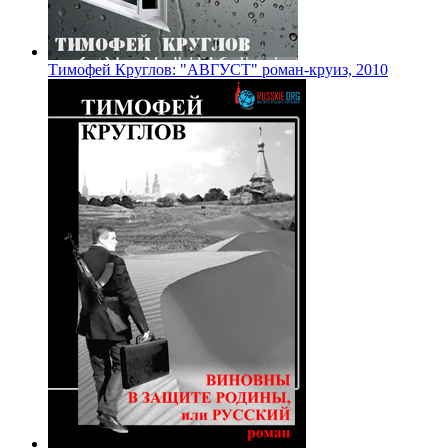
Тимофей Круглов: "АВГУСТ" роман-круиз, 2010