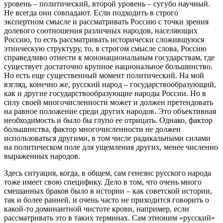
уровень – политический, второй уровень – сугубо научный.
Не всегда они совпадают. Если подходить в строго
экспертном смысле и рассматривать Россию с точки зрения
долевого соотношения различных народов, населяющих
Россию, то есть рассматривать исторически сложившуюся
этническую структуру, то, в строгом смысле слова, Россию
справедливо отнести к мононациональным государствам, где
существует достаточно крупное национальное большинство.
Но есть еще существенный момент политический. На мой
взгляд, конечно же, русский народ – государствообразующий,
как и другие государствообразующие народы России. Но в
силу своей многочисленности может и должен претендовать
на равное положение среди других народов. Это объективная
необходимость и было бы глупо ее отрицать. Однако, фактор
большинства, фактор многочисленности не должен
использоваться другими, в том числе радикальными силами
на политическом поле для ущемления других, менее численно
выраженных народов.
Здесь ситуация, когда, в общем, сам генезис русского народа
тоже имеет свою специфику. Дело в том, что очень много
смешанных браков было в истории – как советской истории,
так и более ранней, и очень часто не приходится говорить о
какой-то доминантной чистоте крови, например, если
рассматривать это в таких терминах. Сам этноним «русский»