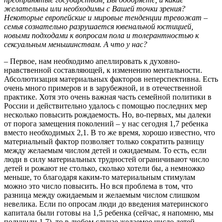
желательны или необходимы с Вашей точки зрения?
Некоторые европейские и мировые тенденции тревожат –
семья сознательно разрушается ювенальной юстицией,
новыми подходами к вопросам пола и толерантностью к
сексуальным меньшинствам. А что у нас?
– Первое, нам необходимо апеллировать к духовно-
нравственной составляющей, к изменению ментальности.
Абсолютизация материальных факторов неперспективна. Есть
очень много примеров и в зарубежной, и в отечественной
практике. Хотя это очень важная часть семейной политики в
России и действительно удалось с помощью последних мер
несколько повысить рождаемость. Но, во-первых, мы далеки
от порога замещения поколений – у нас сегодня 1,7 ребенка
вместо необходимых 2,1. В то же время, хорошо известно, что
материальный фактор позволяет только сократить разницу
между желаемым числом детей и ожидаемым. То есть, если
люди в силу материальных трудностей ограничивают число
детей и рожают не столько, сколько хотели бы, а немножко
меньше, то благодаря каким-то материальным стимулам
можно это число повысить. Но вся проблема в том, что
разница между ожидаемым и желаемым числом слишком
невелика. Если по опросам люди до введения материнского
капитала были готовы на 1,5 ребенка (сейчас, я напомню, мы
получили 1,7), то в любом случае желаемое число детей