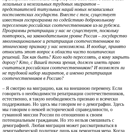
легальных и нелегальных трудовых мигрантов –
представителей титульных наций новых независимых
постсоветских государств. Вместе с тем, существует
известная госпрограмма по содействию добровольному
переселению российских соотечественников из-за рубежа.
Программы репатриации у нас не существует, поскольку
повторюсь, на законодательном уровне Россия – государство
многонациональное и репатриация соотечественников по
этническому признаку у нас невозможна. И вообще, принято
относить этот вопрос к области чисто политических
решений. Так как быть? Кого надо переселять, а кому закрыть
дорогу? Кто, с Вашей точки зрения, должен иметь право
считаться российским соотечественником? И возможен ли
не трудовой набор мигрантов, а именно репатриация
соотечественников в Россию?
– Я смотрю на миграцию, как на внешнюю перемену. Если
говорить о необходимости репатриации соотечественников,
естественно, я такую необходимость признаю и всячески
поддерживаю. Но здесь мы говорим не о демографии. Здесь
мы говорим о некоей исторической справедливости, о
гуманной миссии России по отношению к своим
потенциальным гражданам. Но это нельзя смешивать с
демографией. Любая миграция может рассматриваться в
демографической политике лишь как ремонтная мера. Когда