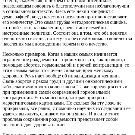
То есть, скажем так, о некоем стартовом потенциале,
позволяющем говорить о благополучии или неблагополучии
в социальном контексте. Здесь есть некий конфликт с
демографией, когда качество населения противопоставляют
его количеству. Это самая грубая методологическая ошибка,
которой часто, к сожалению, грешат антисемейно
настроенные политики. Состоит она в том, что оба понятия
очень тесно связаны, потому что без необходимого количества
населения мы впоследствии теряем и его качество.
Несколько примеров. Когда в наших семьях начинается
ограничение рождаемости – происходит это, как правило, с
помощью абортов, гормональной и прочей контрацепции, то
этим самым наносится очень сильный вред женскому
здоровью. Речь идет вообще об инвалидизации женщин.
Связь абортов с раком груди и другими онкологическими
заболеваниями просто колоссальна. Та же корреляция есть и
при применении самой современной гормональной
контрацепции. Есть много лжи, которая прикрыта
маркетинговыми картинками. Но сколько бы эту ложь не
прикрывали, все равно, с помощью научных исследований ее
удается выявлять, слишком уж она явная. И в силу этого
проблема сокращения рождаемости представляет собой
опасность для здоровья нации.
Кроме того, известно еще с давних времен, что очередность