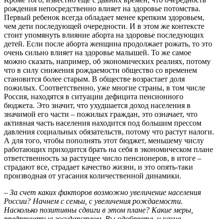
рождения непосредственно влияет на здоровье потомства.
Первый ребенок всегда обладает менее крепким здоровьем,
чем дети последующей очередности. И в этом же контексте
стоит упомянуть влияние аборта на здоровье последующих
детей. Если после аборта женщина продолжает рожать, то это
очень сильно влияет на здоровье малышей. То же самое
можно сказать, например, об экономических реалиях, потому
что в силу снижения рождаемости общество со временем
становится более старым. В обществе возрастает доля
пожилых. Соответственно, уже многие страны, в том числе
Россия, находятся в ситуации дефицита пенсионного
бюджета. Это значит, что ухудшается доход населения в
значимой его части – пожилых граждан, это означает, что
активная часть населения находится под большим прессом
давления социальных обязательств, потому что растут налоги.
А для того, чтобы пополнять этот бюджет, меньшему числу
работающих приходится брать на себя в экономическом плане
ответственность за растущее число пенсионеров, в итоге –
страдают все, страдает качество жизни, и это опять-таки
производная от угасания количественной динамики.
– За счет каких факторов возможно увеличение населения
России? Начнем с семьи, с увеличения рождаемости.
Насколько позитивны сдвиги в этом плане? Какие меры,
предпринятые государством, Вы одобряете, и какие