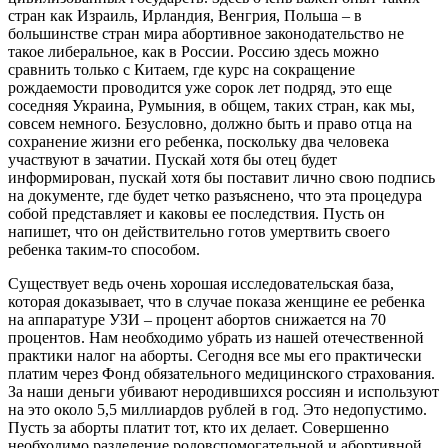
стран как Израиль, Ирландия, Венгрия, Польша – в
большинстве стран мира абортивное законодательство не
такое либеральное, как в России. Россию здесь можно
сравнить только с Китаем, где курс на сокращение
рождаемости проводится уже сорок лет подряд, это еще
соседняя Украина, Румыния, в общем, таких стран, как мы,
совсем немного. Безусловно, должно быть и право отца на
сохранение жизни его ребенка, поскольку два человека
участвуют в зачатии. Пускай хотя бы отец будет
информирован, пускай хотя бы поставит лично свою подпись
на документе, где будет четко разъяснено, что эта процедура
собой представляет и каковы ее последствия. Пусть он
напишет, что он действительно готов умертвить своего
ребенка таким-то способом.
Существует ведь очень хорошая исследовательская база,
которая доказывает, что в случае показа женщине ее ребенка
на аппаратуре УЗИ – процент абортов снижается на 70
процентов. Нам необходимо убрать из нашей отечественной
практики налог на аборты. Сегодня все мы его практически
платим через Фонд обязательного медицинского страхования.
За наши деньги убивают неродившихся россиян и используют
на это около 5,5 миллиардов рублей в год. Это недопустимо.
Пусть за аборты платит тот, кто их делает. Совершенно
необходимо разделение родовспомогательной и абортивной