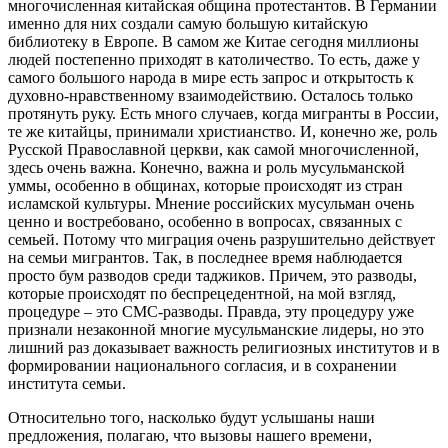
многочисленная китайская община протестантов. В Германии
именно для них создали самую большую китайскую
библиотеку в Европе. В самом же Китае сегодня миллионы
людей постепенно приходят в католичество. То есть, даже у
самого большого народа в мире есть запрос и открытость к
духовно-нравственному взаимодействию. Осталось только
протянуть руку. Есть много случаев, когда мигранты в России,
те же китайцы, принимали христианство. И, конечно же, роль
Русской Православной церкви, как самой многочисленной,
здесь очень важна. Конечно, важна и роль мусульманской
уммы, особенно в общинах, которые происходят из стран
исламской культуры. Мнение российских мусульман очень
ценно и востребовано, особенно в вопросах, связанных с
семьей. Потому что миграция очень разрушительно действует
на семьи мигрантов. Так, в последнее время наблюдается
просто бум разводов среди таджиков. Причем, это разводы,
которые происходят по беспрецедентной, на мой взгляд,
процедуре – это СМС-разводы. Правда, эту процедуру уже
признали незаконной многие мусульманские лидеры, но это
лишний раз доказывает важность религиозных институтов и в
формировании национального согласия, и в сохранении
института семьи.
Относительно того, насколько будут услышаны наши
предложения, полагаю, что вызовы нашего времени,