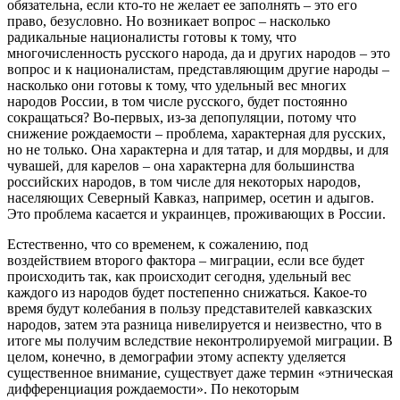
обязательна, если кто-то не желает ее заполнять – это его
право, безусловно. Но возникает вопрос – насколько
радикальные националисты готовы к тому, что
многочисленность русского народа, да и других народов – это
вопрос и к националистам, представляющим другие народы –
насколько они готовы к тому, что удельный вес многих
народов России, в том числе русского, будет постоянно
сокращаться? Во-первых, из-за депопуляции, потому что
снижение рождаемости – проблема, характерная для русских,
но не только. Она характерна и для татар, и для мордвы, и для
чувашей, для карелов – она характерна для большинства
российских народов, в том числе для некоторых народов,
населяющих Северный Кавказ, например, осетин и адыгов.
Это проблема касается и украинцев, проживающих в России.
Естественно, что со временем, к сожалению, под
воздействием второго фактора – миграции, если все будет
происходить так, как происходит сегодня, удельный вес
каждого из народов будет постепенно снижаться. Какое-то
время будут колебания в пользу представителей кавказских
народов, затем эта разница нивелируется и неизвестно, что в
итоге мы получим вследствие неконтролируемой миграции. В
целом, конечно, в демографии этому аспекту уделяется
существенное внимание, существует даже термин «этническая
дифференциация рождаемости». По некоторым