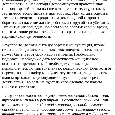
детельности. У нас сегодня деформируется нравственная
природа врачей, когда их еще в университете, студентами,
заставляют ассистировать при абортах. Или когда в одном и
том же помещении в родильном доме с одной стороны
борются за спасение жизни ребенка, а с другой его убивают.
Эта ситуация абсурдна. Во всем мире абортмахеры и врачи,
принимающие роды – это абсолютно разные направления
медицинской деятельности.
Безусловно, должна быть доабортная консультация, чтобы
строго соблюдалась так называемая «неделя раздумья», а
может быть и этот срок надо увеличить. Необходимо
подумать, необходимо дать возможность женщине все
осознать и предложить ей необходимую помощь:
психологическую, материальную, юридическую. Если хотя бы
перечисленный набор мер будет осуществлен, то у нас есть
шансы преодолеть депопуляцию, пусть не сразу, через
десятилетия. Но если не будет ничего сделано, то шансы
просто отсутствуют.
– Еще одна возможность увеличить население России – это
трудовая миграция и репатриация соотечественников. Тут
все сильно запутано. С одной стороны, законодательное
определение понятия «российский соотечественник» сегодня
трактуется настолько широко, что включает в себя и всех