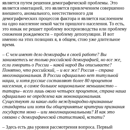
является путем решения демографической проблемы. Это
является имитацией, это является привлечением совершенно
внешнего, аномального, неестественного для
демографических процессов фактора и является наслоением
на одно население некой части пришлого населения. То есть,
это никак не решает проблему воспроизводства или проблему
снижения рождаемости – проблему депопуляции. И вот
именно на этих позициях я, в общем, стою уже длительное
время.
– С чем имеют дело демографы в своей работе? Вы
занимаетесь не только российской демографией, но все же,
если говорить о России – какой народ Вы описываете?
Понятно, что российский, – и все же? Россия – страна
многонациональная. В России официально нет титульной
нации, и хотя русские составляют более 80 процентов
населения, а самое большое национальное меньшинство –
татары
–
всего лишь около четырех процентов, страна наша
официально не определена как мононациональная.
Существуют ли какие-либо международно-признанные
стандарты или хотя бы общепринятые критерии признания
государств моно – или многонациональными? И как это
связано с демографической статистикой, кстати?
– Здесь есть два уровня рассмотрения вопроса. Первый