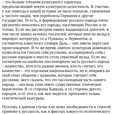
– это больше этноним культурного характера,
предполагающий некую культурную целостность. К счастью,
у нас никогда в нашей истории не было попыток, стремления
к чистоте нации, чем переболела Германия и другие
государства. То есть, в формирование русского народа очень
органично вписались все народы, населяющие Россию и не
только. Если мы рассмотрим наших выдающихся деятелей, в
том числе наших великих писателей, которые внесли вклад в
мировую литературу, то и Пушкин, и Лермонтов, и
составитель известного словаря Даль, – они имели нерусское
происхождение. В то же время, именно культурная доминанта
позволила им считать себя русскими, ассоциировать себя с
русским народом и внести столь серьезный вклад. Если мы
посмотрим на наиболее пассионарную часть русского народа
– казачество, хотя есть разные мнения, кто-то считает, что
казачество – это отдельная национальность, но я, опираясь на
свой опыт общения с казаками, которые считают себя
русскими, могу сказать, что это пассионарная часть нашего
народа, – она ведь тоже имеет существенные этнические
вкрапления. И со стороны Кавказа, и со стороны других
народов, и от этого, как мне видится, произошел только
генетический выигрыш.
Поэтому, в данном случае я не вижу необходимости в строгой
привязке к русскости, как к фактору какого-то политического