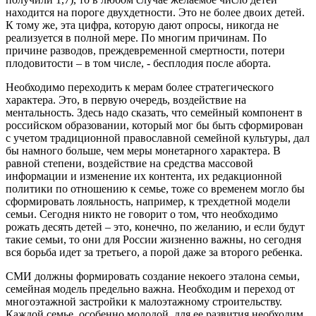
находится на пороге двухдетности. Это не более двоих детей.
К тому же, эта цифра, которую дают опросы, никогда не
реализуется в полной мере. По многим причинам. По
причине разводов, преждевременной смертности, потери
плодовитости – в том числе, - бесплодия после аборта.
Необходимо переходить к мерам более стратегического
характера. Это, в первую очередь, воздействие на
ментальность. Здесь надо сказать, что семейный компонент в
российском образовании, который мог бы быть сформирован
с учетом традиционной православной семейной культуры, дал
бы намного больше, чем меры монетарного характера. В
равной степени, воздействие на средства массовой
информации и изменение их контента, их редакционной
политики по отношению к семье, тоже со временем могло бы
сформировать лояльность, например, к трехдетной модели
семьи. Сегодня никто не говорит о том, что необходимо
рожать десять детей – это, конечно, по желанию, и если будут
такие семьи, то они для России жизненно важны, но сегодня
вся борьба идет за третьего, а порой даже за второго ребенка.
СМИ должны формировать создание некоего эталона семьи,
семейная модель предельно важна. Необходим и переход от
многоэтажной застройки к малоэтажному строительству.
Каждой семье, особенно молодой, для ее развития необходим