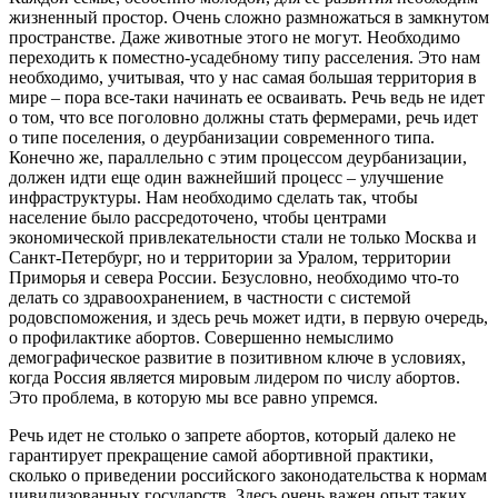
жизненный простор. Очень сложно размножаться в замкнутом
пространстве. Даже животные этого не могут. Необходимо
переходить к поместно-усадебному типу расселения. Это нам
необходимо, учитывая, что у нас самая большая территория в
мире – пора все-таки начинать ее осваивать. Речь ведь не идет
о том, что все поголовно должны стать фермерами, речь идет
о типе поселения, о деурбанизации современного типа.
Конечно же, параллельно с этим процессом деурбанизации,
должен идти еще один важнейший процесс – улучшение
инфраструктуры. Нам необходимо сделать так, чтобы
население было рассредоточено, чтобы центрами
экономической привлекательности стали не только Москва и
Санкт-Петербург, но и территории за Уралом, территории
Приморья и севера России. Безусловно, необходимо что-то
делать со здравоохранением, в частности с системой
родовспоможения, и здесь речь может идти, в первую очередь,
о профилактике абортов. Совершенно немыслимо
демографическое развитие в позитивном ключе в условиях,
когда Россия является мировым лидером по числу абортов.
Это проблема, в которую мы все равно упремся.
Речь идет не столько о запрете абортов, который далеко не
гарантирует прекращение самой абортивной практики,
сколько о приведении российского законодательства к нормам
цивилизованных государств. Здесь очень важен опыт таких