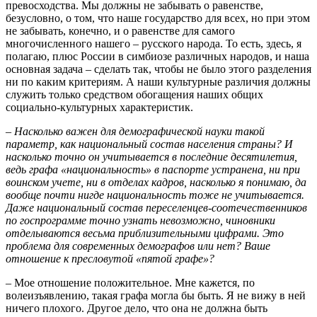
превосходства. Мы должны не забывать о равенстве,
безусловно, о том, что наше государство для всех, но при этом
не забывать, конечно, и о равенстве для самого
многочисленного нашего – русского народа. То есть, здесь, я
полагаю, плюс России в симбиозе различных народов, и наша
основная задача – сделать так, чтобы не было этого разделения
ни по каким критериям. А наши культурные различия должны
служить только средством обогащения наших общих
социально-культурных характеристик.
– Насколько важен для демографической науки такой
параметр, как национальный состав населения страны? И
насколько точно он учитывается в последние десятилетия,
ведь графа «национальность» в паспорте устранена, ни при
воинском учете, ни в отделах кадров, насколько я понимаю, да
вообще почти нигде национальность тоже не учитывается.
Даже национальный состав переселенцев-соотечественников
по госпрограмме точно узнать невозможно, чиновники
отделываются весьма приблизительными цифрами. Это
проблема для современных демографов или нет? Ваше
отношение к пресловутой «пятой графе»?
– Мое отношение положительное. Мне кажется, по
волеизъявлению, такая графа могла бы быть. Я не вижу в ней
ничего плохого. Другое дело, что она не должна быть