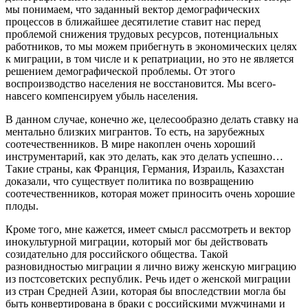
мы понимаем, что заданный вектор демографических
процессов в ближайшее десятилетие ставит нас перед
проблемой снижения трудовых ресурсов, потенциальных
работников, то мы можем прибегнуть в экономических целях
к миграции, в том числе и к репатриации, но это не является
решением демографической проблемы. От этого
воспроизводство населения не восстановится. Мы всего-
навсего компенсируем убыль населения.
В данном случае, конечно же, целесообразно делать ставку на
ментально близких мигрантов. То есть, на зарубежных
соотечественников. В мире накоплен очень хороший
инструментарий, как это делать, как это делать успешно…
Такие страны, как Франция, Германия, Израиль, Казахстан
доказали, что существует политика по возвращению
соотечественников, которая может приносить очень хорошие
плоды.
Кроме того, мне кажется, имеет смысл рассмотреть и вектор
инокультурной миграции, который мог бы действовать
созидательно для российского общества. Такой
разновидностью миграции я лично вижу женскую миграцию
из постсоветских республик. Речь идет о женской миграции
из стран Средней Азии, которая бы впоследствии могла бы
быть конвертирована в браки с российскими мужчинами и