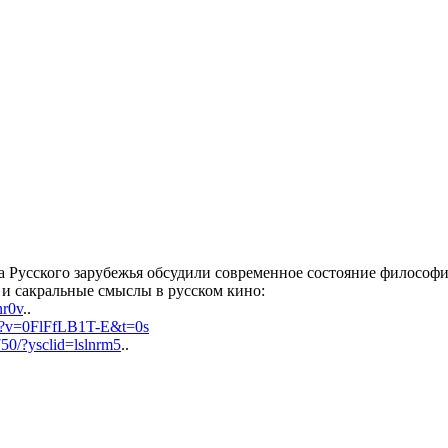
а Русского зарубежья обсудили современное состояние философ
 и сакральные смыслы в русском кино:
nr0v
..
ch?v=0FlFfLB1T-E&t=0s
750/?ysclid=lslnrm5
..