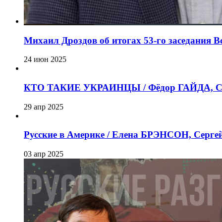
Михаил Дроздов об итогах 53-го заседания 
24 июн 2025
КТО ТАКИЕ УКРАИНЦЫ / Фёдор ГАЙДА, Се
29 апр 2025
Русские в Америке / Елена БРЭНСОН, Серг
03 апр 2025