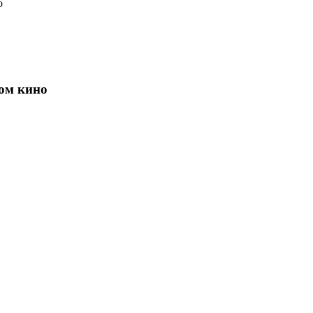
о
ком кино