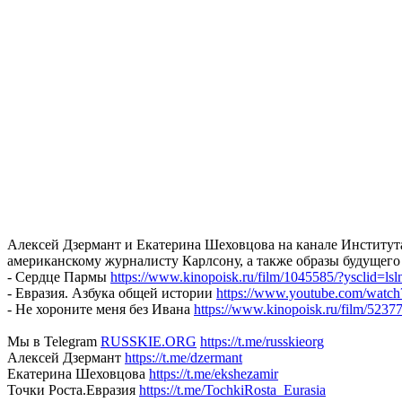
Алексей Дзермант и Екатерина Шеховцова на канале Институт
американскому журналисту Карлсону, а также образы будущего
- Сердце Пармы
https://www.kinopoisk.ru/film/1045585/?ysclid=lsl
- Евразия. Азбука общей истории
https://www.youtube.com/wat
- Не хороните меня без Ивана
https://www.kinopoisk.ru/film/5237
Мы в Telegram
RUSSKIE.ORG
https://t.me/russkieorg
Алексей Дзермант
https://t.me/dzermant
Екатерина Шеховцова
https://t.me/ekshezamir
Точки Роста.Евразия
https://t.me/TochkiRosta_Eurasia