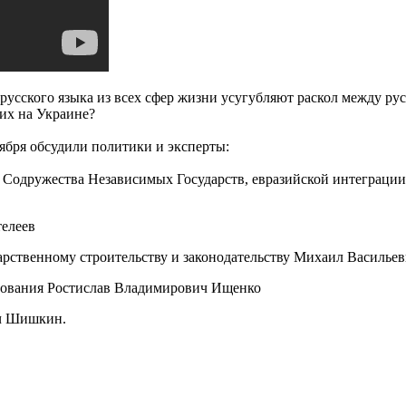
усского языка из всех сфер жизни усугубляют раскол между ру
ких на Украине?
тября обсудили политики и эксперты:
м Содружества Независимых Государств, евразийской интеграци
телеев
дарственному строительству и законодательству Михаил Василье
ирования Ростислав Владимирович Ищенко
ич Шишкин.