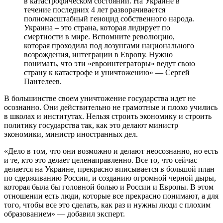
в катастрофическом состоянии. На Украине в
течение последних 4 лет разворачивается
полномасштабный геноцид собственного народа.
Украина – это страна, которая лидирует по
смертности в мире. Вспомните революцию,
которая проходила под лозунгами национального
возрождения, интеграции в Европу. Нужно
понимать, что эти «евроинтеграторы» ведут свою
страну к катастрофе и уничтожению» — Сергей
Пантелеев.
В большинстве своем уничтожение государства идет не
осознанно. Они действительно не грамотные и плохо учились
в школах и институтах. Нельзя строить экономику и строить
политику государства так, как это делают министр
экономики, министр иностранных дел.
«Дело в том, что они возможно и делают неосознанно, но есть
и те, кто это делает целенаправленно. Все то, что сейчас
делается на Украине, прекрасно вписывается в большой план
по сдерживанию России, и созданию огромной черной дыры,
которая была бы головной болью и России и Европы. В этом
отношении есть люди, которые все прекрасно понимают, а для
того, чтобы все это сделать, как раз и нужны люди с плохим
образованием» — добавил эксперт.