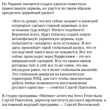
На Украине пытаются создать единую поместную
православную церковь, но удастся ли таким образом
преодолеть церковный раскол?
«Кто-то думает, что вот сейчас возьмут и киевский
патриархат сделают главной церковью, и все
остальные туда войдут. Ничего подобного!
Вероятнее всего, будет попытка создать новую
автокефальную украинскую церковь, куда
попытаются «затащить» всех остальных. И вот
здесь произойдет такой глобальный раскол, что от
последствий такого мало не покажется. Все что
сейчас происходит через Варфоломея – это все
американский сценарий. Вся эта православная
риторика таит в себе все то же самое, что мы
обсуждали ранее, но в более глобальном масштабе.
Это глобальная диверсия на каноническую
территорию РПЦ, для того чтобы окончательно
добить любые возможности восстановления
русского единства» — отметил Сергей Пантелеев.
В студии программы «Мнение» агентства News Front были
Сергей Пантелеев, директор института русского зарубежья, и
постоянный ведущий программы — Сергей Веселовский.