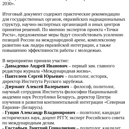
2030».
Итоговый документ содержит практические рекомендации
для государственных органов, евразийских наднациональных
структур, научно-экспертных организаций и иных центров
принятия решений. По мнению экспертов проекта «Точки
Роста», предложенные меры будут способствовать усилению
позиций России на международной арене, комплексному
развитию как лидера евразийской интеграции, а также
повышению эффективности работы с молодежью.
В мероприятии приняли участие:
-
Давыденко Андрей Иванович
– первый зам. главного
редактора журнала «Международная жизнь».
-
Пантелеев Сергей Юрьевич
– политолог, историк,
директор Института Русского зарубежья.
-
Дзермант Алексей Валерьевич
– философ, политолог,
научный сотрудник Института философии Национальной
академии наук Республики Беларусь, директор Центра
изучения и развития континентальной интеграции «Северная
Евразия» (Беларусь).
-
Гущин Александр Владимирович
– политолог, кандидат
исторических наук, доцент РГГУ, эксперт Российского совета
по международным делам.
-
Евстафьев Дмитрий Геннадиевич
– политолог, кандидат