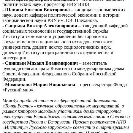
политических наук, профессор НИУ ВШЭ.
-
Шавина Евгения Викторовна
– кандидат экономических
наук, доцент кафедры политической экономии и истории
экономической науки РЭУ им. Г.В. Плеханова.
-
Сапрыка Виктор Александрович
– заведующий кафедрой
социальных технологий и государственной службы
Института экономики и управления Белгородского
государственного национального исследовательского
университета, доцент, доктор социологических наук,
директор Института приграничного сотрудничества и
интеграции.
-
Синицын Михаил Владимирович
– заместитель
руководителя аппарата Комитета по международным делам
Совета Федерации Федерального Собрания Российской
Федерации.
-
Моховикова Мария Николаевна
– пресс-секретарь Фонда
«Русский мир».
Международный проект в сфере публичной дипломатии
«Точки Роста» - комплекс образовательных мероприятий, в
рамках которого молодым участникам демонстрируются
преимущества Евразийского экономического союза и Союзного
государства России и Белоруссии. Проект реализуется АНО
«Институт Русского зарубежья» совместно с партнерскими
организациями с использованием гранта Президента