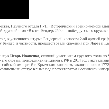
ства, Научного отдела ГУП «Исторический военно-мемориальны
 круглый стол «Взятие Бендер: 250 лет побед русского оружия»
 дня успешного штурма Бендерской крепости 2-ой армией графа 
Бендер, в частности, предшествовали сражения при Ларге и Кагу
х наук
Игорь Иваненко
, ставший участником круглого стола по 
о его словам, присоединение Крыма к РФ в 2014 году актуализир
Российской империей и Крымским ханством, заключенного в 1772
независимый статус Крыма под протекторатом Российской импер