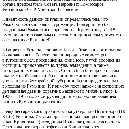
органа председатель Совета Народных Комиссаров
Украинской ССР Христиан Раковский.
Пикантность данной ситуации определялась тем, что
Раковский хоть и являлся уроженцем Болгарии, но был
подданным Румынского королевства. Кроме того, в 1918 г.
именно он стал главным советским подписантом упомянутого
соглашения с Румынией.
30 апреля работа над составом Бессарабского правительства
была завершена. В него вошли народные комиссары
внутренних дел, просвещения, финансов, путей сообщения,
юстиции, продовольствия, труда, земледелия, а также
иностранных и военных дел. Состав был безупречен в том
плане, что абсолютное большинство министров являлись
уроженцами Бессарабской губернии. Были представлены и
выходцы из Румынии. К примеру пост наркома иностранных
дел занимал давний соратник Раковского Михай Бужор. В
1906 — 1916 годах он руководил в королевстве изданием
газеты «Румынский рабочий».
Главу Бессарабского правительства утвердило Политбюро ЦК
КП(б) Украины. Им стал профессиональный революционер
Иван Криворуков (псевдоним Иваненко), экс-председатель
Центрального бюро профсоюзов Кишинева, член