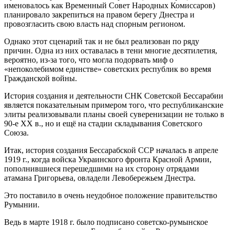
именовалось как Временный Совет Народных Комиссаров)
планировало закрепиться на правом берегу Днестра и
провозгласить свою власть над спорным регионом.
Однако этот сценарий так и не был реализован по ряду
причин. Одна из них оставалась в тени многие десятилетия,
вероятно, из-за того, что могла подорвать миф о
«непоколебимом единстве» советских республик во время
Гражданской войны.
История создания и деятельности СНК Советской Бессарабии
является показательным примером того, что республиканские
элиты реализовывали планы своей суверенизации не только в
90-е XX в., но и ещё на стадии складывания Советского
Союза.
Итак, история создания Бессарабской ССР началась в апреле
1919 г., когда войска Украинского фронта Красной Армии,
пополнившиеся перешедшими на их сторону отрядами
атамана Григорьева, овладели Левобережьем Днестра.
Это поставило в очень неудобное положение правительство
Румынии.
Ведь в марте 1918 г. было подписано советско-румынское