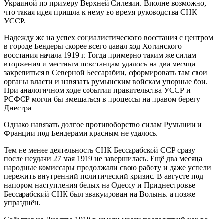
Украиной по примеру Верхней Силезии. Вполне возможно,
что такая идея пришла к нему во время руководства СНК
УССР.
Надежду же на успех социалистического восстания с центром
в городе Бендеры скорее всего давал ход Хотинского
восстания начала 1919 г. Тогда примерно таким же силам
вторжения и местным повстанцам удалось на два месяца
закрепиться в Северной Бессарабии, сформировать там свои
органы власти и навязать румынским войскам упорные бои.
При аналогичном ходе событий правительства УССР и
РСФСР могли бы вмешаться в процессы на правом берегу
Днестра.
Однако навязать долгое противоборство силам Румынии и
Франции под Бендерами красным не удалось.
Тем не менее деятельность СНК Бессарабской ССР сразу
после неудачи 27 мая 1919 не завершилась. Ещё два месяца
народные комиссары продолжали свою работу и даже успели
пережить внутренний политический кризис. В августе под
напором наступления белых на Одессу и Приднестровье
Бессарабский СНК был эвакуирован на Волынь, а позже
упразднён.