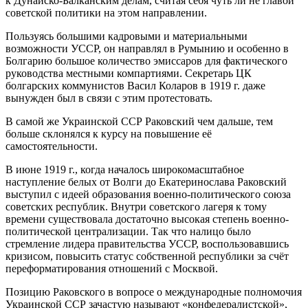
к Дунайско-Балканским делам, считая себя чуть ли не главой
советской политики на этом направлении.
Пользуясь большими кадровыми и материальными
возможности УССР, он направлял в Румынию и особенно в
Болгарию большое количество эмиссаров для фактического
руководства местными компартиями. Секретарь ЦК
болгарских коммунистов Васил Коларов в 1919 г. даже
вынужден был в связи с этим протестовать.
В самой же Украинской ССР Раковский чем дальше, тем
больше склонялся к курсу на повышение её
самостоятельности.
В июне 1919 г., когда началось широкомасштабное
наступление белых от Волги до Екатеринослава Раковский
выступил с идеей образования военно-политического союза
советских республик. Внутри советского лагеря к тому
времени существовала достаточно высокая степень военно-
политической централизации. Так что налицо было
стремление лидера правительства УССР, воспользовавшись
кризисом, повысить статус собственной республики за счёт
переформатирования отношений с Москвой.
Позицию Раковского в вопросе о международные полномочия
Украинской ССР зачастую называют «конфедералистской»,