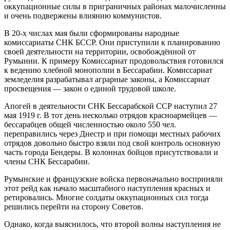
оккупационные силы в приграничных районах малочисленны
и очень подвержены влиянию коммунистов.
В 20-х числах мая были сформированы народные
комиссариаты СНК БССР. Они приступили к планированию
своей деятельности на территории, освобождённой от
Румынии. К примеру Комиссариат продовольствия готовился
к ведению хлебной монополии в Бессарабии. Комиссариат
земледелия разрабатывал аграрные законы, а Комиссариат
просвещения — закон о единой трудовой школе.
Апогей в деятельности СНК Бессарабской ССР наступил 27
мая 1919 г. В тот день несколько отрядов красноармейцев —
бессарабцев общей численностью около 550 чел.
переправились через Днестр и при помощи местных рабочих
отрядов довольно быстро взяли под свой контроль основную
часть города Бендеры. В колоннах бойцов присутствовали и
члены СНК Бессарабии.
Румынские и французские войска первоначально восприняли
этот рейд как начало масштабного наступления красных и
ретировались. Многие солдаты оккупационных сил тогда
решились перейти на сторону Советов.
Однако, когда выяснилось, что второй волны наступления не