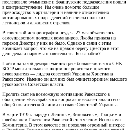
последовало румынские и французские подразделения пошли
в контрнаступление. Им очень помогло большое
превосходство в артиллерии и наличие относительно
мотивированных подразделений из числа польских
легионеров и алжирских стрелков.
В советской историографии неудача 27 мая объяснялось
самоуправством полевых командиров. Якобы приказа на
переход Днестра у них не было. Однако в связи с этим
возникает вопрос: что же на правом берегу Днестра в этот
день делали наркомы правительства Бессарабии?
Пойти на такой демарш «министры» большевистского СНК
БССР могли только с санкции покровителя и прямого
руководителя — лидера советской Украины Христиана
Раковского. Именно он для них был олицетворением высшего
руководства Советской власти.
Пролить свет на возможную мотивацию Раковского в
обострении «Бессарабского вопроса» позволяет анализ его
общей политической линии во главе Советской Украины.
В марте 1919 г. наряду с Лениным, Зиновьевым, Троцким и
швейцарцем Платтеном Раковский стал членом Исполкома
Коминтерна. В этом качестве он проявлял огромный интерес