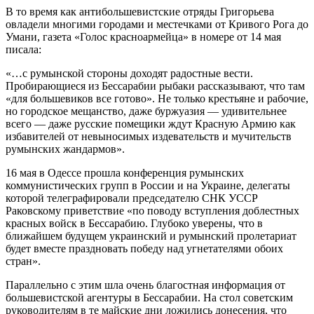
В то время как антибольшевистские отряды Григорьева
овладели многими городами и местечками от Кривого Рога до
Умани, газета «Голос красноармейца» в номере от 14 мая
писала:
«…с румынской стороны доходят радостные вести.
Пробирающиеся из Бессарабии рыбаки рассказывают, что там
«для большевиков все готово». Не только крестьяне и рабочие,
но городское мещанство, даже буржуазия — удивительнее
всего — даже русские помещики ждут Красную Армию как
избавителей от невыносимых издевательств и мучительств
румынских жандармов».
16 мая в Одессе прошла конференция румынских
коммунистических групп в России и на Украине, делегаты
которой телеграфировали председателю СНК УССР
Раковскому приветствие «по поводу вступления доблестных
красных войск в Бессарабию. Глубоко уверены, что в
ближайшем будущем украинский и румынский пролетариат
будет вместе праздновать победу над угнетателями обоих
стран».
Параллельно с этим шла очень благостная информация от
большевистской агентуры в Бессарабии. На стол советским
руководителям в те майские дни ложились донесения, что