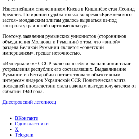
Известнейшим ставленником Киева в Кишинёве стал Леонид
Брежнев. По иронии судьбы только во время «Брежневского
застоя» молдавским элитам удалось вырваться из-под
контроля украинской партноменклатуры.
Поэтому, заявления румынских унионистов (сторонников
объединения Молдовы и Румынии) о том, что «виной»
раздела Великой Румынии является «советский
империализм», грешат неточностью.
«Империализм» СССР включал в себя и экспансионистские
устремления республик его составлявших. Выдавливание
Румынии из Бессарабии соответствовало объективным
интересам лидеров Украинской ССР. Политическая элита
последней впоследствии стала важным выгодополучателем от
событий 1940 года.
Днестровский летописец
ВКонтакте
Одноклассники
X
Telegram