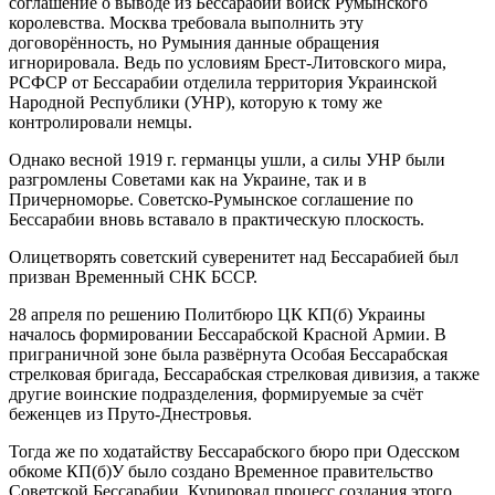
соглашение о выводе из Бессарабии войск Румынского
королевства. Москва требовала выполнить эту
договорённость, но Румыния данные обращения
игнорировала. Ведь по условиям Брест-Литовского мира,
РСФСР от Бессарабии отделила территория Украинской
Народной Республики (УНР), которую к тому же
контролировали немцы.
Однако весной 1919 г. германцы ушли, а силы УНР были
разгромлены Советами как на Украине, так и в
Причерноморье. Советско-Румынское соглашение по
Бессарабии вновь вставало в практическую плоскость.
Олицетворять советский суверенитет над Бессарабией был
призван Временный СНК БССР.
28 апреля по решению Политбюро ЦК КП(б) Украины
началось формировании Бессарабской Красной Армии. В
приграничной зоне была развёрнута Особая Бессарабская
стрелковая бригада, Бессарабская стрелковая дивизия, а также
другие воинские подразделения, формируемые за счёт
беженцев из Пруто-Днестровья.
Тогда же по ходатайству Бессарабского бюро при Одесском
обкоме КП(б)У было создано Временное правительство
Советской Бессарабии. Курировал процесс создания этого