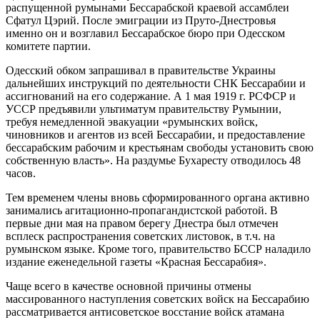
распущенной румынами Бессарабской краевой ассамблеи
Сфатул Цэрий. После эмиграции из Пруто-Днестровья
именно он и возглавил Бессарабское бюро при Одесском
комитете партии.
Одесский обком запрашивал в правительстве Украины
дальнейших инструкций по деятельности СНК Бессарабии и
ассигнований на его содержание. А 1 мая 1919 г. РСФСР и
УССР предъявили ультиматум правительству Румынии,
требуя немедленной эвакуации «румынских войск,
чиновников и агентов из всей Бессарабии, и предоставление
бессарабским рабочим и крестьянам свободы установить свою
собственную власть». На раздумье Бухаресту отводилось 48
часов.
Тем временем члены вновь сформированного органа активно
занимались агитационно-пропагандистской работой. В
первые дни мая на правом берегу Днестра был отмечен
всплеск распространения советских листовок, в т.ч. на
румынском языке. Кроме того, правительство БССР наладило
издание еженедельной газеты «Красная Бессарабия».
Чаще всего в качестве основной причины отмены
массированного наступления советских войск на Бессарабию
рассматривается антисоветское восстание войск атамана