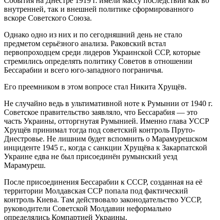
События на Днестре 1919 г. имели массу последствий как во
внутренней, так и внешней политике сформированного
вскоре Советского Союза.
Однако одно из них и по сегодняшний день не стало
предметом серьёзного анализа. Раковский встал
первопроходцем среди лидеров Украинской ССР, которые
стремились определять политику Советов в отношении
Бессарабии и всего юго-западного пограничья.
Его преемником в этом вопросе стал Никита Хрущёв.
Не случайно ведь в ультимативной ноте к Румынии от 1940 г.
Советское правительство заявляло, что Бессарабия — это
часть Украины, отторгнутая Румынией. Именно глава УССР
Хрущёв принимал тогда под советский контроль Пруто-
Днестровье. Не лишним будет вспомнить о Марамурешском
инциденте 1945 г., когда с санкции Хрущёва к Закарпатской
Украине едва не был присоединён румынский уезд
Марамуреш.
После присоединения Бессарабии к СССР, созданная на её
территории Молдавская ССР попала под фактический
контроль Киева. Там действовало законодательство УССР,
руководители Советской Молдавии неформально
определялись Компартией Украины.