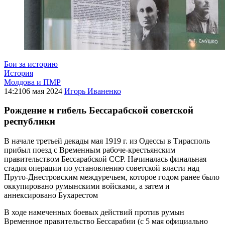
Бои за историю
История
Молдова и ПМР
14:21
06 мая 2024
Игорь Иваненко
Рождение и гибель Бессарабской советской
республики
В начале третьей декады мая 1919 г. из Одессы в Тирасполь
прибыл поезд с Временным рабоче-крестьянским
правительством Бессарабской ССР. Начиналась финальная
стадия операции по установлению советской власти над
Пруто-Днестровским междуречьем, которое годом ранее было
оккупировано румынскими войсками, а затем и
аннексировано Бухарестом
В ходе намеченных боевых действий против румын
Временное правительство Бессарабии (с 5 мая официально