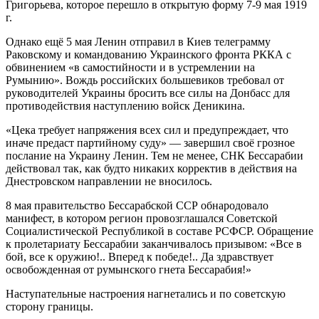
Григорьева, которое перешло в открытую форму 7-9 мая 1919
г.
Однако ещё 5 мая Ленин отправил в Киев телеграмму
Раковскому и командованию Украинского фронта РККА с
обвинением «в самостийности и в устремлении на
Румынию». Вождь российских большевиков требовал от
руководителей Украины бросить все силы на Донбасс для
противодействия наступлению войск Деникина.
«Цека требует напряжения всех сил и предупреждает, что
иначе предаст партийному суду» — завершил своё грозное
послание на Украину Ленин. Тем не менее, СНК Бессарабии
действовал так, как будто никаких корректив в действия на
Днестровском направлении не вносилось.
8 мая правительство Бессарабской ССР обнародовало
манифест, в котором регион провозглашался Советской
Социалистической Республикой в составе РСФСР. Обращение
к пролетариату Бессарабии заканчивалось призывом: «Все в
бой, все к оружию!.. Вперед к победе!.. Да здравствует
освобожденная от румынского гнета Бессарабия!»
Наступательные настроения нагнетались и по советскую
сторону границы.