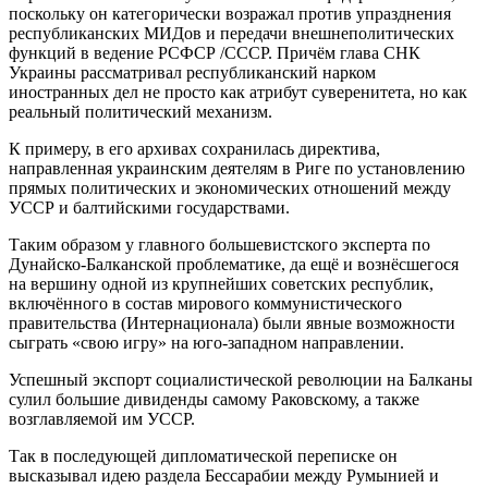
поскольку он категорически возражал против упразднения
республиканских МИДов и передачи внешнеполитических
функций в ведение РСФСР /СССР. Причём глава СНК
Украины рассматривал республиканский нарком
иностранных дел не просто как атрибут суверенитета, но как
реальный политический механизм.
К примеру, в его архивах сохранилась директива,
направленная украинским деятелям в Риге по установлению
прямых политических и экономических отношений между
УССР и балтийскими государствами.
Таким образом у главного большевистского эксперта по
Дунайско-Балканской проблематике, да ещё и вознёсшегося
на вершину одной из крупнейших советских республик,
включённого в состав мирового коммунистического
правительства (Интернационала) были явные возможности
сыграть «свою игру» на юго-западном направлении.
Успешный экспорт социалистической революции на Балканы
сулил большие дивиденды самому Раковскому, а также
возглавляемой им УССР.
Так в последующей дипломатической переписке он
высказывал идею раздела Бессарабии между Румынией и