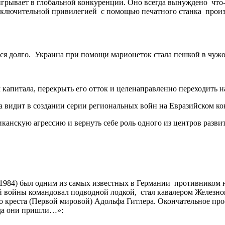
игрывает в глобальной конкуренции. Оно всегда вынуждено что-
ключительной привилегией с помощью печатного станка произ
ся долго. Украина при помощи марионеток стала пешкой в чужой
капитала, перекрыть его отток и целенаправленно переходить н
 видит в создании серии региональных войн на Евразийском ко
иканскую агрессию и вернуть себе роль одного из центров разви
1984) был одним из самых известных в Германии противником н
 войны командовал подводной лодкой, стал кавалером Железног
о креста (Первой мировой) Адольфа Гитлера. Окончательное пр
гда они пришли…»: