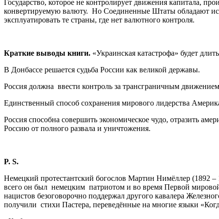
Государство, которое не контролирует движения капитала, про
конвертируемую валюту. Но Соединенные Штаты обладают ис
эксплуатировать те страны, где нет валютного контроля.
Краткие выводы книги.
«Украинская катастрофа» будет длить
В Донбассе решается судьба России как великой державы.
Россия должна ввести контроль за трансграничным движением 
Единственный способ сохранения мирового лидерства Америка
Россия способна совершить экономическое чудо, отразить амер
Россию от полного развала и уничтожения.
P. S.
Немецкий протестантский богослов Мартин Нимёллер (1892 – 
всего он был немецким патриотом и во время Первой мировой
нацистов безоговорочно поддержал другого кавалера Железног
получили стихи Пастера, переведённые на многие языки «Ко