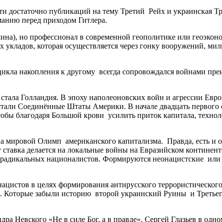
и достаточно публикаций на тему Третий Рейх и украинская Тр
манию перед приходом Гитлера.
ина), но профессионал в современной геополитике или геоэконо
х укладов, которая осуществляется через гонку вооружений, ми
о цикла накопления к другому всегда сопровождался войнами пр
м стала Голландия. В эпоху наполеоновских войн и агрессии Е
 стали Соединённые Штаты Америки. В начале двадцать первого 
обы благодаря Большой крови усилить приток капитала, технол
а мировой Олимп американского капитализма. Правда, есть и 
 ставка делается на локальные войны на Евразийском континен
и радикальных националистов. Формируются неонацистские или
ацистов в целях формирования антирусского террористического
. Которые забыли историю второй украинский Руины и Третьего
дра Невского «Не в силе Бог, а в правде». Сергей Глазьев в од