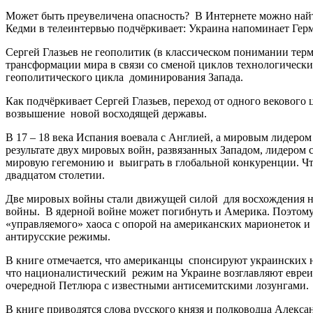
Может быть преувеличена опасность? В Интернете можно найт
Кедми в телеинтервью подчёркивает: Украина напоминает Гер
Сергей Глазьев не геополитик (в классическом понимании терм
трансформации мира в связи со сменой циклов технологически
геополитического цикла доминирования Запада.
Как подчёркивает Сергей Глазьев, переход от одного вековог
возвышение новой восходящей державы.
В 17 – 18 века Испания воевала с Англией, а мировым лидеро
результате двух мировых войн, развязанных Западом, лидером
мировую гегемонию и выиграть в глобальной конкуренции. Чт
двадцатом столетии.
Две мировых войны стали движущей силой для восхождения н
войны. В ядерной войне может погибнуть и Америка. Поэтому
«управляемого» хаоса с опорой на американских марионеток 
антирусские режимы.
В книге отмечается, что американцы спонсируют украинских н
что националистический режим на Украине возглавляют евреи
очередной Петлюра с известными антисемитскими лозунгами.
В книге приводятся слова русского князя и полководца Алексан