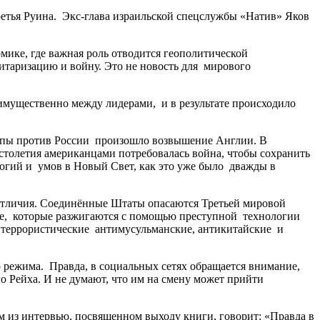
етья Руина. Экс-глава израильской спецслужбы «Натив» Яков
мике, где важная роль отводится геополитической
литаризацию и войну. Это не новость для мирового
еимущественно между лидерами, и в результате происходило
вропы против России произошло возвышение Англии. В
столетия американцами потребовалась война, чтобы сохранить
огий и умов в Новый Свет, как это уже было дважды в
отличия. Соединённые Штаты опасаются Третьей мировой
те, которые разжигаются с помощью преступной технологии
 террористические антимусульманские, антикитайские и
 режима. Правда, в социальных сетях обращается внимание,
 Рейха. И не думают, что им на смену может прийти
ном из интервью, посвященном выходу книги, говорит: «Правда в