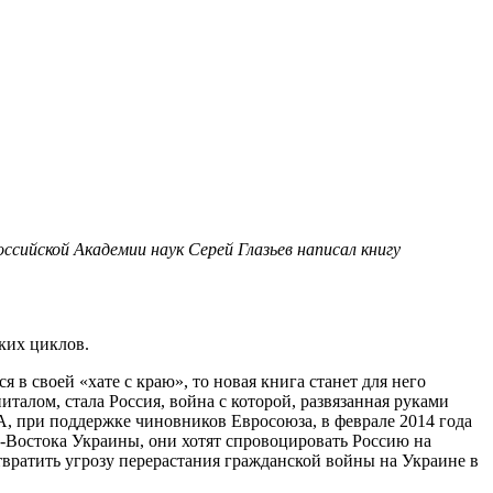
сийской Академии наук Серей Глазьев написал книгу
ких циклов.
я в своей «хате с краю», то новая книга станет для него
лом, стала Россия, война с которой, развязанная руками
А, при поддержке чиновников Евросоюза, в феврале 2014 года
о-Востока Украины, они хотят спровоцировать Россию на
твратить угрозу перерастания гражданской войны на Украине в