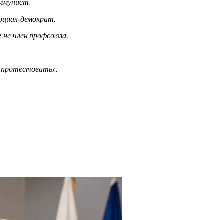
оммунист.
социал-демократ.
 не член профсоюза.
г протестовать».