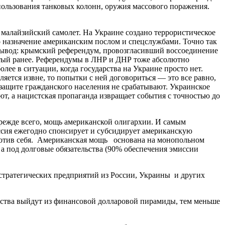
пользования танковых колонн, оружия массового поражения.
 малайзийский самолет. На Украине создано террористическое
го назначение американским послом и спецслужбами. Точно так
 вывод: крымский референдум, провозгласивший воссоединение
нятый ранее. Референдумы в ЛНР и ДНР тоже абсолютно
лее в ситуации, когда государства на Украине просто нет.
ется извне, то попытки с ней договориться — это все равно,
 защите гражданского населения не срабатывают. Украинское
т, а нацистская пропаганда извращает события с точностью до
прежде всего, мощь американской олигархии. И самым
оссия ежегодно спонсирует и субсидирует американскую
ротив себя. Американская мощь основана на монопольном
 а под долговые обязательства (90% обеспечения эмиссии
стратегических предприятий из России, Украины и других
арства выйдут из финансовой долларовой пирамиды, тем меньше