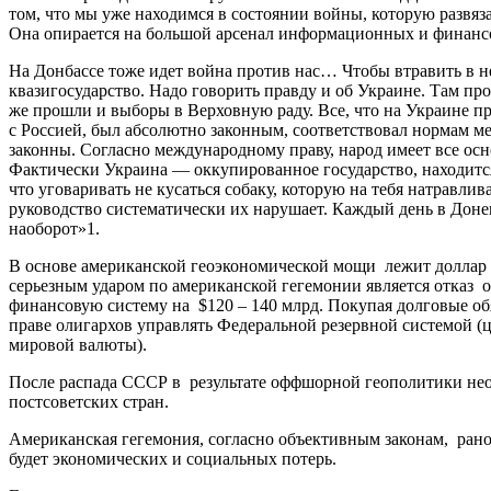
том, что мы уже находимся в состоянии войны, которую развя
Она опирается на большой арсенал информационных и финанс
На Донбассе тоже идет война против нас… Чтобы втравить в не
квазигосударство. Надо говорить правду и об Украине. Там пр
же прошли и выборы в Верховную раду. Все, что на Украине 
с Россией, был абсолютно законным, соответствовал нормам м
законны. Согласно международному праву, народ имеет все осно
Фактически Украина — оккупированное государство, находится
что уговаривать не кусаться собаку, которую на тебя натравл
руководство систематически их нарушает. Каждый день в Доне
наоборот»1.
В основе американской геоэкономической мощи лежит доллар в
серьезным ударом по американской гегемонии является отказ 
финансовую систему на $120 – 140 млрд. Покупая долговые 
праве олигархов управлять Федеральной резервной системой (ц
мировой валюты).
После распада СССР в результате оффшорной геополитики нео
постсоветских стран.
Американская гегемония, согласно объективным законам, рано
будет экономических и социальных потерь.