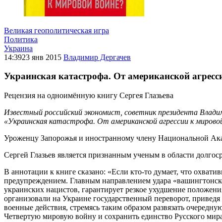
Великая геополитическая игра
Политика
Украина
14:39
23 янв 2015
Владимир Дергачев
Украинская катастрофа. От американской агресс
Рецензия на одноимённую книгу Сергея Глазьева
Известный российский экономист, советник президента Владим
«Украинская катастрофа. От американской агрессии к мировой
Уроженцу Запорожья и иностранному члену Национальной Ака
Сергей Глазьев является признанным ученым в области долгос
В аннотации к книге сказано: «Если кто-то думает, что охватив
предупреждением. Главным направлением удара «вашингтонског
украинских нацистов, гарантирует резкое ухудшение положения
организовали на Украине государственный переворот, приведя
военные действия, стремясь таким образом развязать очередну
Четвертую мировую войну и сохранить единство Русского мира