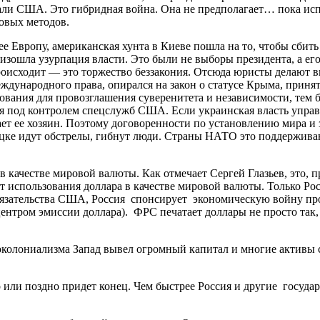
зали США. Это гибридная война. Она не предполагает… пока ис
овых методов.
е Европу, американская хунта в Киеве пошла на то, чтобы сбить
оизошла узурпация власти. Это были не выборы президента, а е
происходит — это торжество беззакония. Отсюда юристы делают
еждународного права, опирался на закон о статусе Крыма, при
вания для провозглашения суверенитета и независимости, тем бо
 под контролем спецслужб США. Если украинская власть управля
ивает ее хозяин. Поэтому договоренности по установлению мира и
цке идут обстрелы, гибнут люди. Страны НАТО это поддерживаю
 качестве мировой валюты. Как отмечает Сергей Глазьев, это, 
от использования доллара в качестве мировой валюты. Только Р
обязательства США, Россия спонсирует экономическую войну п
ентром эмиссии доллара). ФРС печатает доллары не просто так,
колониализма Запад вывел огромный капитал и многие активы 
 или поздно придет конец. Чем быстрее Россия и другие госуд