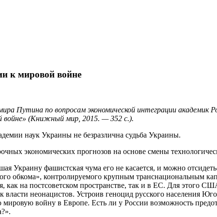
ии к мировой войне
ира Путина по вопросам экономической интеграции академик Рос
 войне» (Книжный мир, 2015. — 352 с.).
демии наук Украины не безразлична судьба Украины.
рочных экономических прогнозов на основе смены технологичес
шая Украину фашистская чума его не касается, и можно отсидетьс
о обкома», контролируемого крупным транснациональным капита
, как на постсоветском пространстве, так и в ЕС. Для этого СШ
 к власти неонацистов. Устроив геноцид русского населения Юг
ю мировую войну в Европе. Есть ли у России возможность предо
?».