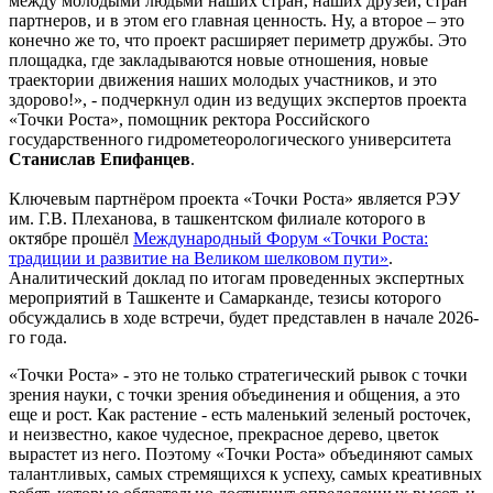
между молодыми людьми наших стран, наших друзей, стран
партнеров, и в этом его главная ценность. Ну, а второе – это
конечно же то, что проект расширяет периметр дружбы. Это
площадка, где закладываются новые отношения, новые
траектории движения наших молодых участников, и это
здорово!», - подчеркнул один из ведущих экспертов проекта
«Точки Роста», помощник ректора Российского
государственного гидрометеорологического университета
Станислав Епифанцев
.
Ключевым партнёром проекта «Точки Роста» является РЭУ
им. Г.В. Плеханова, в ташкентском филиале которого в
октябре прошёл
Международный Форум «Точки Роста:
традиции и развитие на Великом шелковом пути»
.
Аналитический доклад по итогам проведенных экспертных
мероприятий в Ташкенте и Самарканде, тезисы которого
обсуждались в ходе встречи, будет представлен в начале 2026-
го года.
«Точки Роста» - это не только стратегический рывок с точки
зрения науки, с точки зрения объединения и общения, а это
еще и рост. Как растение - есть маленький зеленый росточек,
и неизвестно, какое чудесное, прекрасное дерево, цветок
вырастет из него. Поэтому «Точки Роста» объединяют самых
талантливых, самых стремящихся к успеху, самых креативных