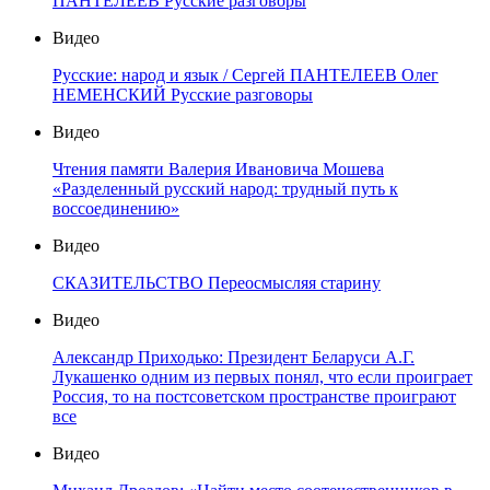
ПАНТЕЛЕЕВ Русские разговоры
Видео
Русские: народ и язык / Сергей ПАНТЕЛЕЕВ Олег
НЕМЕНСКИЙ Русские разговоры
Видео
Чтения памяти Валерия Ивановича Мошева
«Разделенный русский народ: трудный путь к
воссоединению»
Видео
СКАЗИТЕЛЬСТВО Переосмысляя старину
Видео
Александр Приходько: Президент Беларуси А.Г.
Лукашенко одним из первых понял, что если проиграет
Россия, то на постсоветском пространстве проиграют
все
Видео