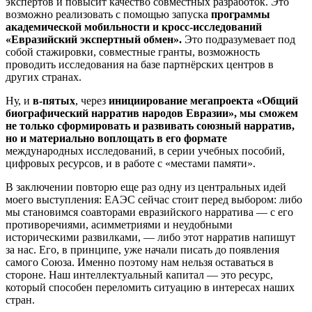
экспертов и повысит качество совместных разработок. Это
возможно реализовать с помощью запуска
программы
академической мобильности и кросс-исследований
«Евразийский экспертный обмен».
Это подразумевает под
собой стажировки, совместные гранты, возможность
проводить исследования на базе партнёрских центров в
других странах.
Ну, и
в-пятых
, через
и
нициирование мегапроекта «Общий
биографический нарратив народов Евразии»,
мы сможем
не только сформировать и развивать союзный нарратив,
но и материально воплощать в его формате
международных исследований, в серии учебных пособий,
цифровых ресурсов, и в работе с «местами памяти».
В заключении повторю еще раз одну из центральных идей
моего выступления: ЕАЭС сейчас стоит перед выбором: либо
мы становимся соавторами евразийского нарратива — с его
противоречиями, асимметриями и неудобными
историческими развилками, — либо этот нарратив напишут
за нас. Его, в принципе, уже начали писать до появления
самого Союза. Именно поэтому нам нельзя оставаться в
стороне. Наш интеллектуальный капитал — это ресурс,
который способен переломить ситуацию в интересах наших
стран.