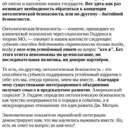
об элитах и населении наших государств.
Вот здесь как раз
возникает необходимость обратиться к концепции
онтологической безопасности, или по-другому – бытийной
безопасности.
Онтологическая безопасность — понятие, пришедшее из
клинической психологии через социологию Гидденса в
теорию МО, — означает в нашем контексте следующее:
субъект способен действовать стратегически только тогда,
когда
у него есть устойчивый ответ
на вопрос
"кто я".
Без
этого ответа невозможны ни целеполагание, ни
последовательная политика, ни доверие партнёров
.
То есть, по-другому, онтологическая безопасность – это
способность субъекта поддерживать устойчивый нарратив о
себе: кто мы, откуда пришли, зачем мы вместе, -
благодаря
чему существование интеграционного объединения
получает смысл и предсказуемое развитие
. Американский
социолог Э. Гидденс определял онтологическую безопасность
как чувство непрерывности и порядка в событиях, а в
международных отношениях эта идея развита Дж. Митцен.
Экономические показатели евразийской интеграции
демонстрируют нам, что мы научились выживать вместе. Но,
есть ли ответ на вопрос:
во имя чего?