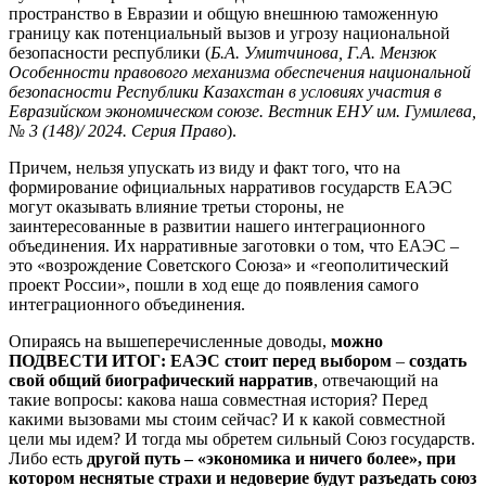
пространство в Евразии и общую внешнюю таможенную
границу как потенциальный вызов и угрозу национальной
безопасности республики (
Б.А. Умитчинова, Г.А. Мензюк
Особенности правового механизма обеспечения национальной
безопасности Республики Казахстан в условиях участия
в
Евразийском экономическом союзе
. Вестник ЕНУ им. Гумилева,
№ 3 (148)/ 2024. Серия Право
).
Причем, нельзя упускать из виду и факт того, что на
формирование официальных нарративов государств ЕАЭС
могут оказывать влияние третьи стороны, не
заинтересованные в развитии нашего интеграционного
объединения. Их нарративные заготовки о том, что ЕАЭС –
это «возрождение Советского Союза» и «геополитический
проект России», пошли в ход еще до появления самого
интеграционного объединения.
Опираясь на вышеперечисленные доводы,
можно
ПОДВЕСТИ ИТОГ: ЕАЭС стоит перед выбором
–
создать
свой общий биографический нарратив
, отвечающий на
такие вопросы: какова наша совместная история? Перед
какими вызовами мы стоим сейчас? И к какой совместной
цели мы идем? И тогда мы обретем сильный Союз государств.
Либо есть
другой путь – «экономика и ничего более», при
котором неснятые страхи и недоверие будут разъедать союз