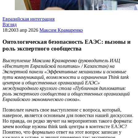
Евразийская интеграция
Взгляд
18:20
03 апр 2026
Максим Крамаренко
Онтологическая безопасность ЕАЭС: вызовы и
роль экспертного сообщества
Выступление
Максима Крамаренко (руководитель ИАЦ
«Институт Евразийской политики» / Казахстан)
на
Экспертной панели «Эффективные механизмы и основные
пути коммуникаций, возможности и ограничения Think tank
центров и общественных организаций ЕАЭС»
международного круглого стола «Публичная дипломатия:
роль экспертного сообщества и общественных организаций
Евразийского экономического союза».
Позвольте начать свое выступление с вопроса, который,
наверное, является основным для повестки нашей дискуссии.
Но правда, он редко звучит на мероприятиях такого формата:
зачем вообще нужны think tank центры в контексте ЕАЭС?
Понятно, что формально ответ на этот вопрос записан у
каждого в уставе, и звучит примерно так: экспертное