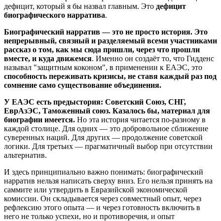
дефицит, который я бы назвал главным. Это
дефицит
биографического нарратива
.
Биографический нарратив — это не просто история. Это
непрерывный, связный и разделяемый всеми участниками
рассказ о том, как мы сюда пришли, через что прошли
вместе, и куда движемся
. Именно он создаёт то, что Гидденс
называл "защитным коконом", в применении к ЕАЭС, это
способность переживать кризисы, не ставя каждый раз под
сомнение само существование объединения.
У ЕАЭС есть предыстория: Советский Союз, СНГ,
ЕврАзЭС, Таможенный союз. Казалось бы, материал для
биографии имеется.
Но эта история читается по-разному в
каждой столице. Для одних — это добровольное сближение
суверенных наций. Для других — продолжение советской
логики. Для третьих — прагматичный выбор при отсутствии
альтернатив.
И здесь принципиально важно понимать: биографический
нарратив нельзя написать сверху вниз. Его нельзя принять на
саммите или утвердить в Евразийской экономической
комиссии. Он складывается через совместный опыт, через
рефлексию этого опыта — и через готовность включить в
него не только успехи, но и противоречия, и опыт