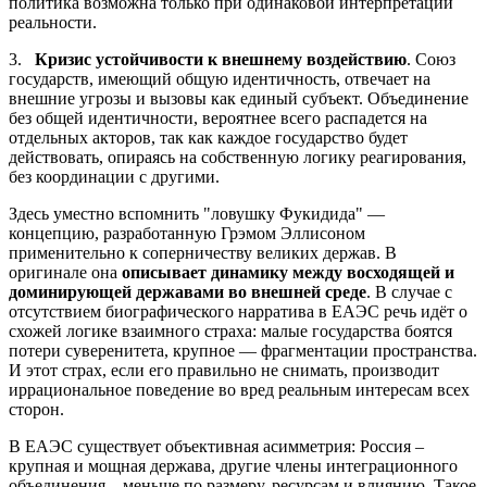
политика возможна только при одинаковой интерпретации
реальности.
3.
Кризис устойчивости
к внешнему воздействию
. Союз
государств, имеющий общую идентичность, отвечает на
внешние угрозы и вызовы как единый субъект. Объединение
без общей идентичности, вероятнее всего распадется на
отдельных акторов, так как каждое государство будет
действовать, опираясь на собственную логику реагирования,
без координации с другими.
Здесь уместно вспомнить "ловушку Фукидида" —
концепцию, разработанную Грэмом Эллисоном
применительно к соперничеству великих держав. В
оригинале она
описывает динамику между восходящей и
доминирующей державами во внешней среде
. В случае с
отсутствием биографического нарратива в ЕАЭС речь идёт о
схожей логике взаимного страха: малые государства боятся
потери суверенитета, крупное — фрагментации пространства.
И этот страх, если его правильно не снимать, производит
иррациональное поведение во вред реальным интересам всех
сторон.
В ЕАЭС существует объективная асимметрия: Россия –
крупная и мощная держава, другие члены интеграционного
объединения – меньше по размеру, ресурсам и влиянию. Такое