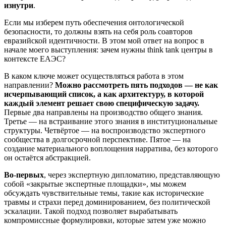
изнутри
.
Если мы изберем путь обеспечения онтологической
безопасности, то должны взять на себя роль соавторов
евразийской идентичности. В этом мой ответ на вопрос в
начале моего выступления: зачем нужны think tank центры в
контексте ЕАЭС?
В каком ключе может осуществляться работа в этом
направлении?
Можно рассмотреть
пять
подходов
— не как
исчерпывающий список, а как архитектуру, в которой
каждый элемент решает свою специфическую задачу.
Первые два направлены на производство общего знания.
Третье — на встраивание этого знания в институциональные
структуры. Четвёртое — на воспроизводство экспертного
сообщества в долгосрочной перспективе. Пятое — на
создание материального воплощения нарратива, без которого
он остаётся абстракцией.
Во
-
первых
, через экспертную дипломатию, представляющую
собой «закрытые экспертные площадки», мы можем
обсуждать чувствительные темы, такие как исторические
травмы и страхи перед доминированием, без политической
эскалации. Такой подход позволяет вырабатывать
компромиссные формулировки, которые затем уже можно