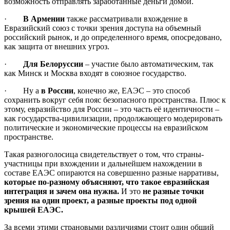
возможность отправлять заработанные деньги домой.
·
В Армении
также рассматривали вхождение в
Евразийский союз с точки зрения доступа на объемный
российский рынок, и до определенного время, опосредовано,
как защита от внешних угроз.
·
Для Белоруссии
– участие было автоматическим, так
как Минск и Москва входят в союзное государство.
· Ну а
в России
, конечно же, ЕАЭС – это способ
сохранить вокруг себя пояс безопасного пространства. Плюс к
этому, евразийство для России – это часть её идентичности –
как государства-цивилизации, продолжающего модерировать
политические и экономические процессы на евразийском
пространстве.
Такая разноголосица свидетельствует о том, что страны-
участницы при вхождении и дальнейшем нахождении в
составе ЕАЭС опираются на совершенно разные нарративы,
которые по-разному объясняют, что такое евразийская
интеграция и зачем она нужна.
И это
не разные точки
зрения на один проект, а разные проекты под одной
крышей ЕАЭС.
За всеми этими страновыми различиями стоит один общий