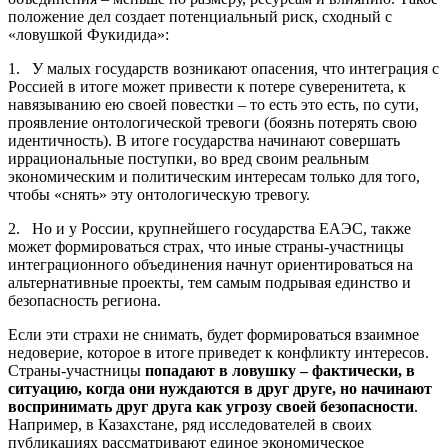
положение дел создает потенциальный риск, сходный с
«ловушкой Фукидида»:
1. У малых государств возникают опасения, что интеграция с
Россией в итоге может привести к потере суверенитета, к
навязыванию ею своей повестки – то есть это есть, по сути,
проявление онтологической тревоги (боязнь потерять свою
идентичность). В итоге государства начинают совершать
иррациональные поступки, во вред своим реальным
экономическим и политическим интересам только для того,
чтобы «снять» эту онтологическую тревогу.
2. Но и у России, крупнейшего государства ЕАЭС, также
может формироваться страх, что иные страны-участницы
интеграционного объединения начнут ориентироваться на
альтернативные проекты, тем самым подрывая единство и
безопасность региона.
Если эти страхи не снимать, будет формироваться взаимное
недоверие, которое в итоге приведет к конфликту интересов.
Страны-участницы
попадают в ловушку – фактически, в
ситуацию, когда они нуждаются в друг друге, но начинают
воспринимать друг друга как угрозу своей безопасности
.
Например, в Казахстане, ряд исследователей в своих
публикациях рассматривают единое экономическое