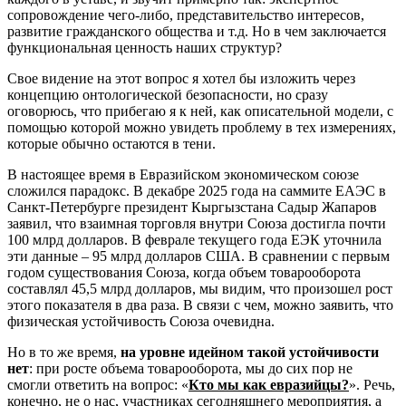
сопровождение чего-либо, представительство интересов,
развитие гражданского общества и т.д. Но в чем заключается
функциональная ценность наших структур?
Свое видение на этот вопрос я хотел бы изложить через
концепцию онтологической безопасности, но сразу
оговорюсь, что прибегаю я к ней, как описательной модели, с
помощью которой можно увидеть проблему в тех измерениях,
которые обычно остаются в тени.
В настоящее время в Евразийском экономическом союзе
сложился парадокс. В декабре 2025 года на саммите ЕАЭС в
Санкт-Петербурге президент Кыргызстана Садыр Жапаров
заявил, что взаимная торговля внутри Союза достигла почти
100 млрд долларов. В феврале текущего года ЕЭК уточнила
эти данные – 95 млрд долларов США. В сравнении с первым
годом существования Союза, когда объем товарооборота
составлял 45,5 млрд долларов, мы видим, что произошел рост
этого показателя в два раза. В связи с чем, можно заявить, что
физическая устойчивость Союза очевидна.
Но в то же время,
на уровне идейном такой устойчивости
нет
: при росте объема товарооборота, мы до сих пор не
смогли ответить на вопрос: «
Кто мы как евразийцы?
». Речь,
конечно, не о нас, участниках сегодняшнего мероприятия, а