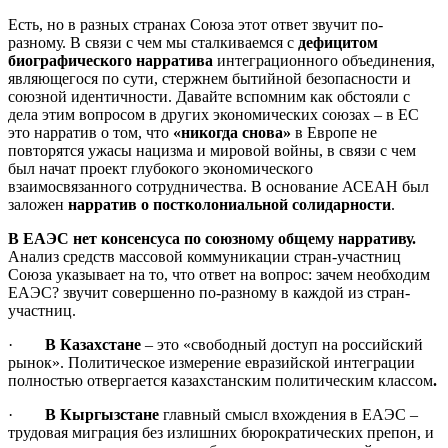
Есть, но в разных странах Союза этот ответ звучит по-
разному. В связи с чем мы сталкиваемся с
дефицитом
биографического нарратива
интеграционного объединения,
являющегося по сути, стержнем бытийной безопасности и
союзной идентичности. Давайте вспомним как обстояли с
дела этим вопросом в других экономических союзах – в ЕС
это нарратив о том, что
«никогда снова»
в Европе не
повторятся ужасы нацизма и мировой войны, в связи с чем
был начат проект глубокого экономического
взаимосвязанного сотрудничества. В основание АСЕАН был
заложен
нарратив о постколониальной солидарности
.
В ЕАЭС нет консенсуса по союзному общему нарративу.
Анализ средств массовой коммуникации стран-участниц
Союза указывает на то, что ответ на вопрос: зачем необходим
ЕАЭС? звучит совершенно по-разному в каждой из стран-
участниц.
·
В Казахстане
– это «свободный доступ на российский
рынок». Политическое измерение евразийской интеграции
полностью отвергается казахстанским политическим классом
.
·
В Кыргызстане
главный смысл вхождения в ЕАЭС –
трудовая миграция без излишних бюрократических препон, и