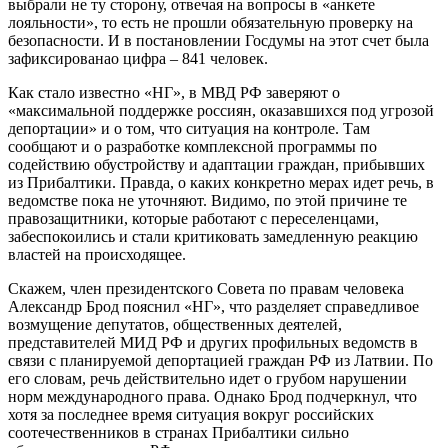
выбрали не ту сторону, отвечая на вопросы в «анкете
лояльности», то есть не прошли обязательную проверку на
безопасности. И в постановлении Госдумы на этот счет была
зафиксированао цифра – 841 человек.
Как стало известно «НГ», в МВД РФ заверяют о
«максимальной поддержке россиян, оказавшихся под угрозой
депортации» и о том, что ситуация на контроле. Там
сообщают и о разработке комплексной программы по
содействию обустройству и адаптации граждан, прибывших
из Прибалтики. Правда, о каких конкретно мерах идет речь, в
ведомстве пока не уточняют. Видимо, по этой причине те
правозащитники, которые работают с переселенцами,
забеспокоились и стали критиковать замедленную реакцию
властей на происходящее.
Скажем, член президентского Совета по правам человека
Александр Брод пояснил «НГ», что разделяет справедливое
возмущение депутатов, общественных деятелей,
представителей МИД РФ и других профильных ведомств в
связи с планируемой депортацией граждан РФ из Латвии. По
его словам, речь действительно идет о грубом нарушении
норм международного права. Однако Брод подчеркнул, что
хотя за последнее время ситуация вокруг российских
соотечественников в странах Прибалтики сильно