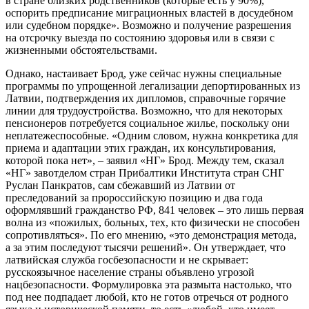
в стране близких родственников (которые есть у 90%),
оспорить предписание миграционных властей в досудебном
или судебном порядке». Возможно и получение разрешения
на отсрочку выезда по состоянию здоровья или в связи с
жизненными обстоятельствами.
Однако, настаивает Брод, уже сейчас нужны специальные
программы по упрощенной легализации депортированных из
Латвии, подтверждения их дипломов, справочные горячие
линии для трудоустройства. Возможно, что для некоторых
пенсионеров потребуется социальное жилье, поскольку они
неплатежеспособные. «Одним словом, нужна конкретика для
приема и адаптации этих граждан, их консультирования,
которой пока нет», – заявил «НГ» Брод. Между тем, сказал
«НГ» завотделом стран Прибалтики Института стран СНГ
Руслан Панкратов, сам сбежавший из Латвии от
преследований за пророссийскую позицию и два года
оформлявший гражданство РФ, 841 человек – это лишь первая
волна из «пожилых, больных, тех, кто физически не способен
сопротивляться». По его мнению, «это демонстрация метода,
а за этим последуют тысячи решений». Он утверждает, что
латвийская служба госбезопасности и не скрывает:
русскоязычное население страны объявлено угрозой
нацбезопасности. Формулировка эта размыта настолько, что
под нее подпадает любой, кто не готов отречься от родного