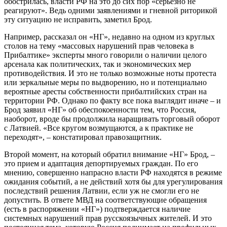
обострилась, власти РФ на это до сих пор «серьезно не
реагируют». Ведь одними заявлениями и гневной риторикой
эту ситуацию не исправить, заметил Брод.
Например, рассказал он «НГ», недавно на одном из круглых
столов на тему «массовых нарушений прав человека в
Прибалтике» эксперты много говорили о наличии целого
арсенала как политических, так и экономических мер
противодействия. И это не только возможные ноты протеста
или зеркальные меры по выдворению, но и потенциально
вероятные аресты собственности прибалтийских стран на
территории РФ. Однако по факту все пока выглядит иначе – и
Брод заявил «НГ» об обеспокоенности тем, что Россия,
наоборот, вроде бы продолжила наращивать торговый оборот
с Латвией. «Все кругом возмущаются, а к практике не
переходят», – констатировал правозащитник.
Второй момент, на который обратил внимание «НГ» Брод, –
это прием и адаптация депортируемых граждан. По его
мнению, совершенно напрасно власти РФ находятся в режиме
ожидания событий, а не действий хотя бы для урегулирования
последствий решения Латвии, если уж не смогли его не
допустить. В ответе МВД на соответствующие обращения
(есть в распоряжении «НГ») подтверждается наличие
системных нарушений прав русскоязычных жителей. И это