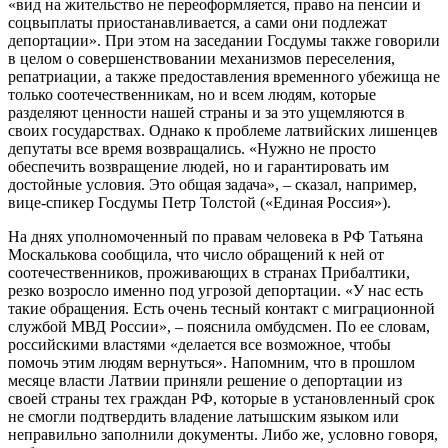
«вид на жительство не переоформляется, право на пенсии и
соцвыплаты приостанавливается, а сами они подлежат
депортации». При этом на заседании Госдумы также говорили
в целом о совершенствовании механизмов переселения,
репатриации, а также предоставления временного убежища не
только соотечественникам, но и всем людям, которые
разделяют ценности нашей страны и за это ущемляются в
своих государствах. Однако к проблеме латвийских лишенцев
депутаты все время возвращались. «Нужно не просто
обеспечить возвращение людей, но и гарантировать им
достойные условия. Это общая задача», – сказал, например,
вице-спикер Госдумы Петр Толстой («Единая Россия»).
На днях уполномоченный по правам человека в РФ Татьяна
Москалькова сообщила, что число обращений к ней от
соотечественников, проживающих в странах Прибалтики,
резко возросло именно под угрозой депортации. «У нас есть
такие обращения. Есть очень тесный контакт с миграционной
службой МВД России», – пояснила омбудсмен. По ее словам,
российскими властями «делается все возможное, чтобы
помочь этим людям вернуться». Напомним, что в прошлом
месяце власти Латвии приняли решение о депортации из
своей страны тех граждан РФ, которые в установленный срок
не смогли подтвердить владение латышским языком или
неправильно заполнили документы. Либо же, условно говоря,