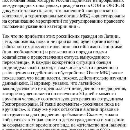
постоянная тема, которую Россия поднимает на профильных
международных площадках, прежде всего в ООН и ОБСЕ. В
документе также сказано, что нынешний «вопрос взят на
контроль», а территориальные органы МВД «ориентированы
на организацию мероприятий по урегулированию правового
положения указанной категории лиц».
Так что по прибытии этих российских граждан из Латвии,
чего, напомним, пока и не произошло, будет организована
работа «по их документированию российскими паспортами
(при необходимости) и разъяснению порядка подачи
ходатайства о предоставлении статуса вынужденного
переселенца». К каждой конкретной ситуации обещан
индивидуальный подход, в том числе в части временного
размещения и содействия в обустройстве. Ответ МВД также
показывает, что наши власти, похоже, действительно изучили
данный кейс. Например, указано, что латвийское
законодательство не предполагает немедленного выдворения,
которое осуществляется по истечении 30 дней с момента
вручения человеку соответствующего решения сотрудником
Госпогранохраны. И такие документы «россиянам пока не
вручались». К тому же у них остаются в Латвии правовые
инструменты для продления пребывания. Скажем, можно
«обратиться в Управление по делам гражданства и миграции
за оформлением временного вида на жительство при наличии