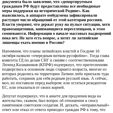
документа было заявление, что «депортируемым
гражданам РФ будут предоставлены все необходимые
меры поддержки на исторической Родине». Как
выяснилось, в аппарате омбудсмена зафиксировали
растущее число обращений от этой категории россиян.
Власти уверяют, что держат руку на пульсе ситуации, хотя
правозащитники, занимающиеся переселенцами, в этом
сомневаются. Информации о начале массовых выдворений
пока нет. Но зато есть вопрос, а хотят ли латвийские
лишенцы ехать именно в Россию?
Напомним, что планы латвийских властей в Госдуме 16
октября назвали «очередным витком русофобии». Тогда глава
комитета ГД по делам СНГ и связям с соотечественниками
Леонид Калашников (КПРФ) подчеркнул, что притеснениям
подверглись в основном люди старшего возраста, многие из
которых родились на территории Латвии либо приехали туда
работать, сохранив для себя родным русский язык. А сейчас,
мол, их поставили перед выбором: или остаться резидентом
ЕС, или отказаться от своих корней.
Депутат подчеркнул, что в анкете для продления вида на
жительство, скажем, был вопрос об отношении к сносу
памятников советским солдатам. И, дескать, «неправильный»
ответ или отказ от ответа приводил граждан РФ к тому, что