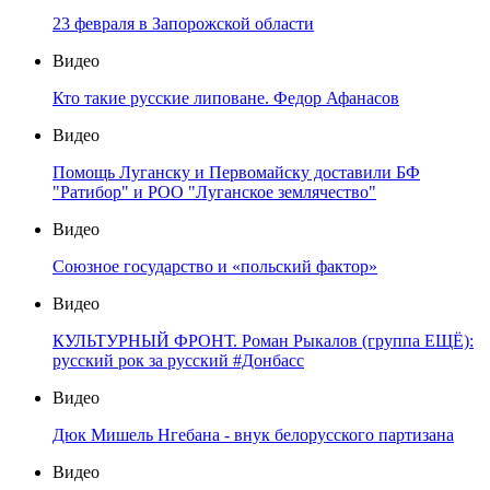
23 февраля в Запорожской области
Видео
Кто такие русские липоване. Федор Афанасов
Видео
Помощь Луганску и Первомайску доставили БФ
"Ратибор" и РОО "Луганское землячество"
Видео
Союзное государство и «польский фактор»
Видео
КУЛЬТУРНЫЙ ФРОНТ. Роман Рыкалов (группа ЕЩЁ):
русский рок за русский #Донбасс
Видео
Дюк Мишель Нгебана - внук белорусского партизана
Видео