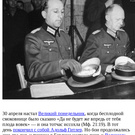
30 апреля настал
Великий понедельник
, когда бесплодной
смоковнице было сказано «Да не будет же впредь от тебя
плода вовек» — и она тотчас иссохла (Мф. 21:19). В тот
день
покончил с собой Адольф Гитлер
. Но бои продолжались