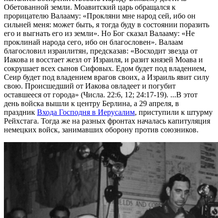
Обетованной земли. Моавитский царь обращался к
прорицателю Валааму: «Прокляни мне народ сей, ибо он
сильней меня: может быть, я тогда буду в состоянии поразить
его и выгнать его из земли». Но Бог сказал Валааму: «Не
проклинай народа сего, ибо он благословен». Валаам
благословил израилитян, предсказав: «Восходит звезда от
Иакова и восстает жезл от Израиля, и разит князей Моава и
сокрушает всех сынов Сифовых. Едом будет под владением,
Сеир будет под владением врагов своих, а Израиль явит силу
свою. Происшедший от Иакова овладеет и погубит
оставшееся от города» (Числа. 22:6, 12; 24:17-19). ...В этот
день войска вышли к центру Берлина, а 29 апреля, в
праздник
Входа Господня в Иерусалим
, приступили к штурму
Рейхстага. Тогда же на разных фронтах началась капитуляция
немецких войск, занимавших оборону против союзников.