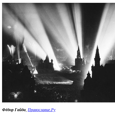
Фёдор Гайда
,
Православие.Ру