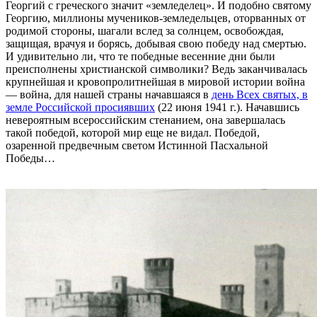
Георгий с греческого значит «земледелец». И подобно святому
Георгию, миллионы мучеников-земледельцев, оторванных от
родимой стороны, шагали вслед за солнцем, освобождая,
защищая, врачуя и борясь, добывая свою победу над смертью.
И удивительно ли, что те победные весенние дни были
преисполнены христианской символики? Ведь заканчивалась
крупнейшая и кровопролитнейшая в мировой истории война
— война, для нашей страны начавшаяся в
день Всех святых, в
земле Российской просиявших
(22 июня 1941 г.). Начавшись
невероятным всероссийским стенанием, она завершалась
такой победой, которой мир еще не видал. Победой,
озаренной предвечным светом Истинной Пасхальной
Победы…