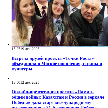
15:25
19 дек 2025
Встреча друзей проекта «Точки Роста»
объединила в Москве поколения, страны и
культуры
13:50
12 дек 2025
Онлайн-презентация проекта «Память
общей войны: Казахстан и Россия в зеркале
Победы» дала старт международному
исследованию к 81-й годовщине Победы