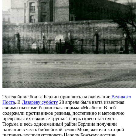
Тяжелейшие бои за Берлин пришлись на окончание
Великого
Поста
. В
Лазареву субботу
28 апреля была взята известная
своими пытками берлинская тюрьма «Моабит». В ней
содержали противников режима, постепенно и методично
превращая их в живые трупы. Теперь склеп стал пуст...
Тюрьма и весь одноименный район Берлина получили
название в честь библейской земли Моав, жители которой
пытались воспрепятствовать Народу Божьему достичь