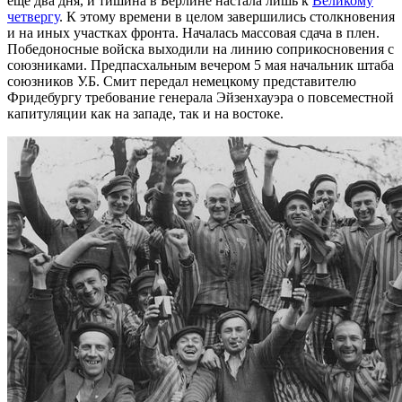
еще два дня, и тишина в Берлине настала лишь к
Великому
четвергу
. К этому времени в целом завершились столкновения
и на иных участках фронта. Началась массовая сдача в плен.
Победоносные войска выходили на линию соприкосновения с
союзниками. Предпасхальным вечером 5 мая начальник штаба
союзников У.Б. Смит передал немецкому представителю
Фридебургу требование генерала Эйзенхауэра о повсеместной
капитуляции как на западе, так и на востоке.