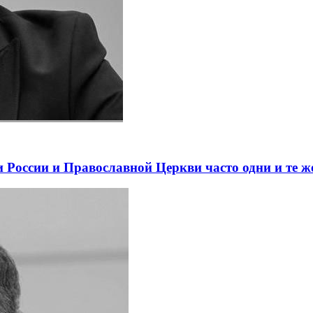
 России и Православной Церкви часто одни и те ж