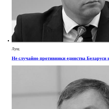
Лущ
Не случайно противники единства Беларуси и