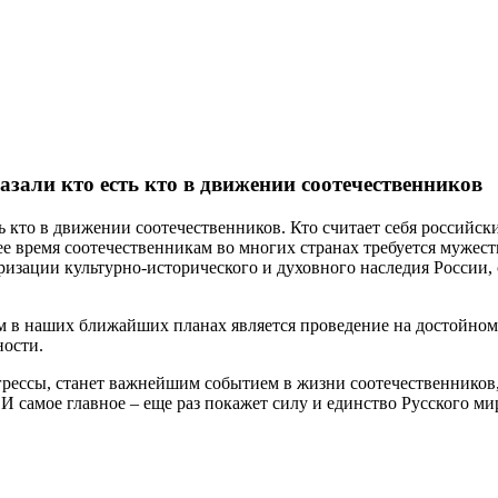
зали кто есть кто в движении соотечественников
 кто в движении соотечественников. Кто считает себя российск
ее время соотечественникам во многих странах требуется мужеств
ризации культурно-исторического и духовного наследия России,
том в наших ближайших планах является проведение на достойном
ности.
грессы, станет важнейшим событием в жизни соотечественников
И самое главное – еще раз покажет силу и единство Русского ми