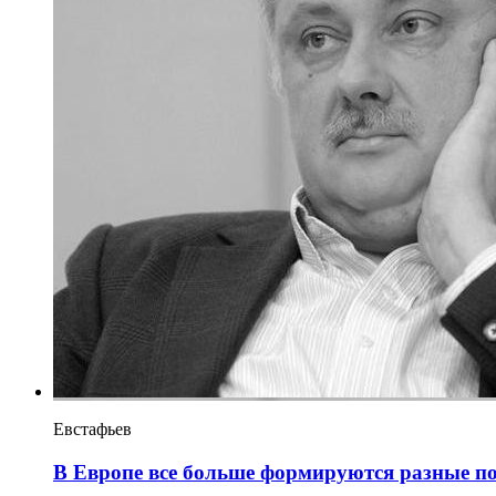
Евстафьев
В Европе все больше формируются разные п