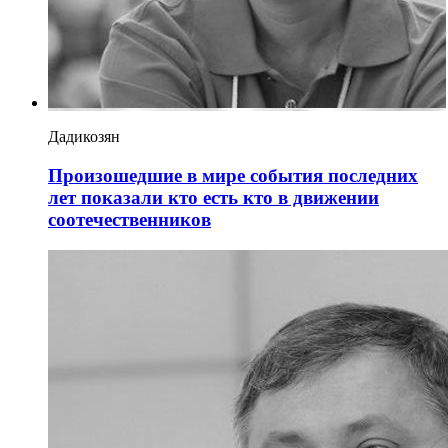
Дадикозян
Произошедшие в мире события последних
лет показали кто есть кто в движении
соотечественников