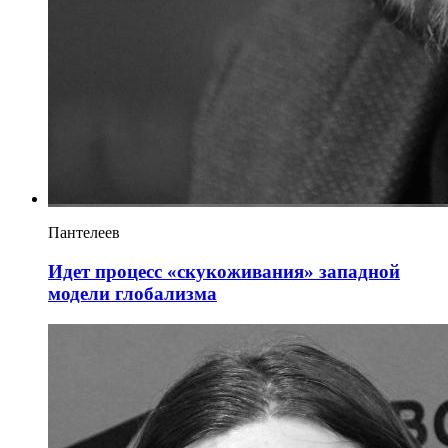
Пантелеев
Идет процесс «скукоживания» западной
модели глобализма