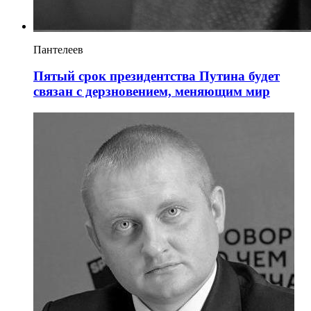
Пантелеев
Пятый срок президентства Путина будет
связан с дерзновением, меняющим мир