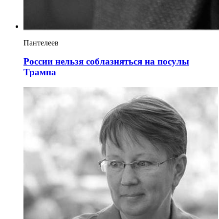
Пантелеев
России нельзя соблазняться на посулы
Трампа