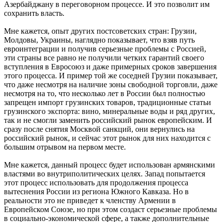
Азербайджану в переговорном процессе. И это позволит им
сохранить власть.
Мне кажется, опыт других постсоветских стран: Грузии,
Молдовы, Украины, наглядно показывает, что взяв путь
евроинтеграции и получив серьезные проблемы с Россией,
эти страны все равно не получили четких гарантий своего
вступления в Евросоюз и даже примерных сроков завершения
этого процесса. И пример той же соседней Грузии показывает,
что даже несмотря на наличие зоны свободной торговли, даже
несмотря на то, что несколько лет в России был полностью
запрещен импорт грузинских товаров, традиционные статьи
грузинского экспорта: вино, минеральные воды и ряд других,
так и не смогли заменить российский рынок европейским. И
сразу после снятия Москвой санкций, они вернулись на
российский рынок, и сейчас этот рынок для них находится с
большим отрывом на первом месте.
Мне кажется, данный процесс будет использован армянскими
властями во внутриполитических целях. Запад попытается
этот процесс использовать для продолжения процесса
вытеснения России из региона Южного Кавказа. Но в
реальности это не приведет к членству Армении в
Европейском Союзе, но при этом создаст серьезные проблемы
в социально-экономической сфере, а также дополнительные