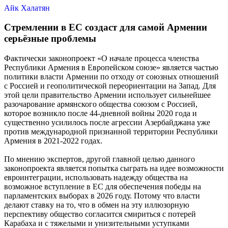
Айк Халатян
Стремлении в ЕС создаст для самой Армении
серьёзные проблемы
Фактически законопроект
«О начале процесса членства
Республики Армения в Европейском союзе»
является частью
политики власти Армении по отходу от союзных отношений
с Россией и геополитической переориентации на Запад. Для
этой цели правительство Армении использует сильнейшее
разочарование армянского общества союзом с Россией,
которое возникло после 44-дневной войны 2020 года и
существенно усилилось после агрессии Азербайджана уже
против международной признанной территории Республики
Армения в 2021-2022 годах.
По мнению экспертов, другой главной целью данного
законопроекта является попытка сыграть на идее возможности
евроинтеграции, использовать надежду общества на
возможное вступление в ЕС для обеспечения победы на
парламентских выборах в 2026 году. Потому что власти
делают ставку на то, что в обмен на эту иллюзорную
перспективу общество согласится смириться с потерей
Карабаха и с тяжелыми и унизительными уступками