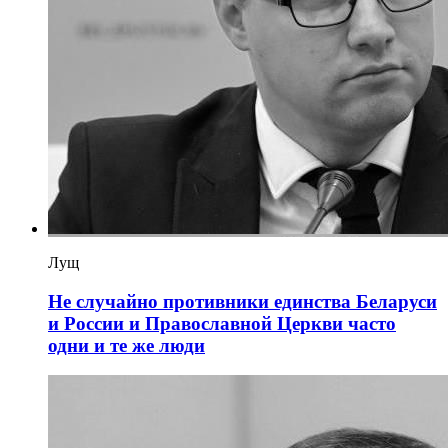
Лущ
Не случайно противники единства Беларуси
и России и Православной Церкви часто
одни и те же люди