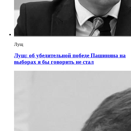
Лущ
Лущ: об убедительной победе Пашиняна на
выборах я бы говорить не стал