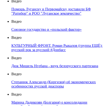
Видео
Помощь Луганску и Первомайску доставили БФ
"Ратибор" и РОО "Луганское землячество"
Видео
Союзное государство и «польский фактор»
Видео
КУЛЬТУРНЫЙ ФРОНТ. Роман Рыкалов (группа ЕЩЁ):
русский рок за русский #Донбасс
Видео
Дюк Мишель Нгебана - внук белорусского партизана
Видео
Степанюк Александр (Киргизия) об экономических
особенностях русской диаспоры
Видео
Марина Дадикозян (Болгария) о консолидации