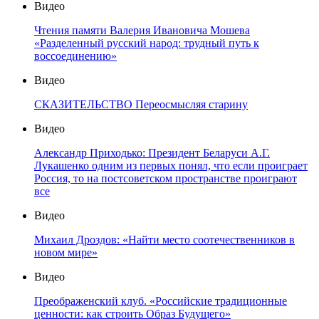
Видео
Чтения памяти Валерия Ивановича Мошева
«Разделенный русский народ: трудный путь к
воссоединению»
Видео
СКАЗИТЕЛЬСТВО Переосмысляя старину
Видео
Александр Приходько: Президент Беларуси А.Г.
Лукашенко одним из первых понял, что если проиграет
Россия, то на постсоветском пространстве проиграют
все
Видео
Михаил Дроздов: «Найти место соотечественников в
новом мире»
Видео
Преображенский клуб. «Российские традиционные
ценности: как строить Образ Будущего»