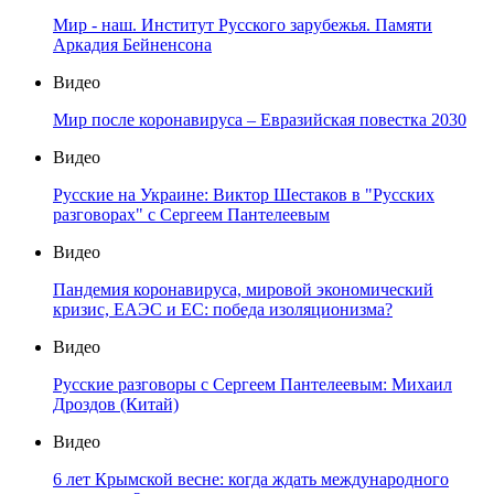
Мир - наш. Институт Русского зарубежья. Памяти
Аркадия Бейненсона
Видео
Мир после коронавируса – Евразийская повестка 2030
Видео
Русские на Украине: Виктор Шестаков в "Русских
разговорах" с Сергеем Пантелеевым
Видео
Пандемия коронавируса, мировой экономический
кризис, ЕАЭС и ЕС: победа изоляционизма?
Видео
Русские разговоры с Сергеем Пантелеевым: Михаил
Дроздов (Китай)
Видео
6 лет Крымской весне: когда ждать международного