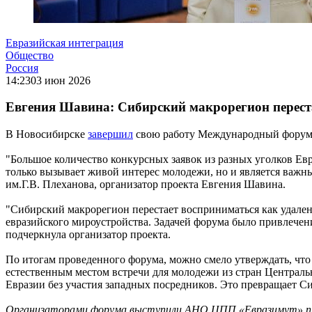
Евразийская интеграция
Общество
Россия
14:23
03 июн 2026
Евгения Шавина: Сибирский макрорегион перест
В Новосибирске
завершил
свою работу Международный форум 
"Большое количество конкурсных заявок из разных уголков Евр
только вызывает живой интерес молодежи, но и является важны
им.Г.В. Плеханова, организатор проекта Евгения Шавина.
"Сибирский макрорегион перестает восприниматься как удале
евразийского мироустройства. Задачей форума было привлече
подчеркнула организатор проекта.
По итогам проведенного форума, можно смело утверждать, чт
естественным местом встречи для молодежи из стран Центральн
Евразии без участия западных посредников. Это превращает С
Организаторами форума выступили АНО ЦПП «Евразимут» при