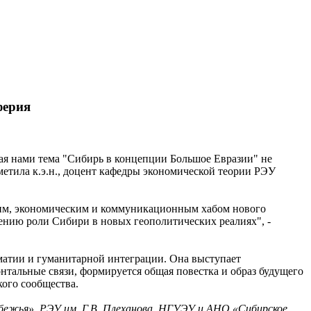
ферия
ная нами тема "Сибирь в концепции Большое Евразии" не
метила к.э.н., доцент кафедры экономической теории РЭУ
ким, экономическим и коммуникационным хабом нового
ению роли Сибири в новых геополитических реалиях", -
матии и гуманитарной интеграции. Она выступает
нтальные связи, формируется общая повестка и образ будущего
кого сообщества.
ежья», РЭУ им. Г.В. Плеханова, НГУЭУ и АНО «Сибирское