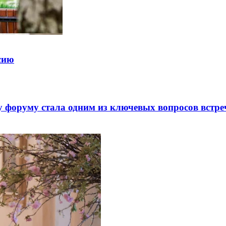
ссию
 форуму стала одним из ключевых вопросов встре