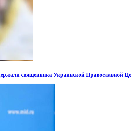
держали священника Украинской Православной Ц