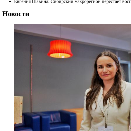
Евгения Шавина: Сибирский макрорегион перестает восп
Новости