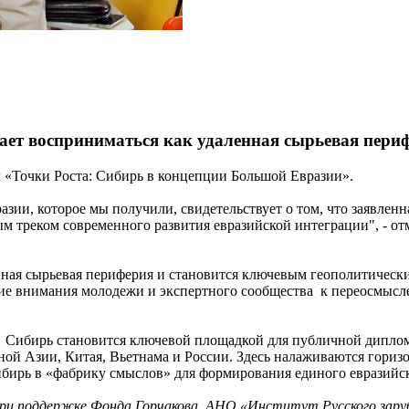
ает восприниматься как удаленная сырьевая пери
«Точки Роста: Сибирь в концепции Большой Евразии».
азии, которое мы получили, свидетельствует о том, что заявлен
м треком современного развития евразийской интеграции", - от
нная сырьевая периферия и становится ключевым геополитичес
ние внимания молодежи и экспертного сообщества к переосмысл
о Сибирь становится ключевой площадкой для публичной дипло
ой Азии, Китая, Вьетнама и России. Здесь налаживаются горизо
ибирь в «фабрику смыслов» для формирования единого евразийс
 поддержке Фонда Горчакова, АНО «Институт Русского заруб