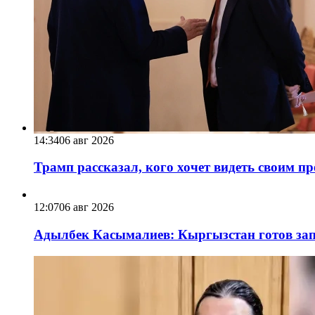
14:34
06 авг 2026
Трамп рассказал, кого хочет видеть своим п
12:07
06 авг 2026
Адылбек Касымалиев: Кыргызстан готов запу