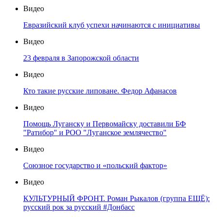
Видео
Евразийский клуб успехи начинаются с инициативы
Видео
23 февраля в Запорожской области
Видео
Кто такие русские липоване. Федор Афанасов
Видео
Помощь Луганску и Первомайску доставили БФ
"Ратибор" и РОО "Луганское землячество"
Видео
Союзное государство и «польский фактор»
Видео
КУЛЬТУРНЫЙ ФРОНТ. Роман Рыкалов (группа ЕЩЁ):
русский рок за русский #Донбасс