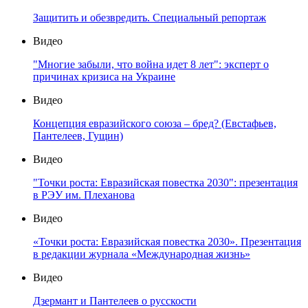
Защитить и обезвредить. Специальный репортаж
Видео
"Многие забыли, что война идет 8 лет": эксперт о
причинах кризиса на Украине
Видео
Концепция евразийского союза – бред? (Евстафьев,
Пантелеев, Гущин)
Видео
"Точки роста: Евразийская повестка 2030": презентация
в РЭУ им. Плеханова
Видео
«Точки роста: Евразийская повестка 2030». Презентация
в редакции журнала «Международная жизнь»
Видео
Дзермант и Пантелеев о русскости