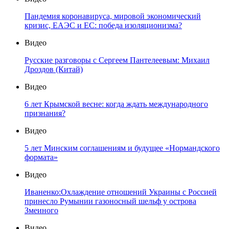
Пандемия коронавируса, мировой экономический
кризис, ЕАЭС и ЕС: победа изоляционизма?
Видео
Русские разговоры с Сергеем Пантелеевым: Михаил
Дроздов (Китай)
Видео
6 лет Крымской весне: когда ждать международного
признания?
Видео
5 лет Минским соглашениям и будущее «Нормандского
формата»
Видео
Иваненко:Охлаждение отношений Украины с Россией
принесло Румынии газоносный шельф у острова
Змеиного
Видео