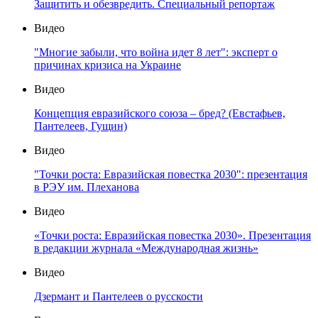
Защитить и обезвредить. Специальный репортаж
Видео
"Многие забыли, что война идет 8 лет": эксперт о
причинах кризиса на Украине
Видео
Концепция евразийского союза – бред? (Евстафьев,
Пантелеев, Гущин)
Видео
"Точки роста: Евразийская повестка 2030": презентация
в РЭУ им. Плеханова
Видео
«Точки роста: Евразийская повестка 2030». Презентация
в редакции журнала «Международная жизнь»
Видео
Дзермант и Пантелеев о русскости