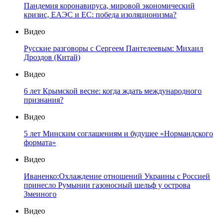
Пандемия коронавируса, мировой экономический
кризис, ЕАЭС и ЕС: победа изоляционизма?
Видео
Русские разговоры с Сергеем Пантелеевым: Михаил
Дроздов (Китай)
Видео
6 лет Крымской весне: когда ждать международного
признания?
Видео
5 лет Минским соглашениям и будущее «Нормандского
формата»
Видео
Иваненко:Охлаждение отношений Украины с Россией
принесло Румынии газоносный шельф у острова
Змеиного
Видео