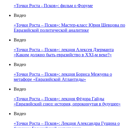
«Точки Роста - Псков»: фильм о Форуме
Видео
«Точки Роста – Псков»: Мастер-класс Юрия Шевцова по
Евразийской политической аналитике
Видео
«Точки Роста – Псков»: лекция Алексея Дзерманта
«Каким должно быть евразийство в XXI-м веке?»
Видео
«Точки Роста – Псков»: лекция Бориса Межуева о
метафоре «Евразийской Атлантиды»
Видео
«Точки Роста – Псков»: лекция Фёдора Гайды
«Евразийский союз: история, опрокинутая в будущее»
Видео
«Точки Роста – Псков»: Лекция Александра Гущина о