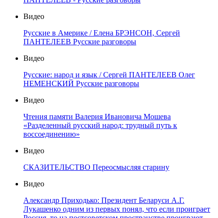
Видео
Русские в Америке / Елена БРЭНСОН, Сергей
ПАНТЕЛЕЕВ Русские разговоры
Видео
Русские: народ и язык / Сергей ПАНТЕЛЕЕВ Олег
НЕМЕНСКИЙ Русские разговоры
Видео
Чтения памяти Валерия Ивановича Мошева
«Разделенный русский народ: трудный путь к
воссоединению»
Видео
СКАЗИТЕЛЬСТВО Переосмысляя старину
Видео
Александр Приходько: Президент Беларуси А.Г.
Лукашенко одним из первых понял, что если проиграет
Россия, то на постсоветском пространстве проиграют