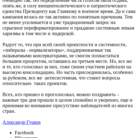
очевидно так. Но определенная часть голосов была отдана,
опять же, в силу внешнеполитического и патриотического
единства Президенту как Главкому в военное время. Да и сама
кампания велась не так активно по понятным причинам. Тем
не менее усиливается и уже традиционный запрос на
серьезное переформатирование и придание системным левым
харизмы в том числе и лидерской.
Радует то, что при всей своей проектности и системности,
«либералы - нормализаторы», поддерживаемые так
называемыми консерваторами, не смогли похвастаться
большим процентом, оставшись на третьем месте. Но, все же
и те, кто голосовал за них, тоже своим участием работали на
высокую консолидацию. Но часть присоединилась, особенно
за рубежом, все же антисистемная, что ставит вопросы
относительно таких проектов.
Всех, кто пришел и проголосовал, можно поздравить –
важные три дня прошли в целом спокойно и уверенно, еще и
принимая во внимание присутствие наблюдателей из многих
стран.
Александр Гущин
Facebook