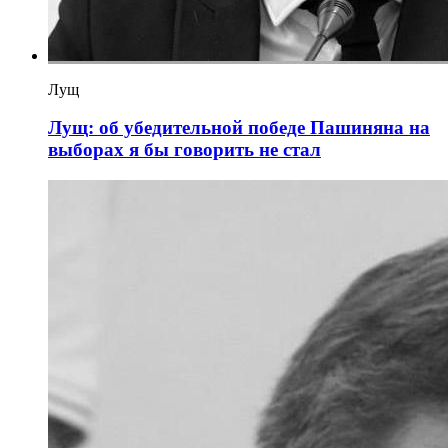
Лущ
Лущ: об убедительной победе Пашиняна на
выборах я бы говорить не стал