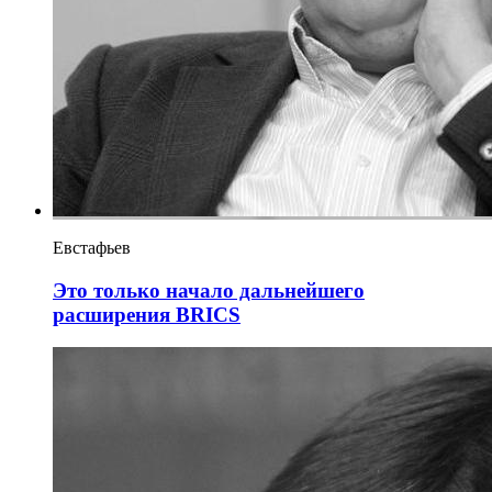
Евстафьев
Это только начало дальнейшего
расширения BRICS