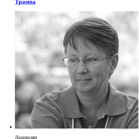
Трампа
Дадикозян