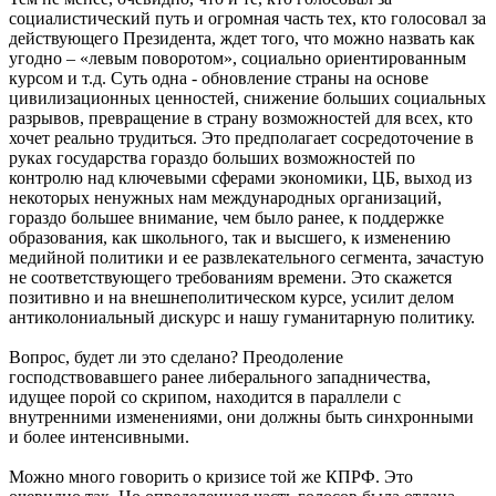
социалистический путь и огромная часть тех, кто голосовал за
действующего Президента, ждет того, что можно назвать как
угодно – «левым поворотом», социально ориентированным
курсом и т.д. Суть одна - обновление страны на основе
цивилизационных ценностей, снижение больших социальных
разрывов, превращение в страну возможностей для всех, кто
хочет реально трудиться. Это предполагает сосредоточение в
руках государства гораздо больших возможностей по
контролю над ключевыми сферами экономики, ЦБ, выход из
некоторых ненужных нам международных организаций,
гораздо большее внимание, чем было ранее, к поддержке
образования, как школьного, так и высшего, к изменению
медийной политики и ее развлекательного сегмента, зачастую
не соответствующего требованиям времени. Это скажется
позитивно и на внешнеполитическом курсе, усилит делом
антиколониальный дискурс и нашу гуманитарную политику.
Вопрос, будет ли это сделано? Преодоление
господствовавшего ранее либерального западничества,
идущее порой со скрипом, находится в параллели с
внутренними изменениями, они должны быть синхронными
и более интенсивными.
Можно много говорить о кризисе той же КПРФ. Это