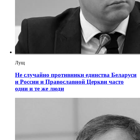
Лущ
Не случайно противники единства Беларуси
и России и Православной Церкви часто
одни и те же люди