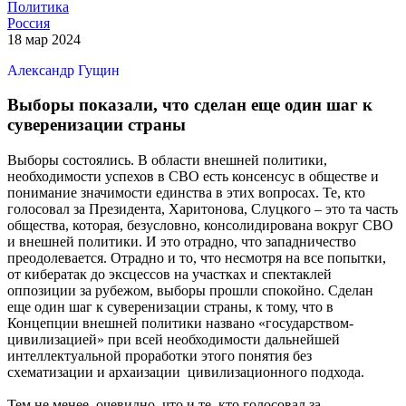
Политика
Россия
18 мар 2024
Александр Гущин
Выборы показали, что сделан еще один шаг к
суверенизации страны
Выборы состоялись. В области внешней политики,
необходимости успехов в СВО есть консенсус в обществе и
понимание значимости единства в этих вопросах. Те, кто
голосовал за Президента, Харитонова, Слуцкого – это та часть
общества, которая, безусловно, консолидирована вокруг СВО
и внешней политики. И это отрадно, что западничество
преодолевается. Отрадно и то, что несмотря на все попытки,
от кибератак до эксцессов на участках и спектаклей
оппозиции за рубежом, выборы прошли спокойно. Сделан
еще один шаг к суверенизации страны, к тому, что в
Концепции внешней политики названо «государством-
цивилизацией» при всей необходимости дальнейшей
интеллектуальной проработки этого понятия без
схематизации и архаизации цивилизационного подхода.
Тем не менее, очевидно, что и те, кто голосовал за