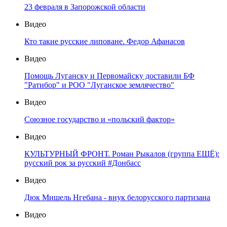
23 февраля в Запорожской области
Видео
Кто такие русские липоване. Федор Афанасов
Видео
Помощь Луганску и Первомайску доставили БФ
"Ратибор" и РОО "Луганское землячество"
Видео
Союзное государство и «польский фактор»
Видео
КУЛЬТУРНЫЙ ФРОНТ. Роман Рыкалов (группа ЕЩЁ):
русский рок за русский #Донбасс
Видео
Дюк Мишель Нгебана - внук белорусского партизана
Видео