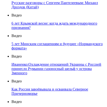
Русские разговоры с Сергеем Пантелеевым: Михаил
Дроздов (Китай)
Видео
6 лет Крымской весне: когда ждать международного
признания?
Видео
5 лет Минским соглашениям и будущее «Нормандского
формата»
Видео
Иваненко:Охлаждение отношений Украины с Россией
принесло Румынии газоносный шельф у острова
Змеиного
Видео
Как Россия завоёвывала и осваивала Северное
Причерноморье
Видео