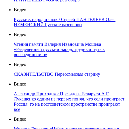
Видео
Русские: народ и язык / Сергей ПАНТЕЛЕЕВ Олег
НЕМЕНСКИЙ Русские разговоры
Видео
Чтения памяти Валерия Ивановича Мошева
«Разделенный русский народ: трудный путь к
воссоединению»
Видео
СКАЗИТЕЛЬСТВО Переосмысляя старину
Видео
Александр Приходько: Президент Беларуси А.Г.
Лукашенко одним из первых понял, что если проиграет
Россия, то на постсоветском пространстве проиграют
все
Видео
Михаил Дроздов: «Найти место соотечественников в