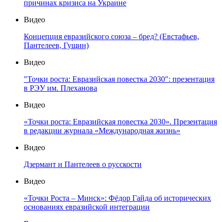
причинах кризиса на Украине
Видео
Концепция евразийского союза – бред? (Евстафьев,
Пантелеев, Гущин)
Видео
"Точки роста: Евразийская повестка 2030": презентация
в РЭУ им. Плеханова
Видео
«Точки роста: Евразийская повестка 2030». Презентация
в редакции журнала «Международная жизнь»
Видео
Дзермант и Пантелеев о русскости
Видео
«Точки Роста – Минск»: Фёдор Гайда об исторических
основаниях евразийской интеграции