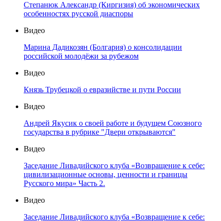
Степанюк Александр (Киргизия) об экономических
особенностях русской диаспоры
Видео
Марина Дадикозян (Болгария) о консолидации
российской молодёжи за рубежом
Видео
Князь Трубецкой о евразийстве и пути России
Видео
Андрей Якусик о своей работе и будущем Союзного
государства в рубрике "Двери открываются"
Видео
Заседание Ливадийского клуба «Возвращение к себе:
цивилизационные основы, ценности и границы
Русского мира» Часть 2.
Видео
Заседание Ливадийского клуба «Возвращение к себе: