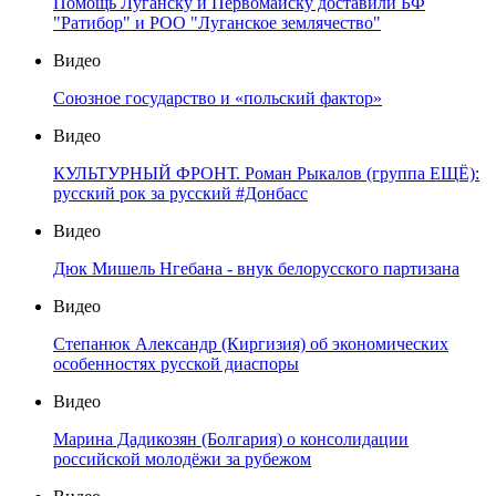
Помощь Луганску и Первомайску доставили БФ
"Ратибор" и РОО "Луганское землячество"
Видео
Союзное государство и «польский фактор»
Видео
КУЛЬТУРНЫЙ ФРОНТ. Роман Рыкалов (группа ЕЩЁ):
русский рок за русский #Донбасс
Видео
Дюк Мишель Нгебана - внук белорусского партизана
Видео
Степанюк Александр (Киргизия) об экономических
особенностях русской диаспоры
Видео
Марина Дадикозян (Болгария) о консолидации
российской молодёжи за рубежом