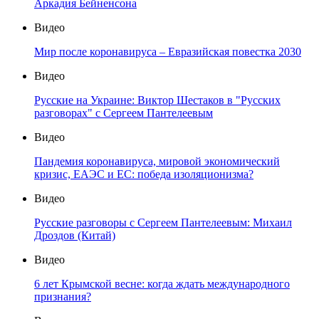
Аркадия Бейненсона
Видео
Мир после коронавируса – Евразийская повестка 2030
Видео
Русские на Украине: Виктор Шестаков в "Русских
разговорах" с Сергеем Пантелеевым
Видео
Пандемия коронавируса, мировой экономический
кризис, ЕАЭС и ЕС: победа изоляционизма?
Видео
Русские разговоры с Сергеем Пантелеевым: Михаил
Дроздов (Китай)
Видео
6 лет Крымской весне: когда ждать международного
признания?