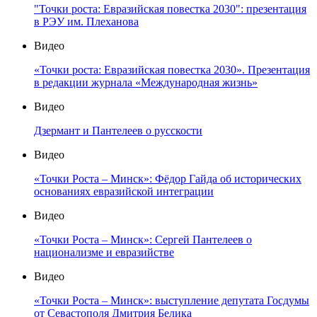
"Точки роста: Евразийская повестка 2030": презентация
в РЭУ им. Плеханова
Видео
«Точки роста: Евразийская повестка 2030». Презентация
в редакции журнала «Международная жизнь»
Видео
Дзермант и Пантелеев о русскости
Видео
«Точки Роста – Минск»: Фёдор Гайда об исторических
основаниях евразийской интеграции
Видео
«Точки Роста – Минск»: Сергей Пантелеев о
национализме и евразийстве
Видео
«Точки Роста – Минск»: выступление депутата Госдумы
от Севастополя Дмитрия Белика