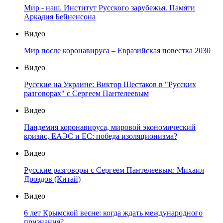
Мир - наш. Институт Русского зарубежья. Памяти
Аркадия Бейненсона
Видео
Мир после коронавируса – Евразийская повестка 2030
Видео
Русские на Украине: Виктор Шестаков в "Русских
разговорах" с Сергеем Пантелеевым
Видео
Пандемия коронавируса, мировой экономический
кризис, ЕАЭС и ЕС: победа изоляционизма?
Видео
Русские разговоры с Сергеем Пантелеевым: Михаил
Дроздов (Китай)
Видео
6 лет Крымской весне: когда ждать международного
признания?