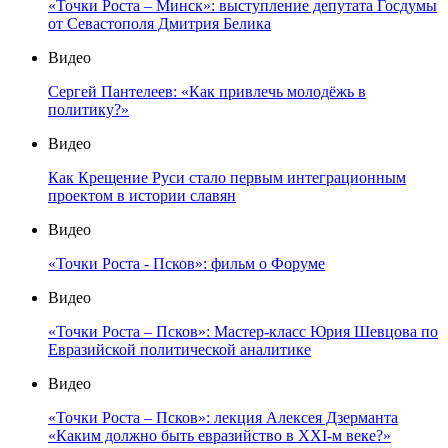
«Точки Роста – Минск»: выступление депутата Госдумы
от Севастополя Дмитрия Белика
Видео
Сергей Пантелеев: «Как привлечь молодёжь в
политику?»
Видео
Как Крещение Руси стало первым интеграционным
проектом в истории славян
Видео
«Точки Роста - Псков»: фильм о Форуме
Видео
«Точки Роста – Псков»: Мастер-класс Юрия Шевцова по
Евразийской политической аналитике
Видео
«Точки Роста – Псков»: лекция Алексея Дзерманта
«Каким должно быть евразийство в XXI-м веке?»