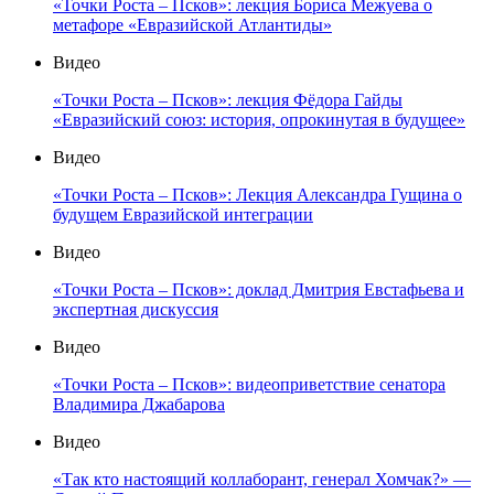
«Точки Роста – Псков»: лекция Бориса Межуева о
метафоре «Евразийской Атлантиды»
Видео
«Точки Роста – Псков»: лекция Фёдора Гайды
«Евразийский союз: история, опрокинутая в будущее»
Видео
«Точки Роста – Псков»: Лекция Александра Гущина о
будущем Евразийской интеграции
Видео
«Точки Роста – Псков»: доклад Дмитрия Евстафьева и
экспертная дискуссия
Видео
«Точки Роста – Псков»: видеоприветствие сенатора
Владимира Джабарова
Видео
«Так кто настоящий коллаборант, генерал Хомчак?» —