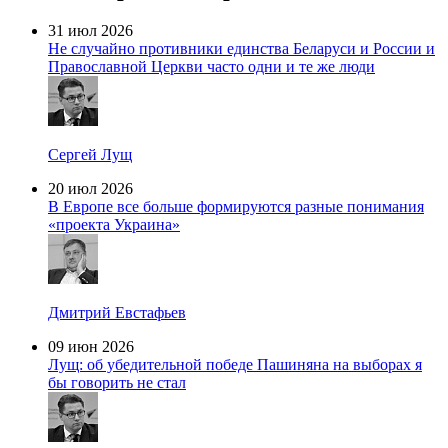
31 июл 2026
Не случайно противники единства Беларуси и России и
Православной Церкви часто одни и те же люди
Сергей Лущ
20 июл 2026
В Европе все больше формируются разные понимания
«проекта Украина»
Дмитрий Евстафьев
09 июн 2026
Лущ: об убедительной победе Пашиняна на выборах я
бы говорить не стал