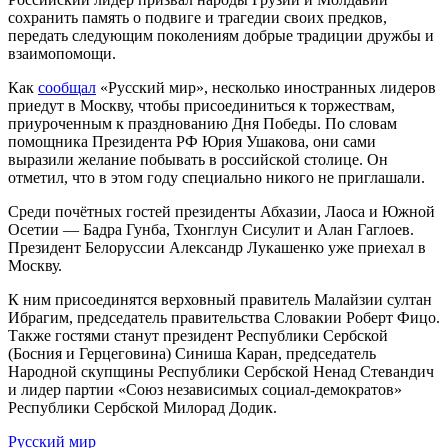
сохранить память о подвиге и трагедии своих предков,
передать следующим поколениям добрые традиции дружбы и
взаимопомощи.
Как
сообщал
«Русский мир», несколько иностранных лидеров
приедут в Москву, чтобы присоединиться к торжествам,
приуроченным к празднованию Дня Победы. По словам
помощника Президента РФ Юрия Ушакова, они сами
выразили желание побывать в российской столице. Он
отметил, что в этом году специально никого не приглашали.
Среди почётных гостей президенты Абхазии, Лаоса и Южной
Осетии — Бадра Гунба, Тхонглун Сисулит и Алан Гаглоев.
Президент Белоруссии Александр Лукашенко уже приехал в
Москву.
К ним присоединятся верховный правитель Малайзии султан
Ибрагим, председатель правительства Словакии Роберт Фицо.
Также гостями станут президент Республики Сербской
(Босния и Герцеговина) Синиша Каран, председатель
Народной скупщины Республики Сербской Ненад Стевандич
и лидер партии «Союз независимых социал-демократов»
Республики Сербской Милорад Додик.
Русский мир