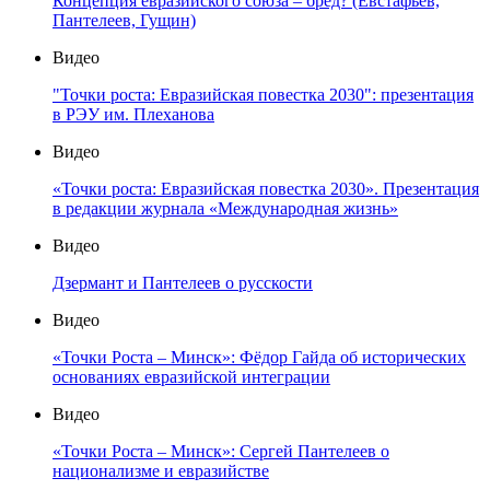
Концепция евразийского союза – бред? (Евстафьев,
Пантелеев, Гущин)
Видео
"Точки роста: Евразийская повестка 2030": презентация
в РЭУ им. Плеханова
Видео
«Точки роста: Евразийская повестка 2030». Презентация
в редакции журнала «Международная жизнь»
Видео
Дзермант и Пантелеев о русскости
Видео
«Точки Роста – Минск»: Фёдор Гайда об исторических
основаниях евразийской интеграции
Видео
«Точки Роста – Минск»: Сергей Пантелеев о
национализме и евразийстве