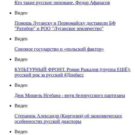
Кто такие русские липоване. Федор Афанасов
Видео
Помощь Луганску и Первомайску доставили БФ
"Ратибор" и РОО "Луганское землячество"
Видео
Союзное государство и «польский фактор»
Видео
КУЛЬТУРНЫЙ ФРОНТ. Роман Рыкалов (группа ЕЩЁ):
русский рок за русский #Донбасс
Видео
Дюк Мишель Нгебана - внук белорусского партизана
Видео
Степанюк Александр (Киргизия) об экономических
особенностях русской диаспоры
Видео