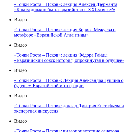
«Точки Роста – Псков»: лекция Алексея Дзерманта
«Каким должно быть евразийство в XXI-м веке?»
Видео
«Точки Роста – Псков»: лекция Бориса Межуева о
метафоре «Евразийской Атлантиды»
Видео
«Точки Роста – Псков»: лекция Фёдора Гайды
«Евразийский союз: история, опрокинутая в будущее»
Видео
«Точки Роста – Псков»: Лекция Александра Гущина о
будущем Евразийской интеграции
Видео
«Точки Роста – Псков»: доклад Дмитрия Евстафьева и
экспертная дискуссия
Видео
«Точки Роста – Псков»: видеоприветствие сенатора