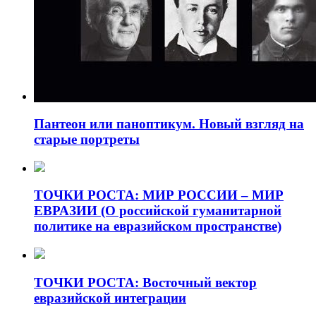
Пантеон или паноптикум. Новый взгляд на
старые портреты
ТОЧКИ РОСТА: МИР РОССИИ – МИР
ЕВРАЗИИ (О российской гуманитарной
политике на евразийском пространстве)
ТОЧКИ РОСТА: Восточный вектор
евразийской интеграции