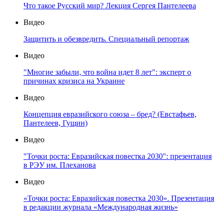
Что такое Русский мир? Лекция Сергея Пантелеева
Видео
Защитить и обезвредить. Специальный репортаж
Видео
"Многие забыли, что война идет 8 лет": эксперт о
причинах кризиса на Украине
Видео
Концепция евразийского союза – бред? (Евстафьев,
Пантелеев, Гущин)
Видео
"Точки роста: Евразийская повестка 2030": презентация
в РЭУ им. Плеханова
Видео
«Точки роста: Евразийская повестка 2030». Презентация
в редакции журнала «Международная жизнь»