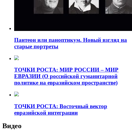
Пантеон или паноптикум. Новый взгляд на
старые портреты
ТОЧКИ РОСТА: МИР РОССИИ – МИР
ЕВРАЗИИ (О российской гуманитарной
политике на евразийском пространстве)
ТОЧКИ РОСТА: Восточный вектор
евразийской интеграции
Видео