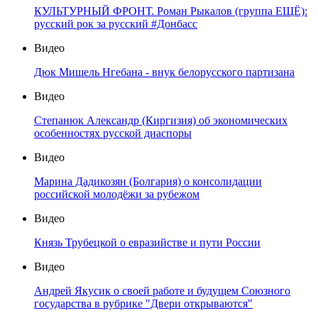
КУЛЬТУРНЫЙ ФРОНТ. Роман Рыкалов (группа ЕЩЁ):
русский рок за русский #Донбасс
Видео
Дюк Мишель Нгебана - внук белорусского партизана
Видео
Степанюк Александр (Киргизия) об экономических
особенностях русской диаспоры
Видео
Марина Дадикозян (Болгария) о консолидации
российской молодёжи за рубежом
Видео
Князь Трубецкой о евразийстве и пути России
Видео
Андрей Якусик о своей работе и будущем Союзного
государства в рубрике "Двери открываются"