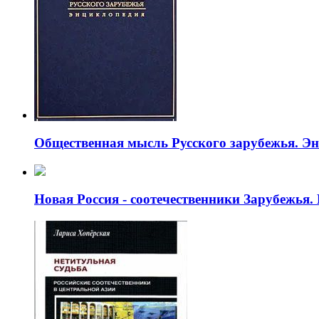
Общественная мысль Русского зарубежья. Э
Новая Россия - соотечественники Зарубежья.