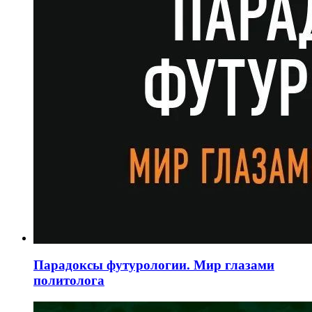
Парадоксы футурологии. Мир глазами
политолога