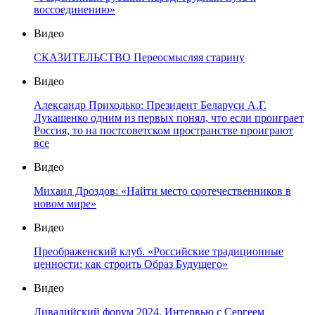
воссоединению»
Видео
СКАЗИТЕЛЬСТВО Переосмысляя старину
Видео
Александр Приходько: Президент Беларуси А.Г.
Лукашенко одним из первых понял, что если проиграет
Россия, то на постсоветском пространстве проиграют
все
Видео
Михаил Дроздов: «Найти место соотечественников в
новом мире»
Видео
Преображенский клуб. «Российские традиционные
ценности: как строить Образ Будущего»
Видео
Ливадийский форум 2024. Интервью с Сергеем