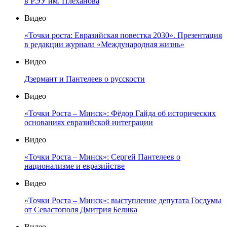
в РЭУ им. Плеханова
Видео
«Точки роста: Евразийская повестка 2030». Презентация
в редакции журнала «Международная жизнь»
Видео
Дзермант и Пантелеев о русскости
Видео
«Точки Роста – Минск»: Фёдор Гайда об исторических
основаниях евразийской интеграции
Видео
«Точки Роста – Минск»: Сергей Пантелеев о
национализме и евразийстве
Видео
«Точки Роста – Минск»: выступление депутата Госдумы
от Севастополя Дмитрия Белика
Видео