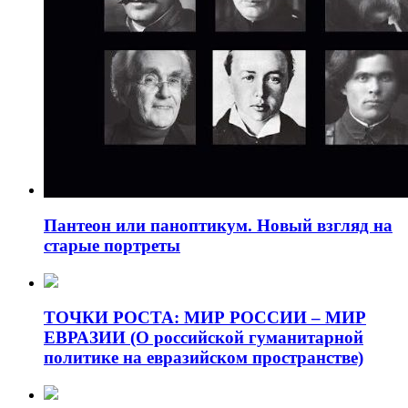
Пантеон или паноптикум. Новый взгляд на
старые портреты
ТОЧКИ РОСТА: МИР РОССИИ – МИР
ЕВРАЗИИ (О российской гуманитарной
политике на евразийском пространстве)