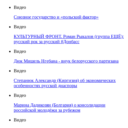
Видео
Союзное государство и «польский фактор»
Видео
КУЛЬТУРНЫЙ ФРОНТ. Роман Рыкалов (группа ЕЩЁ):
русский рок за русский #Донбасс
Видео
Дюк Мишель Нгебана - внук белорусского партизана
Видео
Степанюк Александр (Киргизия) об экономических
особенностях русской диаспоры
Видео
Марина Дадикозян (Болгария) о консолидации
российской молодёжи за рубежом
Видео