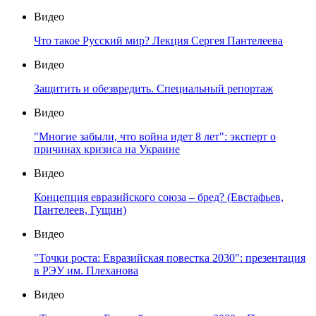
Видео
Что такое Русский мир? Лекция Сергея Пантелеева
Видео
Защитить и обезвредить. Специальный репортаж
Видео
"Многие забыли, что война идет 8 лет": эксперт о
причинах кризиса на Украине
Видео
Концепция евразийского союза – бред? (Евстафьев,
Пантелеев, Гущин)
Видео
"Точки роста: Евразийская повестка 2030": презентация
в РЭУ им. Плеханова
Видео