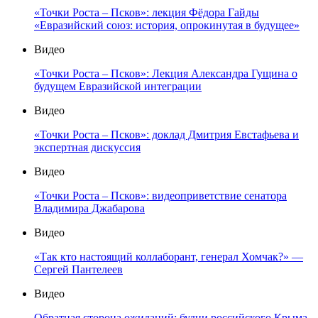
«Точки Роста – Псков»: лекция Фёдора Гайды
«Евразийский союз: история, опрокинутая в будущее»
Видео
«Точки Роста – Псков»: Лекция Александра Гущина о
будущем Евразийской интеграции
Видео
«Точки Роста – Псков»: доклад Дмитрия Евстафьева и
экспертная дискуссия
Видео
«Точки Роста – Псков»: видеоприветствие сенатора
Владимира Джабарова
Видео
«Так кто настоящий коллаборант, генерал Хомчак?» —
Сергей Пантелеев
Видео
Обратная сторона ожиданий: будни российского Крыма