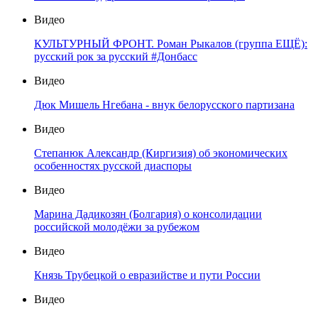
Видео
КУЛЬТУРНЫЙ ФРОНТ. Роман Рыкалов (группа ЕЩЁ):
русский рок за русский #Донбасс
Видео
Дюк Мишель Нгебана - внук белорусского партизана
Видео
Степанюк Александр (Киргизия) об экономических
особенностях русской диаспоры
Видео
Марина Дадикозян (Болгария) о консолидации
российской молодёжи за рубежом
Видео
Князь Трубецкой о евразийстве и пути России
Видео