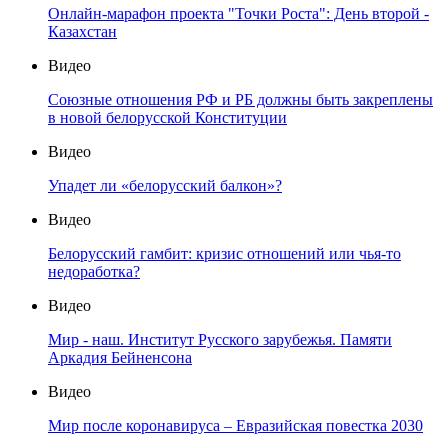
Онлайн-марафон проекта "Точки Роста": День второй -
Казахстан
Видео
Союзные отношения РФ и РБ должны быть закреплены
в новой белорусской Конституции
Видео
Упадет ли «белорусский балкон»?
Видео
Белорусский гамбит: кризис отношений или чья-то
недоработка?
Видео
Мир - наш. Институт Русского зарубежья. Памяти
Аркадия Бейненсона
Видео
Мир после коронавируса – Евразийская повестка 2030