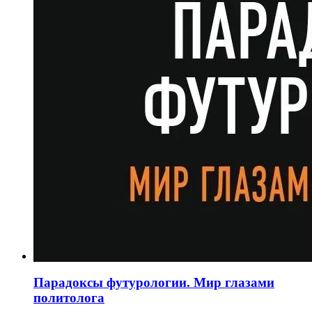
Парадоксы футурологии. Мир глазами
политолога