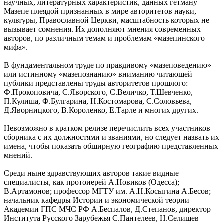
научных, литературных характеристик, данных гетману
Мазепе плеядой признанных в мире авторитетов науки,
культуры, Православной Церкви, масштабность которых не
вызывает сомнения. Их дополняют мнения современных
авторов, по различным темам и проблемам «мазепинского
мифа».
В фундаментальном труде по правдивому «мазеповедению»
или истинному «мазепознанию» вниманию читающей
публики представлены труды авторитетов прошлого:
Ф.Прокоповича, С.Яворского, С.Величко, Т.Шевченко,
П.Кулиша, Ф.Булгарина, Н.Костомарова, С.Соловьева,
Д.Яворницкого, В.Короленко, Е.Тарле и многих других.
Невозможно в кратком релизе перечислить всех участников
сборника с их должностями и званиями, но следует назвать их
имена, чтобы показать обширную географию представленных
мнений.
Среди ныне здравствующих авторов такие видные
специалисты, как протоиерей А.Новиков (Одесса);
В.Артамонов; профессор МГТУ им. А.Н.Косыгина А.Бесов;
начальник кафедры Истории и экономической теории
Академии ГПС МЧС РФ А.Беспалов, Д.Степанов, директор
Института Русского Зарубежья С.Пантелеев, Н.Селищев