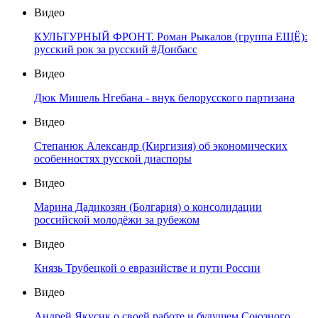
Видео
КУЛЬТУРНЫЙ ФРОНТ. Роман Рыкалов (группа ЕЩЁ):
русский рок за русский #Донбасс
Видео
Дюк Мишель Нгебана - внук белорусского партизана
Видео
Степанюк Александр (Киргизия) об экономических
особенностях русской диаспоры
Видео
Марина Дадикозян (Болгария) о консолидации
российской молодёжи за рубежом
Видео
Князь Трубецкой о евразийстве и пути России
Видео
Андрей Якусик о своей работе и будущем Союзного