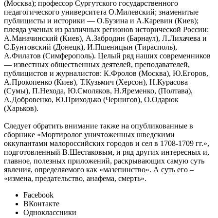
(Москва); профессор Сургутского государственного
педагогического университета О.Милевский; знаменитые
публицисты и историки — О.Бузина и А.Каревин (Киев);
плеяда ученых из различных регионов исторической России:
А.Маначинский (Киев), А.Забродин (Барнаул), Л.Лихачева и
С.Бунтовский (Донецк), И.Пшеницын (Тирасполь),
А.Филатов (Симферополь). Целый ряд наших современников
— известных общественных деятелей, преподавателей,
публицистов и журналистов: К.Фролов (Москва), Ю.Егоров,
А.Прокопенко (Киев), Т.Кузьмич (Херсон), Н.Курасова
(Сумы), П.Нехода, Ю.Смоляков, Н.Яременко, (Полтава),
А.Добровенко, Ю.Приходько (Чернигов), О.Одарюк
(Харьков).
Следует обратить внимание также на опубликованные в
сборнике «Мортиролог уничтоженных шведскими
оккупантами малороссийских городов и сел в 1708-1709 гг.»,
подготовленный В.Шестаковым, и ряд других интересных и,
главное, полезных приложений, раскрывающих самую суть
явления, определяемого как «мазепинство». А суть его –
«измена, предательство, анафема, смерть».
Facebook
ВКонтакте
Одноклассники