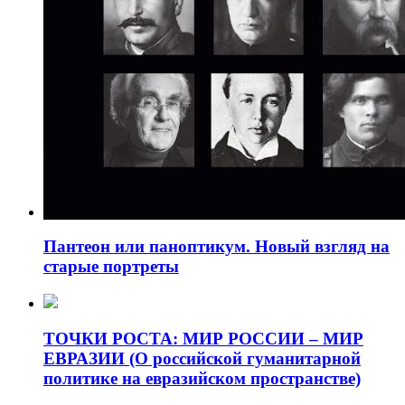
Пантеон или паноптикум. Новый взгляд на
старые портреты
ТОЧКИ РОСТА: МИР РОССИИ – МИР
ЕВРАЗИИ (О российской гуманитарной
политике на евразийском пространстве)