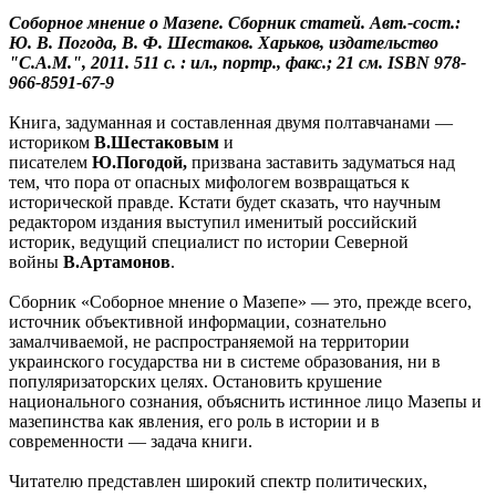
Соборное мнение о Мазепе. Сборник статей. Авт.-сост.:
Ю. В. Погода, В. Ф. Шестаков. Харьков, издательство
"С.А.М.", 2011.
511 с. : ил., портр., факс.; 21 см.
ISBN 978-
966-8591-67-9
Книга, задуманная и составленная двумя полтавчанами —
историком
В.Шестаковым
и
писателем
Ю.Погодой,
призвана заставить задуматься над
тем, что пора от опасных мифологем возвращаться к
исторической правде. Кстати будет сказать, что научным
редактором издания выступил именитый российский
историк, ведущий специалист по истории Северной
войны
В.Артамонов
.
Сборник «Соборное мнение о Мазепе» — это, прежде всего,
источник объективной информации, сознательно
замалчиваемой, не распространяемой на территории
украинского государства ни в системе образования, ни в
популяризаторских целях. Остановить крушение
национального сознания, объяснить истинное лицо Мазепы и
мазепинства как явления, его роль в истории и в
современности — задача книги.
Читателю представлен широкий спектр политических,